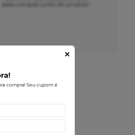
para comprar junto do produto
Popup
ra!
ira compra! Seu cupom é