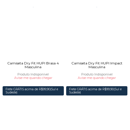
Camiseta Dry Fit HUPI Brasa 4
Camiseta Dry Fit HUPI Impact
Masculina
Masculina
Produto Indisponível
Produto Indisponível
Avise-me quando chegar
Avise-me quando chegar
Frete GRÁTIS acima de R$99,90(Sul e
Frete GRÁTIS acima de R$99,90(Sul e
Sudeste)
Sudeste)