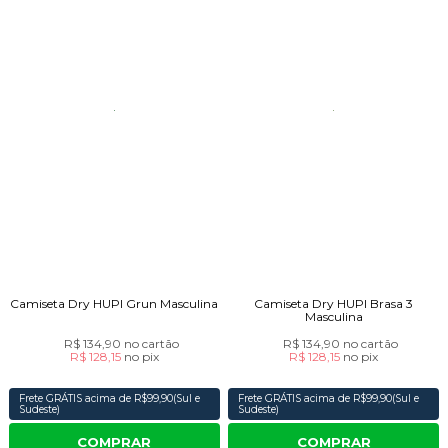
Camiseta Dry HUPI Grun Masculina
Camiseta Dry HUPI Brasa 3
Masculina
R$ 134,90
no cartão
R$ 134,90
no cartão
R$ 128,15
no
pix
R$ 128,15
no
pix
Frete GRÁTIS acima de R$99,90(Sul e
Frete GRÁTIS acima de R$99,90(Sul e
Sudeste)
Sudeste)
COMPRAR
COMPRAR