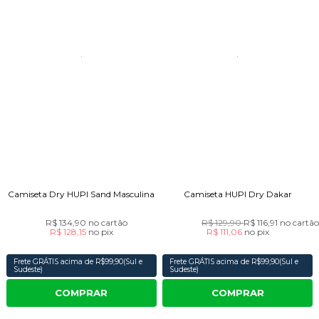
Camiseta Dry HUPI Sand Masculina
Camiseta HUPI Dry Dakar
R$ 134,90
no cartão
R$ 129,90
R$ 116,91
no cartã
R$ 128,15
no
pix
R$ 111,06
no
pix
Frete GRÁTIS acima de R$99,90(Sul e
Frete GRÁTIS acima de R$99,90(Sul e
Sudeste)
Sudeste)
COMPRAR
COMPRAR