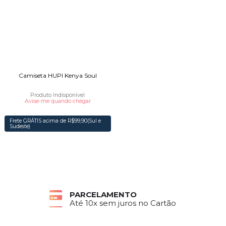
Camiseta HUPI Kenya Soul
Produto Indisponível
Avise-me quando chegar
Frete GRÁTIS acima de R$99,90(Sul e
Sudeste)
PARCELAMENTO
Até 10x sem juros no Cartão