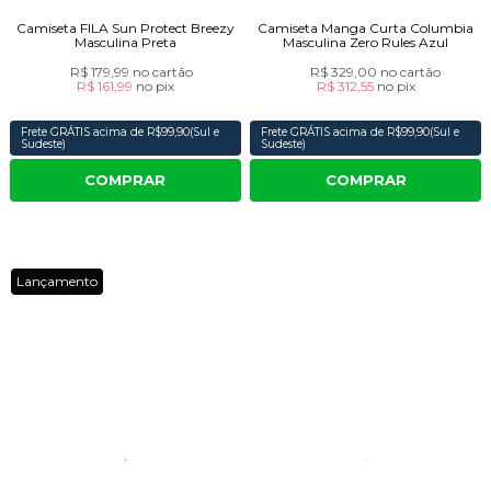
Camiseta FILA Sun Protect Breezy
Camiseta Manga Curta Columbia
Masculina Preta
Masculina Zero Rules Azul
R$ 179,99
no cartão
R$ 329,00
no cartão
R$ 161,99
no
pix
R$ 312,55
no
pix
Frete GRÁTIS acima de R$99,90(Sul e
Frete GRÁTIS acima de R$99,90(Sul e
Sudeste)
Sudeste)
COMPRAR
COMPRAR
Lançamento