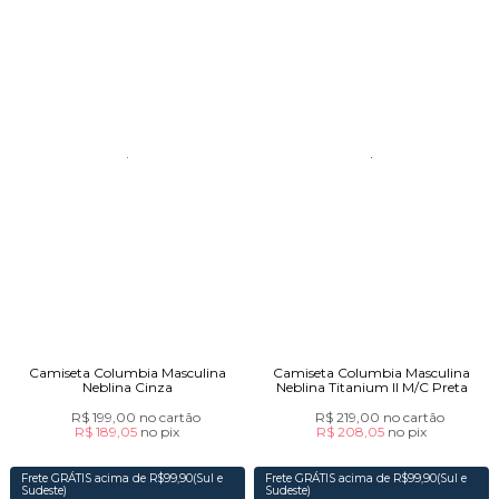
Camiseta Columbia Masculina
Camiseta Columbia Masculina
Neblina Cinza
Neblina Titanium II M/C Preta
R$ 199,00
no cartão
R$ 219,00
no cartão
R$ 189,05
no
pix
R$ 208,05
no
pix
Frete GRÁTIS acima de R$99,90(Sul e
Frete GRÁTIS acima de R$99,90(Sul e
Sudeste)
Sudeste)