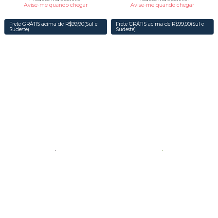
Avise-me quando chegar
Avise-me quando chegar
Frete GRÁTIS acima de R$99,90(Sul e
Frete GRÁTIS acima de R$99,90(Sul e
Sudeste)
Sudeste)