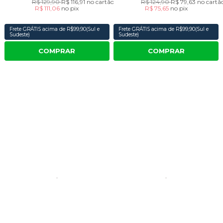
R$ 129,90
R$ 116,91
no cartão
R$ 124,90
R$ 79,63
no cartã
R$ 111,06
no
pix
R$ 75,65
no
pix
Frete GRÁTIS acima de R$99,90(Sul e
Frete GRÁTIS acima de R$99,90(Sul e
Sudeste)
Sudeste)
COMPRAR
COMPRAR