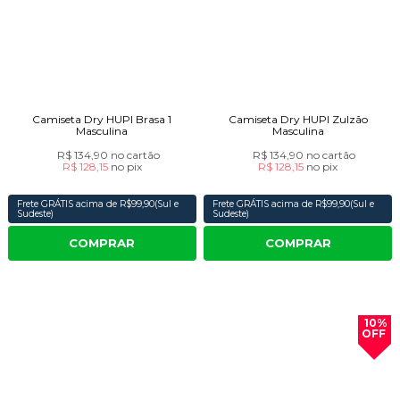
Camiseta Dry HUPI Brasa 1
Camiseta Dry HUPI Zulzão
Masculina
Masculina
R$ 134,90
no cartão
R$ 134,90
no cartão
R$ 128,15
no
pix
R$ 128,15
no
pix
Frete GRÁTIS acima de R$99,90(Sul e
Frete GRÁTIS acima de R$99,90(Sul e
Sudeste)
Sudeste)
COMPRAR
COMPRAR
10%
OFF