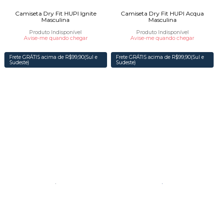
Camiseta Dry Fit HUPI Ignite
Camiseta Dry Fit HUPI Acqua
Masculina
Masculina
Produto Indisponível
Produto Indisponível
Avise-me quando chegar
Avise-me quando chegar
Frete GRÁTIS acima de R$99,90(Sul e
Frete GRÁTIS acima de R$99,90(Sul e
Sudeste)
Sudeste)