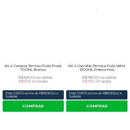
Kit 4 Canecos Térmico Pullo Prosit
Kit 4 Garrafas Térmica Pullo Vetta
700ML Branco
1300ML Preto e Inox
R$ 529,90
no cartão
R$ 789,90
no cartão
R$ 503,40
no
pix
R$ 750,40
no
pix
Frete GRÁTIS acima de R$99,90(Sul e
Frete GRÁTIS acima de R$99,90(Sul e
Sudeste)
Sudeste)
COMPRAR
COMPRAR