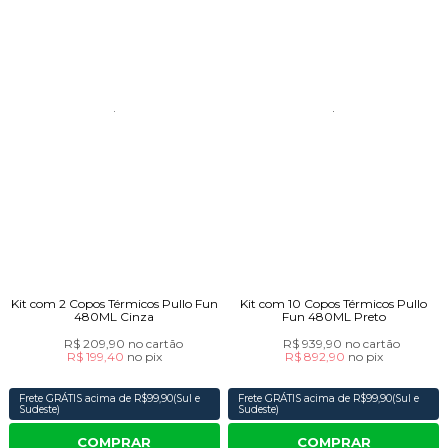
Kit com 2 Copos Térmicos Pullo Fun
Kit com 10 Copos Térmicos Pullo
480ML Cinza
Fun 480ML Preto
R$ 209,90
no cartão
R$ 939,90
no cartão
R$ 199,40
no
pix
R$ 892,90
no
pix
Frete GRÁTIS acima de R$99,90(Sul e
Frete GRÁTIS acima de R$99,90(Sul e
Sudeste)
Sudeste)
COMPRAR
COMPRAR