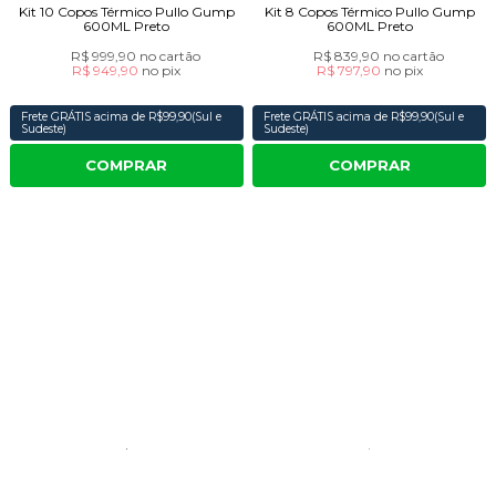
Kit 10 Copos Térmico Pullo Gump
Kit 8 Copos Térmico Pullo Gump
600ML Preto
600ML Preto
R$ 999,90
no cartão
R$ 839,90
no cartão
R$ 949,90
no
pix
R$ 797,90
no
pix
Frete GRÁTIS acima de R$99,90(Sul e
Frete GRÁTIS acima de R$99,90(Sul e
Sudeste)
Sudeste)
COMPRAR
COMPRAR