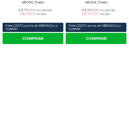
480ML Preto
480ML Preto
R$ 774,90
no cartão
R$ 399,90
no cartão
R$ 736,15
no
pix
R$ 379,90
no
pix
Frete GRÁTIS acima de R$99,90(Sul e
Frete GRÁTIS acima de R$99,90(Sul e
Sudeste)
Sudeste)
COMPRAR
COMPRAR