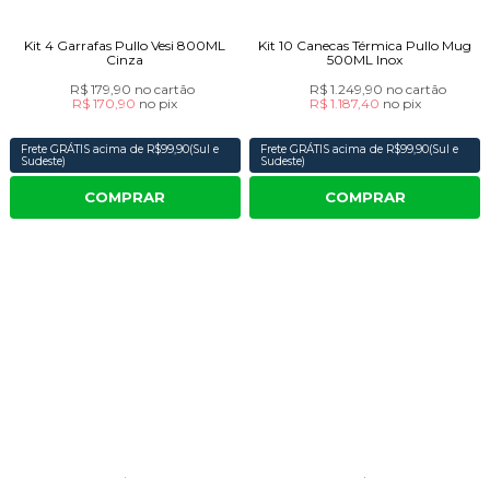
Kit 4 Garrafas Pullo Vesi 800ML
Kit 10 Canecas Térmica Pullo Mug
Cinza
500ML Inox
R$ 179,90
no cartão
R$ 1.249,90
no cartão
R$ 170,90
no
pix
R$ 1.187,40
no
pix
Frete GRÁTIS acima de R$99,90(Sul e
Frete GRÁTIS acima de R$99,90(Sul e
Sudeste)
Sudeste)
COMPRAR
COMPRAR