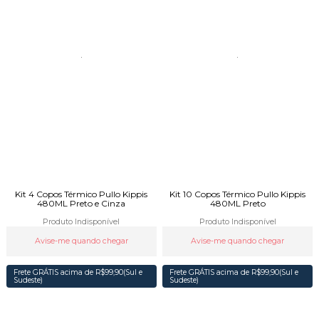
Kit 4 Copos Térmico Pullo Kippis
Kit 10 Copos Térmico Pullo Kippis
480ML Preto e Cinza
480ML Preto
Produto Indisponível
Produto Indisponível
Avise-me quando chegar
Avise-me quando chegar
Frete GRÁTIS acima de R$99,90(Sul e
Frete GRÁTIS acima de R$99,90(Sul e
Sudeste)
Sudeste)