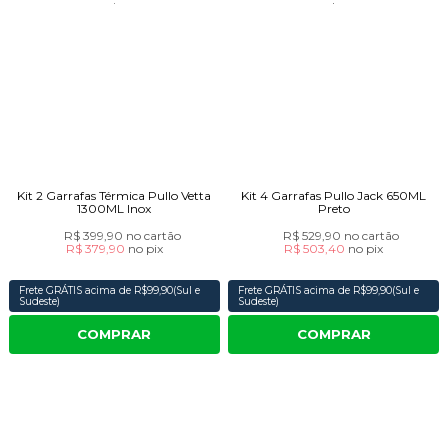
Kit 2 Garrafas Térmica Pullo Vetta
Kit 4 Garrafas Pullo Jack 650ML
1300ML Inox
Preto
R$ 399,90
no cartão
R$ 529,90
no cartão
R$ 379,90
no
pix
R$ 503,40
no
pix
Frete GRÁTIS acima de R$99,90(Sul e
Frete GRÁTIS acima de R$99,90(Sul e
Sudeste)
Sudeste)
COMPRAR
COMPRAR