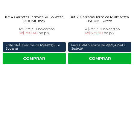
Kit 4 Garrafas Térmica Pullo Vetta
Kit 2 Garrafas Térmica Pullo Vetta
1300ML Inox
1300ML Preto
R$ 789,90
no cartão
R$ 399,90
no cartão
R$ 750,40
no
pix
R$ 379,90
no
pix
Frete GRÁTIS acima de R$99,90(Sul e
Frete GRÁTIS acima de R$99,90(Sul e
Sudeste)
Sudeste)
COMPRAR
COMPRAR