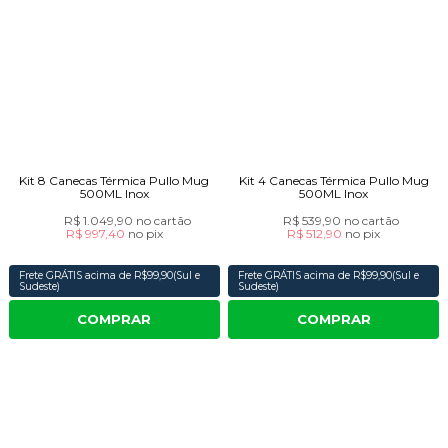
Kit 8 Canecas Térmica Pullo Mug
Kit 4 Canecas Térmica Pullo Mug
500ML Inox
500ML Inox
R$ 1.049,90
no cartão
R$ 539,90
no cartão
R$ 997,40
no
pix
R$ 512,90
no
pix
Frete GRÁTIS acima de R$99,90(Sul e
Frete GRÁTIS acima de R$99,90(Sul e
Sudeste)
Sudeste)
COMPRAR
COMPRAR