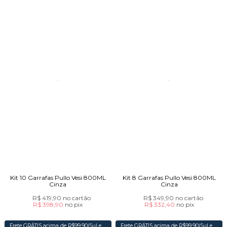
Kit 10 Garrafas Pullo Vesi 800ML
Kit 8 Garrafas Pullo Vesi 800ML
Cinza
Cinza
R$ 419,90
no cartão
R$ 349,90
no cartão
R$ 398,90
no
pix
R$ 332,40
no
pix
Frete GRÁTIS acima de R$99,90(Sul e
Frete GRÁTIS acima de R$99,90(Sul e