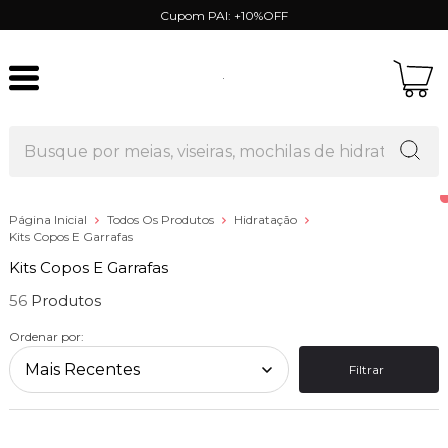
Cupom PAI: +10%OFF
Página Inicial
Todos Os Produtos
Hidratação
Kits Copos E Garrafas
Kits Copos E Garrafas
56
Ordenar por:
Filtrar