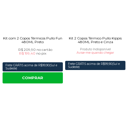
Kit com 2 Copos Térmicos Pullo Fun
Kit 2 Copos Térmico Pullo Kippis
480ML Preto
480ML Preto e Cinza
R$ 209,90
no cartão
Produto Indisponível
Avise-me quando chegar
R$ 199,40
no
pix
Frete GRÁTIS acima de R$99,90(Sul e
Frete GRÁTIS acima de R$99,90(Sul e
Sudeste)
Sudeste)
COMPRAR