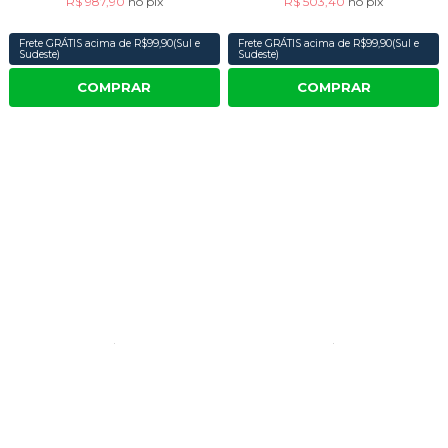
R$ 987,90
no
pix
R$ 503,40
no
pix
Frete GRÁTIS acima de R$99,90(Sul e
Frete GRÁTIS acima de R$99,90(Sul e
Sudeste)
Sudeste)
COMPRAR
COMPRAR