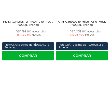
Kit 10 Canecos Térmico Pullo Prosit
Kit 8 Canecos Térmico Pullo Prosit
700ML Branco
700ML Branco
R$ 1.199,90
no cartão
R$ 1.039,90
no cartão
R$ 1.139,90
no
pix
R$ 987,90
no
pix
Frete GRÁTIS acima de R$99,90(Sul e
Frete GRÁTIS acima de R$99,90(Sul e
Sudeste)
Sudeste)
COMPRAR
COMPRAR