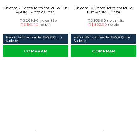
Kit com 2 Copos Térmicos Pullo Fun
Kit com 10 Copos Térmicos Pullo
480ML Preto e Cinza
Fun 480ML Cinza
R$ 209,90
no cartão
R$ 939,90
no cartão
R$ 199,40
no
pix
R$ 892,90
no
pix
Frete GRÁTIS acima de R$99,90(Sul e
Frete GRÁTIS acima de R$99,90(Sul e
Sudeste)
Sudeste)
COMPRAR
COMPRAR