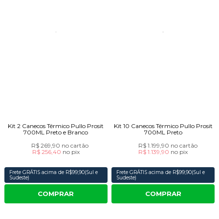
Kit 2 Canecos Térmico Pullo Prosit
Kit 10 Canecos Térmico Pullo Prosit
700ML Preto e Branco
700ML Preto
R$ 269,90
no cartão
R$ 1.199,90
no cartão
R$ 256,40
no
pix
R$ 1.139,90
no
pix
Frete GRÁTIS acima de R$99,90(Sul e
Frete GRÁTIS acima de R$99,90(Sul e
Sudeste)
Sudeste)
COMPRAR
COMPRAR