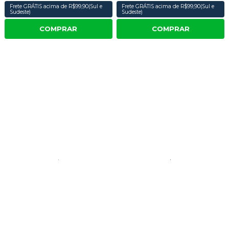
Frete GRÁTIS acima de R$99,90(Sul e
Frete GRÁTIS acima de R$99,90(Sul e
Sudeste)
Sudeste)
COMPRAR
COMPRAR