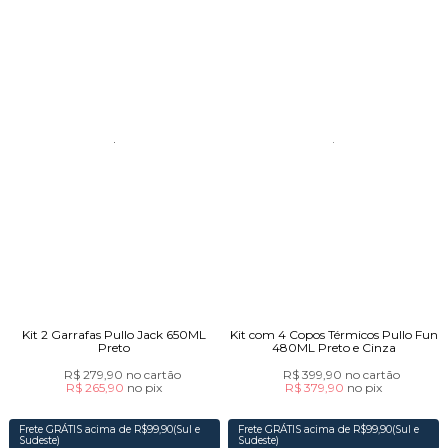
Kit 2 Garrafas Pullo Jack 650ML
Kit com 4 Copos Térmicos Pullo Fun
Preto
480ML Preto e Cinza
R$ 279,90
no cartão
R$ 399,90
no cartão
R$ 265,90
no
pix
R$ 379,90
no
pix
Frete GRÁTIS acima de R$99,90(Sul e
Frete GRÁTIS acima de R$99,90(Sul e
Sudeste)
Sudeste)