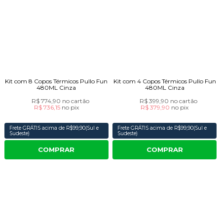
Kit com 8 Copos Térmicos Pullo Fun
Kit com 4 Copos Térmicos Pullo Fun
480ML Cinza
480ML Cinza
R$ 774,90
no cartão
R$ 399,90
no cartão
R$ 736,15
no
pix
R$ 379,90
no
pix
Frete GRÁTIS acima de R$99,90(Sul e
Frete GRÁTIS acima de R$99,90(Sul e
Sudeste)
Sudeste)
COMPRAR
COMPRAR