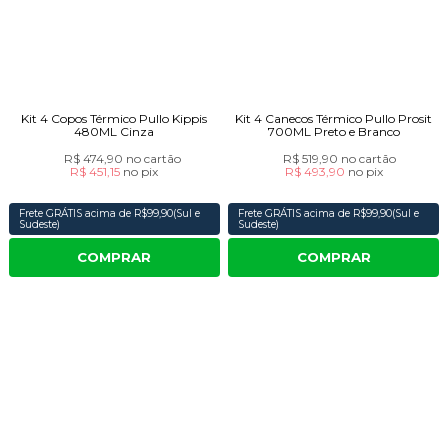
Kit 4 Copos Térmico Pullo Kippis
Kit 4 Canecos Térmico Pullo Prosit
480ML Cinza
700ML Preto e Branco
R$ 474,90
no cartão
R$ 519,90
no cartão
R$ 451,15
no
pix
R$ 493,90
no
pix
Frete GRÁTIS acima de R$99,90(Sul e
Frete GRÁTIS acima de R$99,90(Sul e
Sudeste)
Sudeste)
COMPRAR
COMPRAR