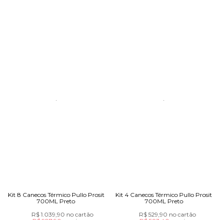
Kit 8 Canecos Térmico Pullo Prosit
Kit 4 Canecos Térmico Pullo Prosit
700ML Preto
700ML Preto
R$ 1.039,90
no cartão
R$ 529,90
no cartão