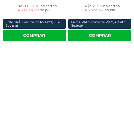
R$ 1.099,90
no cartão
R$ 929,90
no cartão
R$ 1.044,90
no
pix
R$ 883,40
no
pix
Frete GRÁTIS acima de R$99,90(Sul e
Frete GRÁTIS acima de R$99,90(Sul e
Sudeste)
Sudeste)
COMPRAR
COMPRAR