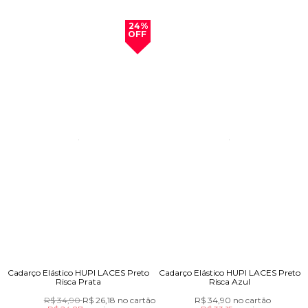
24%
OFF
Cadarço Elástico HUPI LACES Preto
Cadarço Elástico HUPI LACES Preto
Risca Prata
Risca Azul
R$ 34,90
R$ 26,18
no cartão
R$ 34,90
no cartão