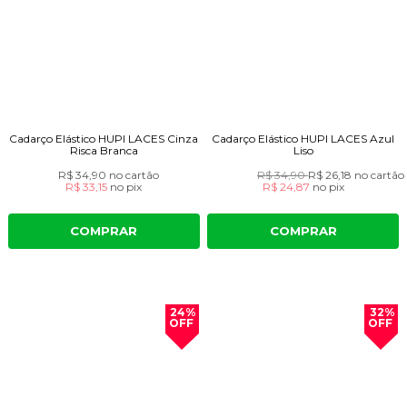
Cadarço Elástico HUPI LACES Cinza
Cadarço Elástico HUPI LACES Azul
Risca Branca
Liso
R$ 34,90
no cartão
R$ 34,90
R$ 26,18
no cartão
R$ 33,15
no
pix
R$ 24,87
no
pix
COMPRAR
COMPRAR
24%
32%
OFF
OFF