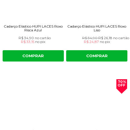
Cadarço Elástico HUPI LACES Roxo
Cadarço Elástico HUPI LACES Roxo
Risca Azul
Liso
R$ 34,90
no cartão
R$ 34,90
R$ 26,18
no cartão
R$ 33,15
no
pix
R$ 24,87
no
pix
COMPRAR
COMPRAR
70%
OFF