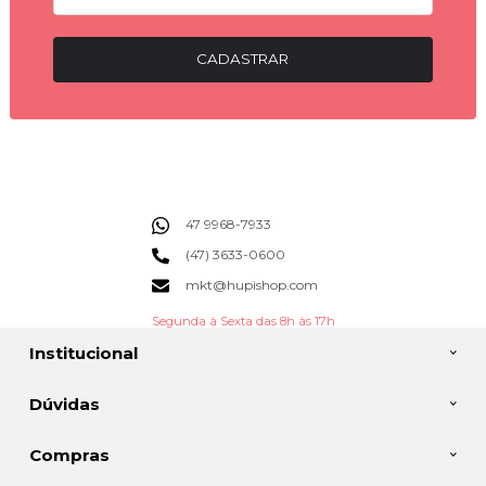
CADASTRAR
47 9968-7933
(47) 3633-0600
mkt@hupishop.com
Segunda à Sexta das 8h às 17h
Institucional
Dúvidas
Compras