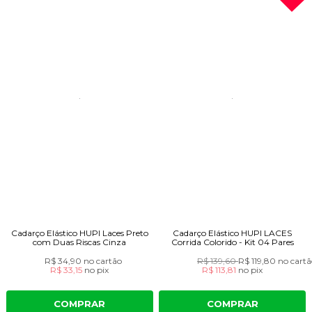
Cadarço Elástico HUPI Laces Preto
Cadarço Elástico HUPI LACES
com Duas Riscas Cinza
Corrida Colorido - Kit 04 Pares
R$ 34,90
no cartão
R$ 139,60
R$ 119,80
no cartã
R$ 33,15
no
pix
R$ 113,81
no
pix
COMPRAR
COMPRAR