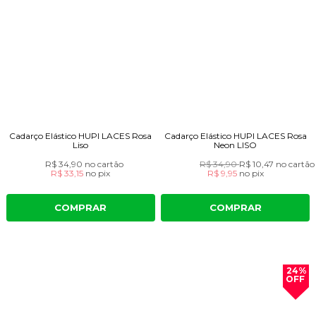
Cadarço Elástico HUPI LACES Rosa
Cadarço Elástico HUPI LACES Rosa
Liso
Neon LISO
R$ 34,90
no cartão
R$ 34,90
R$ 10,47
no cartão
R$ 33,15
no
pix
R$ 9,95
no
pix
COMPRAR
COMPRAR
24%
OFF