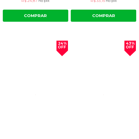
R$ 24,87
no
pix
R$ 33,15
no
pix
COMPRAR
COMPRAR
24%
43%
OFF
OFF