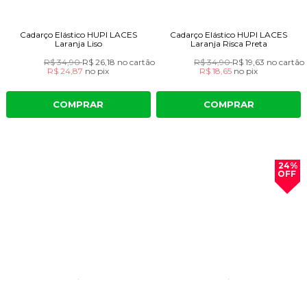
Cadarço Elástico HUPI LACES
Cadarço Elástico HUPI LACES
Laranja Liso
Laranja Risca Preta
R$ 34,90
R$ 26,18
no cartão
R$ 34,90
R$ 19,63
no cartão
R$ 24,87
no
pix
R$ 18,65
no
pix
COMPRAR
COMPRAR
24%
OFF