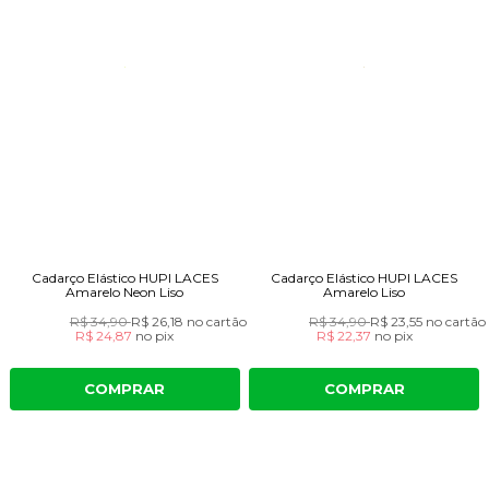
Cadarço Elástico HUPI LACES
Cadarço Elástico HUPI LACES
Amarelo Neon Liso
Amarelo Liso
R$ 34,90
R$ 26,18
no cartão
R$ 34,90
R$ 23,55
no cartão
R$ 24,87
no
pix
R$ 22,37
no
pix
COMPRAR
COMPRAR