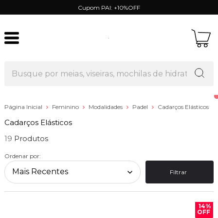
Cupom PAI: +10%OFF
Página Inicial
Feminino
Modalidades
Padel
Cadarços Elásticos
Cadarços Elásticos
19
Ordenar por:
Filtrar
14%
OFF