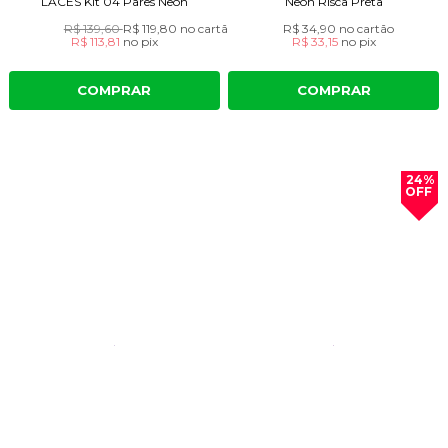
LACES Kit 04 Pares Neon
Neon Risca Preta
R$ 139,60
R$ 119,80
no cartão
R$ 34,90
no cartão
R$ 113,81
no
pix
R$ 33,15
no
pix
COMPRAR
COMPRAR
24%
OFF