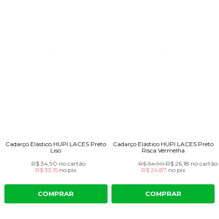
Cadarço Elástico HUPI LACES Preto
Cadarço Elástico HUPI LACES Preto
Liso
Risca Vermelha
R$ 34,90
no cartão
R$ 34,90
R$ 26,18
no cartão
R$ 33,15
no
pix
R$ 24,87
no
pix
COMPRAR
COMPRAR