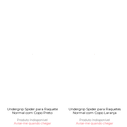
Undergrip Spider para Raquete
Undergrip Spider para Raquetes
Normal com Copo Preto
Normal com Copo Laranja
Produto Indisponível
Produto Indisponível
Avise-me quando chegar
Avise-me quando chegar