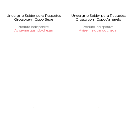
Undergrip Spider para Raquetes
Undergrip Spider para Raquetes
Grosso sem Copo Bege
Grosso com Copo Amarelo
Produto Indisponível
Produto Indisponível
Avise-me quando chegar
Avise-me quando chegar