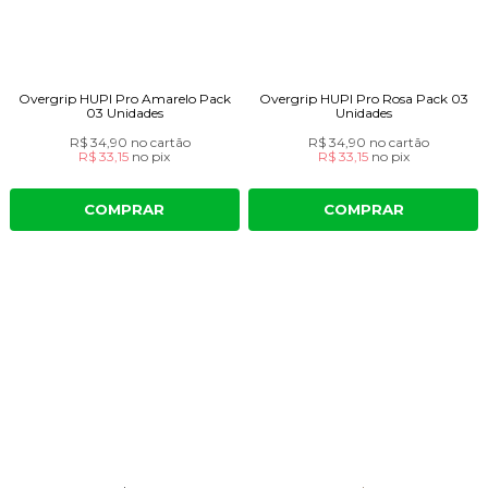
Overgrip HUPI Pro Amarelo Pack
Overgrip HUPI Pro Rosa Pack 03
03 Unidades
Unidades
R$ 34,90
no cartão
R$ 34,90
no cartão
R$ 33,15
no
pix
R$ 33,15
no
pix
COMPRAR
COMPRAR