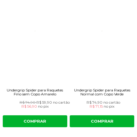
Undergrip Spider para Raquetes
Undergrip Spider para Raquetes
Fino sem Copo Amarelo
Normal com Copo Verde
R$ 74,90
R$ 59,90
no cartão
R$ 74,90
no cartão
R$ 56,90
no
pix
R$ 71,15
no
pix
COMPRAR
COMPRAR