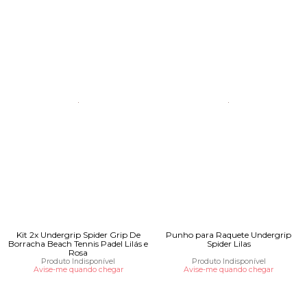
Kit 2x Undergrip Spider Grip De
Punho para Raquete Undergrip
Borracha Beach Tennis Padel Lilás e
Spider Lilas
Rosa
Produto Indisponível
Produto Indisponível
Avise-me quando chegar
Avise-me quando chegar