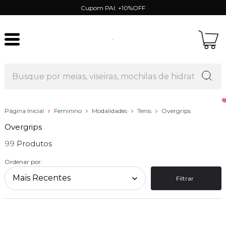
Cupom PAI: +10%OFF
Página Inicial
Feminino
Modalidades
Tenis
Overgrips
Overgrips
99
Ordenar por:
Filtrar