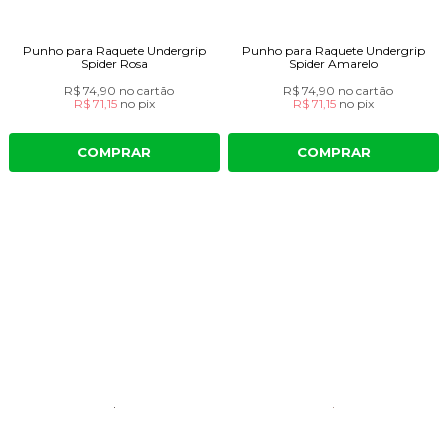
Punho para Raquete Undergrip
Punho para Raquete Undergrip
Spider Rosa
Spider Amarelo
R$ 74,90
no cartão
R$ 74,90
no cartão
R$ 71,15
no
pix
R$ 71,15
no
pix
COMPRAR
COMPRAR