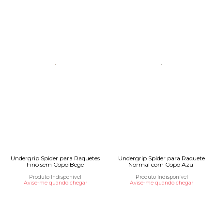
Undergrip Spider para Raquetes
Undergrip Spider para Raquete
Fino sem Copo Bege
Normal com Copo Azul
Produto Indisponível
Produto Indisponível
Avise-me quando chegar
Avise-me quando chegar