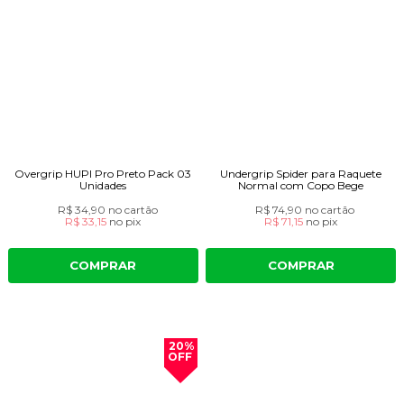
Overgrip HUPI Pro Preto Pack 03
Undergrip Spider para Raquete
Unidades
Normal com Copo Bege
R$ 34,90
no cartão
R$ 74,90
no cartão
R$ 33,15
no
pix
R$ 71,15
no
pix
COMPRAR
COMPRAR
20%
OFF