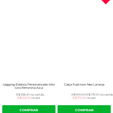
Legging Elástico Personalizado Alto
Calça Fusô Icon Neo Laranja
Giro Feminina Azul
R$ 359,91
no cartão
R$ 319,90
R$ 179,91
no cartã
R$ 341,91
no
pix
R$ 170,91
no
pix
COMPRAR
COMPRAR