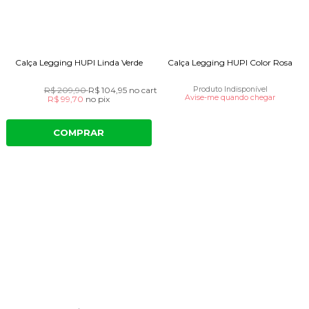
Calça Legging HUPI Linda Verde
Calça Legging HUPI Color Rosa
R$ 209,90
R$ 104,95
no cartão
Produto Indisponível
Avise-me quando chegar
R$ 99,70
no
pix
COMPRAR