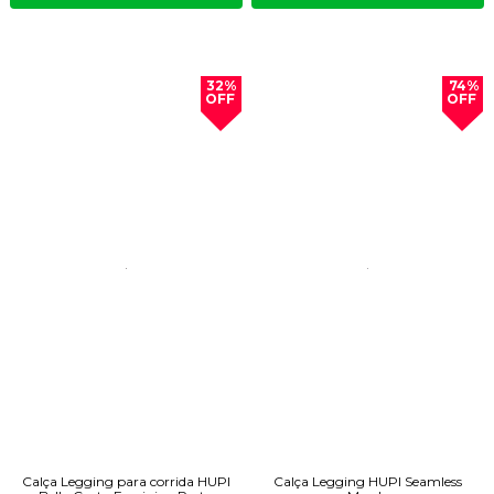
32%
74%
OFF
OFF
Calça Legging para corrida HUPI
Calça Legging HUPI Seamless