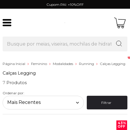
Cupom PAI: +10%OFF
Página Inicial
Feminino
Modalidades
Running
Calças Legging
Calças Legging
7
Ordenar por:
Filtrar
43%
OFF