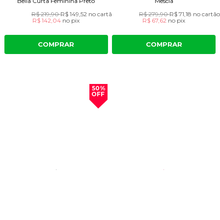
Bella Curta Feminina Preto
Mescla
R$ 219,90
R$ 149,52
no cartão
R$ 279,90
R$ 71,18
no cartã
R$ 142,04
no
pix
R$ 67,62
no
pix
COMPRAR
COMPRAR
50%
OFF