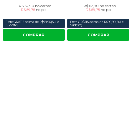
R$ 62,90
no cartão
R$ 62,90
no cartão
R$ 59,75
no
pix
R$ 59,75
no
pix
Frete GRÁTIS acima de R$99,90(Sul e
Frete GRÁTIS acima de R$99,90(Sul e
Sudeste)
Sudeste)
COMPRAR
COMPRAR