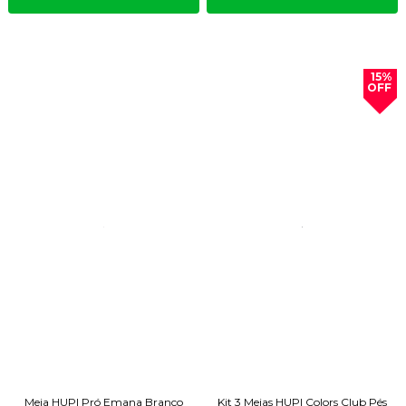
15%
OFF
Meia HUPI Pró Emana Branco
Kit 3 Meias HUPI Colors Club Pés