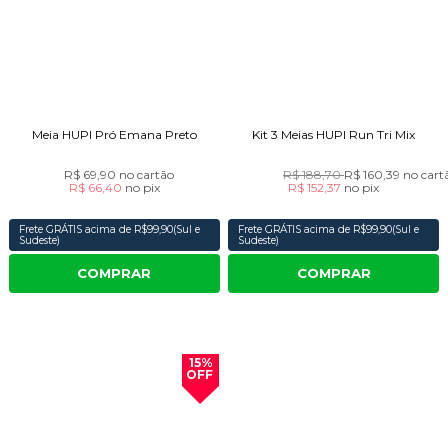
Meia HUPI Pró Emana Preto
Kit 3 Meias HUPI Run Tri Mix
R$ 69,90
no cartão
R$ 188,70
R$ 160,39
no cart
R$ 66,40
no
pix
R$ 152,37
no
pix
Frete GRÁTIS acima de R$99,90(Sul e
Frete GRÁTIS acima de R$99,90(Sul e
Sudeste)
Sudeste)
COMPRAR
COMPRAR
15%
OFF