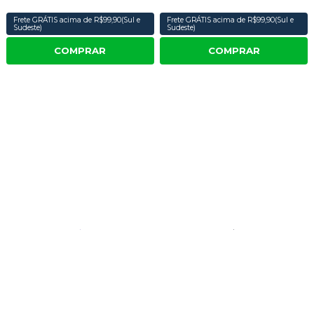
Frete GRÁTIS acima de R$99,90(Sul e
Frete GRÁTIS acima de R$99,90(Sul e
Sudeste)
Sudeste)
COMPRAR
COMPRAR