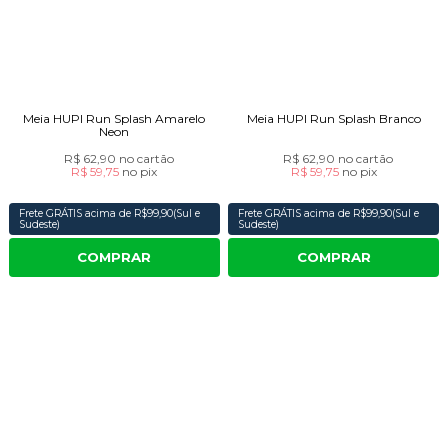
Meia HUPI Run Splash Amarelo
Meia HUPI Run Splash Branco
Neon
R$ 62,90
no cartão
R$ 62,90
no cartão
R$ 59,75
no
pix
R$ 59,75
no
pix
Frete GRÁTIS acima de R$99,90(Sul e
Frete GRÁTIS acima de R$99,90(Sul e
Sudeste)
Sudeste)
COMPRAR
COMPRAR