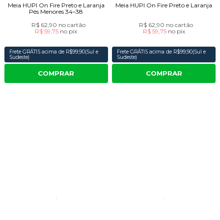
Meia HUPI On Fire Preto e Laranja
Meia HUPI On Fire Preto e Laranja
Pés Menores 34–38
R$ 62,90
no cartão
R$ 62,90
no cartão
R$ 59,75
no
pix
R$ 59,75
no
pix
Frete GRÁTIS acima de R$99,90(Sul e
Frete GRÁTIS acima de R$99,90(Sul e
Sudeste)
Sudeste)
COMPRAR
COMPRAR