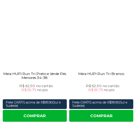
Meia HUPI Run Tri Preto e Verde Pés
Meia HUPI Run Tri Branco
Menores 34-38
R$ 62,90
no cartão
R$ 62,90
no cartão
R$ 59,75
no
pix
R$ 59,75
no
pix
Frete GRÁTIS acima de R$99,90(Sul e
Frete GRÁTIS acima de R$99,90(Sul e
Sudeste)
Sudeste)
COMPRAR
COMPRAR