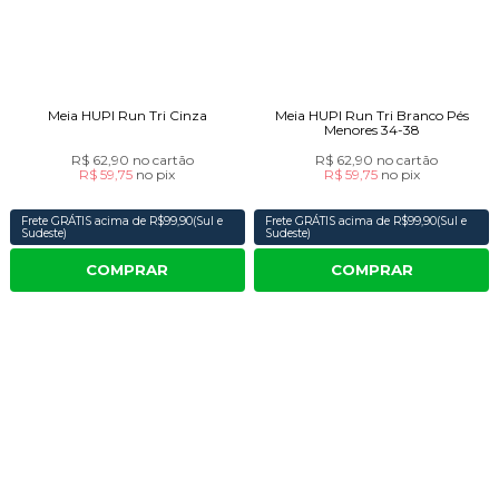
Meia HUPI Run Tri Cinza
Meia HUPI Run Tri Branco Pés
Menores 34-38
R$ 62,90
no cartão
R$ 62,90
no cartão
R$ 59,75
no
pix
R$ 59,75
no
pix
Frete GRÁTIS acima de R$99,90(Sul e
Frete GRÁTIS acima de R$99,90(Sul e
Sudeste)
Sudeste)
COMPRAR
COMPRAR