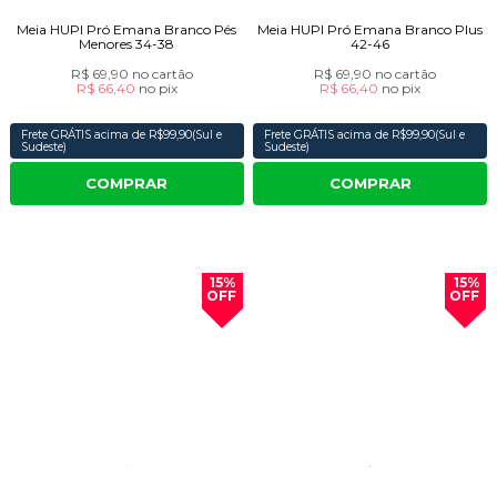
Meia HUPI Pró Emana Branco Pés
Meia HUPI Pró Emana Branco Plus
Menores 34-38
42-46
R$ 69,90
no cartão
R$ 69,90
no cartão
R$ 66,40
no
pix
R$ 66,40
no
pix
Frete GRÁTIS acima de R$99,90(Sul e
Frete GRÁTIS acima de R$99,90(Sul e
Sudeste)
Sudeste)
COMPRAR
COMPRAR
15%
15%
OFF
OFF