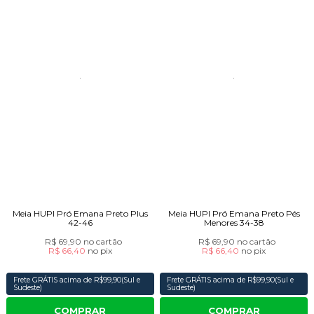
Meia HUPI Pró Emana Preto Plus
Meia HUPI Pró Emana Preto Pés
42-46
Menores 34-38
R$ 69,90
no cartão
R$ 69,90
no cartão
R$ 66,40
no
pix
R$ 66,40
no
pix
Frete GRÁTIS acima de R$99,90(Sul e
Frete GRÁTIS acima de R$99,90(Sul e
Sudeste)
Sudeste)
COMPRAR
COMPRAR