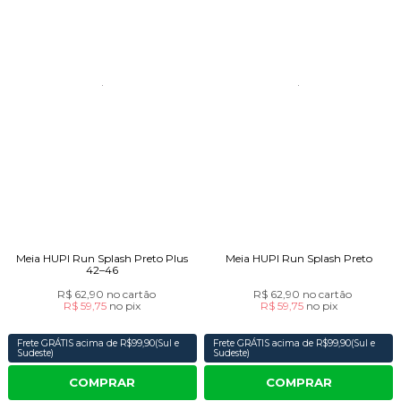
Meia HUPI Run Splash Preto Plus
Meia HUPI Run Splash Preto
42–46
R$ 62,90
no cartão
R$ 62,90
no cartão
R$ 59,75
no
pix
R$ 59,75
no
pix
Frete GRÁTIS acima de R$99,90(Sul e
Frete GRÁTIS acima de R$99,90(Sul e
Sudeste)
Sudeste)
COMPRAR
COMPRAR