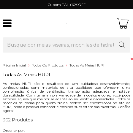
Cupom PAI: +10%OFF
Página Inicial
Todos Os Produtos
Todas As Meias HUPI
Todas As Meias HUPI
As meias HUPI são o resultado de um cuidadoso desenvolvimento,
confeccionadas com materiais de alta qualidade que oferecem uma
combinação única de ventilação, transpiração adequada e notável
durabilidade. Com uma ampla variedade de modelos e cores, você pode
escolher aquela que melhor se adapta ao seu estilo e necessidades. Todos os
modelos de meias para quem treina podem ser encontrados no site da
HUPI, onde é possível conhecer e escolher suas estampas favoritas. Confira
agora!
362
Ordenar por: