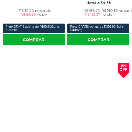
Menores 34-38
R$ 69,90
no cartão
R$ 188,70
R$ 160,39
no cart
R$ 66,40
no
pix
R$ 152,37
no
pix
Frete GRÁTIS acima de R$99,90(Sul e
Frete GRÁTIS acima de R$99,90(Sul e
Sudeste)
Sudeste)
COMPRAR
COMPRAR
15%
OFF