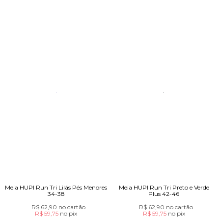
Meia HUPI Run Tri Lilás Pés Menores
Meia HUPI Run Tri Preto e Verde
34-38
Plus 42-46
R$ 62,90
no cartão
R$ 62,90
no cartão
R$ 59,75
no
pix
R$ 59,75
no
pix