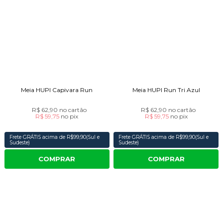
Meia HUPI Capivara Run
Meia HUPI Run Tri Azul
R$ 62,90
no cartão
R$ 62,90
no cartão
R$ 59,75
no
pix
R$ 59,75
no
pix
Frete GRÁTIS acima de R$99,90(Sul e
Frete GRÁTIS acima de R$99,90(Sul e
Sudeste)
Sudeste)
COMPRAR
COMPRAR