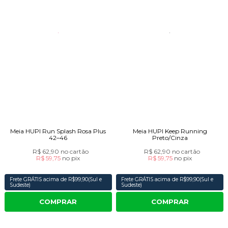
Meia HUPI Run Splash Rosa Plus
Meia HUPI Keep Running
42–46
Preto/Cinza
R$ 62,90
no cartão
R$ 62,90
no cartão
R$ 59,75
no
pix
R$ 59,75
no
pix
Frete GRÁTIS acima de R$99,90(Sul e
Frete GRÁTIS acima de R$99,90(Sul e
Sudeste)
Sudeste)
COMPRAR
COMPRAR