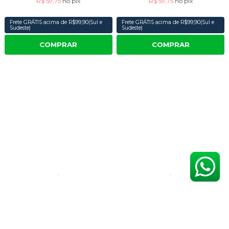
R$ 59,75
no
pix
R$ 59,75
no
pix
Frete GRÁTIS acima de R$99,90(Sul e
Frete GRÁTIS acima de R$99,90(Sul e
Sudeste)
Sudeste)
COMPRAR
COMPRAR