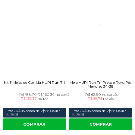
Kit 3 Meias de Corrida HUPI Run Tri
Meia HUPI Run Tri Preto e Roxo Pés
Menores 34-38
R$ 188,70
R$ 160,39
no cartão
R$ 62,90
no cartão
R$ 152,37
no
pix
R$ 59,75
no
pix
Frete GRÁTIS acima de R$99,90(Sul e
Frete GRÁTIS acima de R$99,90(Sul e
Sudeste)
Sudeste)
COMPRAR
COMPRAR