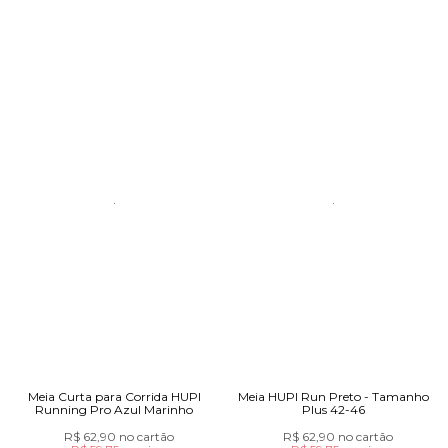
Meia Curta para Corrida HUPI
Meia HUPI Run Preto - Tamanho
Running Pro Azul Marinho
Plus 42-46
R$ 62,90
no cartão
R$ 62,90
no cartão