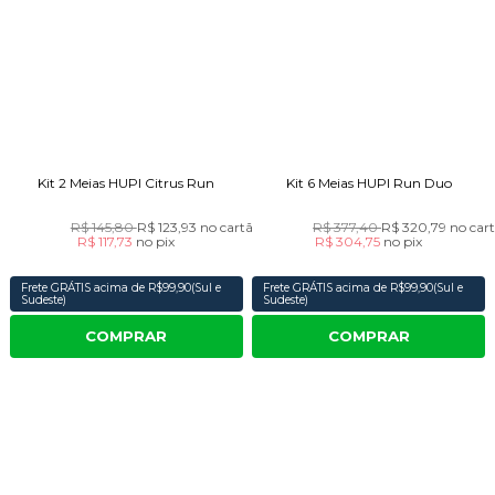
Kit 2 Meias HUPI Citrus Run
Kit 6 Meias HUPI Run Duo
R$ 145,80
R$ 123,93
no cartão
R$ 377,40
R$ 320,79
no car
R$ 117,73
no
pix
R$ 304,75
no
pix
Frete GRÁTIS acima de R$99,90(Sul e
Frete GRÁTIS acima de R$99,90(Sul e
Sudeste)
Sudeste)
COMPRAR
COMPRAR