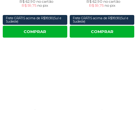
R$ 62,90
no cartão
R$ 62,90
no cartão
R$ 59,75
no
pix
R$ 59,75
no
pix
Frete GRÁTIS acima de R$99,90(Sul e
Frete GRÁTIS acima de R$99,90(Sul e
Sudeste)
Sudeste)
COMPRAR
COMPRAR