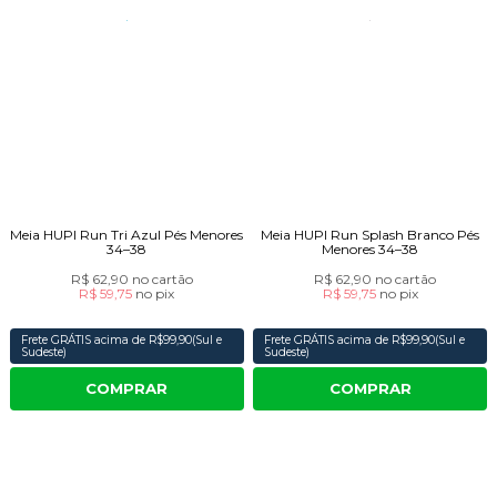
Meia HUPI Run Tri Azul Pés Menores
Meia HUPI Run Splash Branco Pés
34–38
Menores 34–38
R$ 62,90
no cartão
R$ 62,90
no cartão
R$ 59,75
no
pix
R$ 59,75
no
pix
Frete GRÁTIS acima de R$99,90(Sul e
Frete GRÁTIS acima de R$99,90(Sul e
Sudeste)
Sudeste)
COMPRAR
COMPRAR