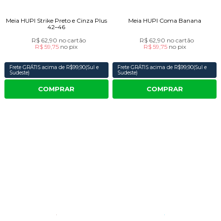
Meia HUPI Strike Preto e Cinza Plus
Meia HUPI Coma Banana
42–46
R$ 62,90
no cartão
R$ 62,90
no cartão
R$ 59,75
no
pix
R$ 59,75
no
pix
Frete GRÁTIS acima de R$99,90(Sul e
Frete GRÁTIS acima de R$99,90(Sul e
Sudeste)
Sudeste)
COMPRAR
COMPRAR