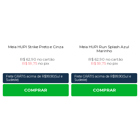
Meia HUPI Strike Preto e Cinza
Meia HUPI Run Splash Azul
Marinho
R$ 62,90
no cartão
R$ 62,90
no cartão
R$ 59,75
no
pix
R$ 59,75
no
pix
Frete GRÁTIS acima de R$99,90(Sul e
Frete GRÁTIS acima de R$99,90(Sul e
Sudeste)
Sudeste)
COMPRAR
COMPRAR