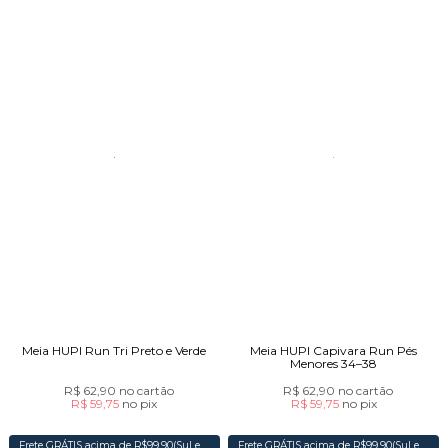
Meia HUPI Run Tri Preto e Verde
Meia HUPI Capivara Run Pés
Menores 34–38
R$ 62,90
no cartão
R$ 62,90
no cartão
R$ 59,75
no
pix
R$ 59,75
no
pix
Frete GRÁTIS acima de R$99,90(Sul e
Frete GRÁTIS acima de R$99,90(Sul e