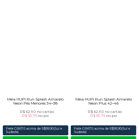
Meia HUPI Run Splash Amarelo
Meia HUPI Run Splash Amarelo
Neon Pés Menores 34–38
Neon Plus 42–46
R$ 62,90
no cartão
R$ 62,90
no cartão
R$ 59,75
no
pix
R$ 59,75
no
pix
Frete GRÁTIS acima de R$99,90(Sul e
Frete GRÁTIS acima de R$99,90(Sul e
Sudeste)
Sudeste)