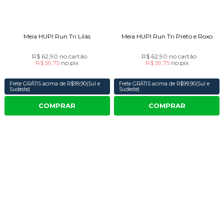
Meia HUPI Run Tri Lilás
Meia HUPI Run Tri Preto e Roxo
R$ 62,90
no cartão
R$ 62,90
no cartão
R$ 59,75
no
pix
R$ 59,75
no
pix
Frete GRÁTIS acima de R$99,90(Sul e
Frete GRÁTIS acima de R$99,90(Sul e
Sudeste)
Sudeste)
COMPRAR
COMPRAR