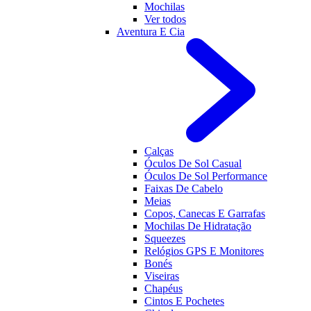
Mochilas
Ver todos
Aventura E Cia
Calças
Óculos De Sol Casual
Óculos De Sol Performance
Faixas De Cabelo
Meias
Copos, Canecas E Garrafas
Mochilas De Hidratação
Squeezes
Relógios GPS E Monitores
Bonés
Viseiras
Chapéus
Cintos E Pochetes