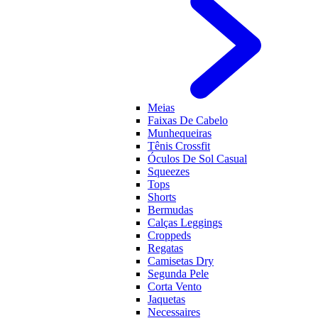
Meias
Faixas De Cabelo
Munhequeiras
Tênis Crossfit
Óculos De Sol Casual
Squeezes
Tops
Shorts
Bermudas
Calças Leggings
Croppeds
Regatas
Camisetas Dry
Segunda Pele
Corta Vento
Jaquetas
Necessaires