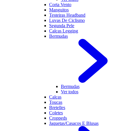
Corta Vento
Manguitos
Testeiras Headband
Luvas De Ciclismo
Segunda Pele
Calças Legging
Bermudas
Bermudas
Ver todos
Calças
Toucas
Bretelles
Coletes
Croppeds
Jaquetas/Casacos E Blusas