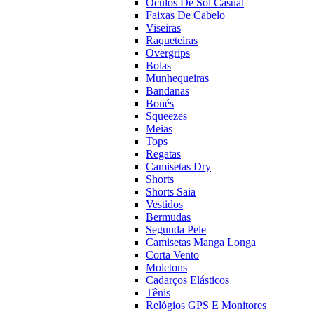
Óculos De Sol Casual
Faixas De Cabelo
Viseiras
Raqueteiras
Overgrips
Bolas
Munhequeiras
Bandanas
Bonés
Squeezes
Meias
Tops
Regatas
Camisetas Dry
Shorts
Shorts Saia
Vestidos
Bermudas
Segunda Pele
Camisetas Manga Longa
Corta Vento
Moletons
Cadarços Elásticos
Tênis
Relógios GPS E Monitores