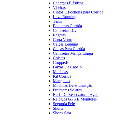
Cadarços Elásticos
Viseiras
Cintos E Pochetes para Corrida
Luva Running
Tênis
Bandanas Corrida
Camisetas Dry
Regatas
Corta Vento
Calças Legging
Calças Para Corrida
Camisetas Manga Longa
Coletes
Croppeds
Faixas De Cabelo
Mochilas
Kit Corrida
Manguitos
Mochilas De Hidratação
Protetores Solares
Refis De Reservatório Água
Relógios GPS E Monitores
Segunda Pele
Shorts
Shorts Saia