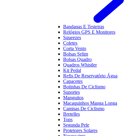
Bandanas E Testeiras
Relógios GPS E Monitores
Squeezes
Coletes
Corta Vento
Bolsas Selim
Bolsas Quadro
Quadros Whistler
Kit Pedal
Refis De Reservatório Água
Capacetes
Botinhas De Ciclismo
Suportes
Manguitos
Macaquinhos Manga Longa
Camisas De Ciclismo
Bretelles
Tops
Segunda Pele
Protetores Solares
Necessaires