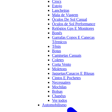
Crocs
Estojo
Lancheiras
Mala de Viagem
Óculos De Sol Casual
Óculos de Sol Performance
Relógios Gps E Monitores
Bonés
Garrafas Copos E Canecas
Térmicos
Tênis
Botas
Camisetas Casuais
Coletes
Corta Vento
Moletons
Jaquetas/Casacos E Blusas
Cintos E Pochetes
Necessaires
Mochilas
Bolsas
Chapéus
Ver todos
Automobilismo