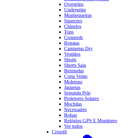
Overgrips
Undergrips
Munhequeiras
Squeezes
Chinelos
Tops
Croppeds
Regatas
Camisetas Dry
Vestidos
Shorts
Shorts Saia
Bermudas
Corta Vento
Moletons
Jaquetas
Segunda Pele
Protetores Solares
Mochilas
Necessaires
Bolsas
Relógios GPS E Monitores
Ver todos
Crossfit