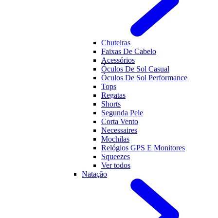
Chuteiras
Faixas De Cabelo
Acessórios
Óculos De Sol Casual
Óculos De Sol Performance
Tops
Regatas
Shorts
Segunda Pele
Corta Vento
Necessaires
Mochilas
Relógios GPS E Monitores
Squeezes
Ver todos
Natação