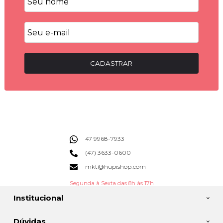
CADASTRAR
47 9968-7933
(47) 3633-0600
mkt@hupishop.com
Segunda à Sexta das 8h às 17h
Institucional
Dúvidas