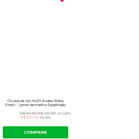
Óculos de Sol HUPI Andez Baby
Preto - Lente Vermelha Espelhado
R$ 319,89
R$ 249,89
no cartão
R$ 237,40
no
pix
COMPRAR