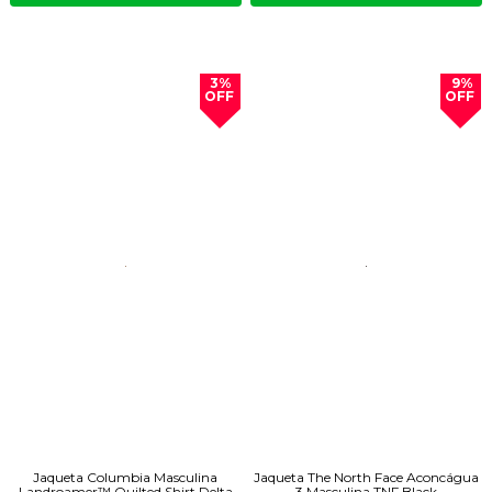
3%
9%
OFF
OFF
Jaqueta Columbia Masculina
Jaqueta The North Face Aconcágua
Landroamer™ Quilted Shirt Delta
3 Masculina TNF Black