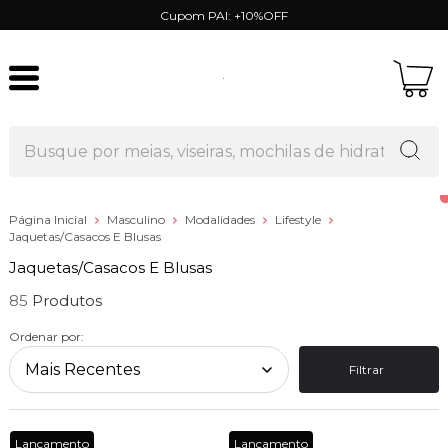
Cupom PAI: +10%OFF
Página Inicial
Masculino
Modalidades
Lifestyle
Jaquetas/Casacos E Blusas
Jaquetas/Casacos E Blusas
85
Ordenar por:
Filtrar
Lançamento
Lançamento