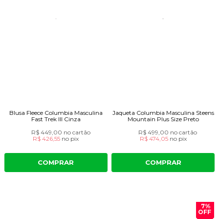
Blusa Fleece Columbia Masculina
Jaqueta Columbia Masculina Steens
Fast Trek III Cinza
Mountain Plus Size Preto
R$ 449,00
no cartão
R$ 499,00
no cartão
R$ 426,55
no
pix
R$ 474,05
no
pix
COMPRAR
COMPRAR
7%
OFF