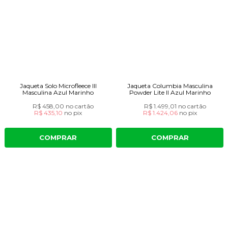
Jaqueta Solo Microfleece III
Jaqueta Columbia Masculina
Masculina Azul Marinho
Powder Lite II Azul Marinho
R$ 458,00
no cartão
R$ 1.499,01
no cartão
R$ 435,10
no
pix
R$ 1.424,06
no
pix
COMPRAR
COMPRAR