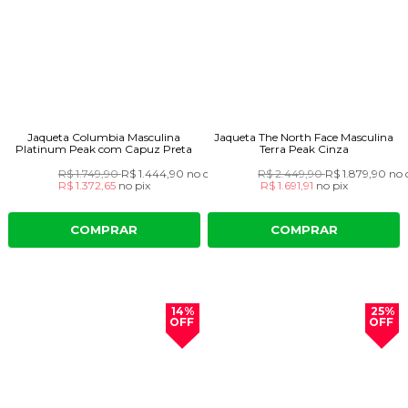
Jaqueta Columbia Masculina
Jaqueta The North Face Masculina
Platinum Peak com Capuz Preta
Terra Peak Cinza
R$ 1.749,90
R$ 1.444,90
no cartão
R$ 2.449,90
R$ 1.879,90
no 
R$ 1.372,65
no
pix
R$ 1.691,91
no
pix
COMPRAR
COMPRAR
14%
25%
OFF
OFF