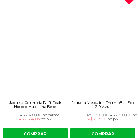
Jaqueta Columbia Drift Peak
Jaqueta Masculina ThermoBall Eco
Hooded Masculina Bege
2.0 Azul
R$ 2.699,00
no cartão
R$ 2.599,00
R$ 2.399,00
no
R$ 2.564,05
no
pix
R$ 2.159,10
no
pix
COMPRAR
COMPRAR