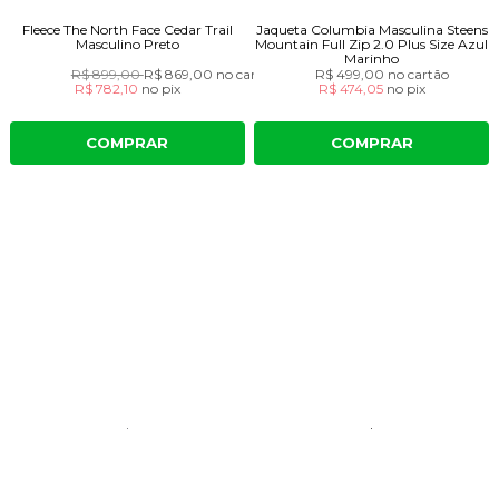
Fleece The North Face Cedar Trail
Jaqueta Columbia Masculina Steens
Masculino Preto
Mountain Full Zip 2.0 Plus Size Azul
Marinho
R$ 899,00
R$ 869,00
no cartão
R$ 499,00
no cartão
R$ 782,10
no
pix
R$ 474,05
no
pix
COMPRAR
COMPRAR