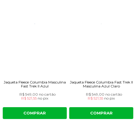
Jaqueta Fleece Columbia Masculina
Jaqueta Fleece Columbia Fast Trek II
Fast Trek II Azul
Masculina Azul Claro
R$ 549,00
no cartão
R$ 549,00
no cartão
R$ 521,55
no
pix
R$ 521,55
no
pix
COMPRAR
COMPRAR