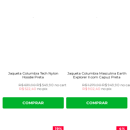
Jaqueta Columbia Tech Nylon
Jaqueta Columbia Masculina Earth
Hoodie Preta
Explorer II com Capuz Preta
R$ 639,90
R$ 549,90
no cartão
R$ 1.279,90
R$ 949,90
no ca
R$ 522,40
no
pix
R$ 902,40
no
pix
COMPRAR
COMPRAR
19%
4%