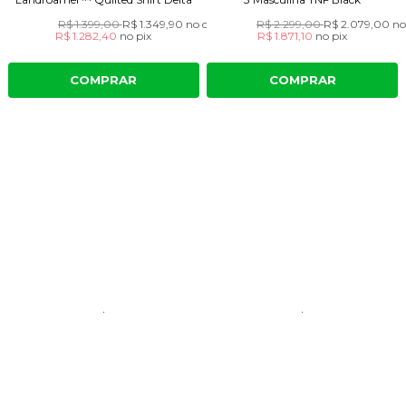
R$ 1.399,00
R$ 1.349,90
no cartão
R$ 2.299,00
R$ 2.079,00
no
R$ 1.282,40
no
pix
R$ 1.871,10
no
pix
COMPRAR
COMPRAR