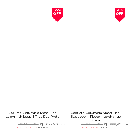
35%
4%
OFF
OFF
Jaqueta Columbia Masculina
Jaqueta Columbia Masculina
Labyrinth Loop II Plus Size Preta
Bugaboo III Fleece Interchange
Preta
R$ 1.699,00
R$ 1.099,90
no cartão
R$ 2.099,00
R$ 1.999,90
no 
R$ 1.044,90
no
pix
R$ 1.899,90
no
pix