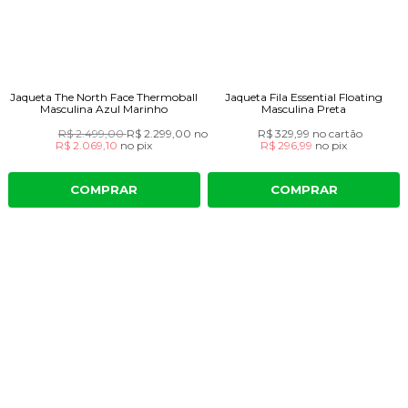
Jaqueta The North Face Thermoball
Jaqueta Fila Essential Floating
Masculina Azul Marinho
Masculina Preta
R$ 2.499,00
R$ 2.299,00
no cartão
R$ 329,99
no cartão
R$ 2.069,10
no
pix
R$ 296,99
no
pix
COMPRAR
COMPRAR