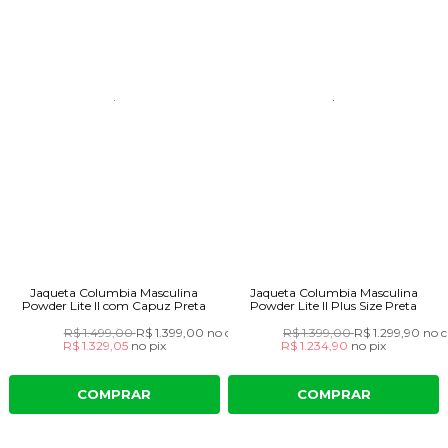
Jaqueta Columbia Masculina
Jaqueta Columbia Masculina
Powder Lite II com Capuz Preta
Powder Lite II Plus Size Preta
R$ 1.499,00
R$ 1.399,00
no cartão
R$ 1.399,00
R$ 1.299,90
no c
R$ 1.329,05
no
pix
R$ 1.234,90
no
pix
COMPRAR
COMPRAR