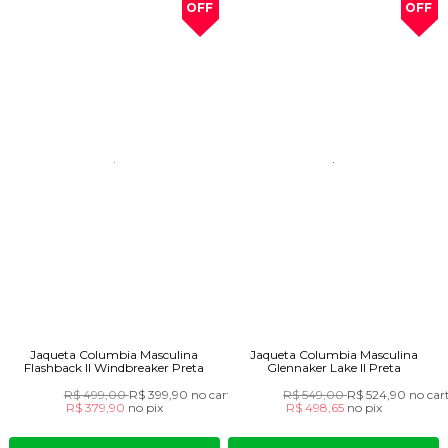
OFF
OFF
Jaqueta Columbia Masculina
Jaqueta Columbia Masculina
Flashback II Windbreaker Preta
Glennaker Lake II Preta
R$ 499,00
R$ 399,90
no cartão
R$ 549,00
R$ 524,90
no car
R$ 379,90
no
pix
R$ 498,65
no
pix