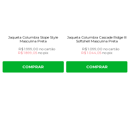
Jaqueta Columbia Slope Style
Jaqueta Columbia Cascade Ridge III
Masculina Preta
Softshell Masculina Preta
R$ 1.999,00
no cartão
R$ 1.099,00
no cartão
R$ 1.899,05
no
pix
R$ 1.044,05
no
pix
COMPRAR
COMPRAR