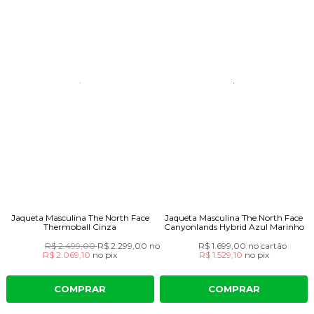
Jaqueta Masculina The North Face
Jaqueta Masculina The North Face
Thermoball Cinza
Canyonlands Hybrid Azul Marinho
R$ 2.499,00
R$ 2.299,00
no cartão
R$ 1.699,00
no cartão
R$ 2.069,10
no
pix
R$ 1.529,10
no
pix
COMPRAR
COMPRAR