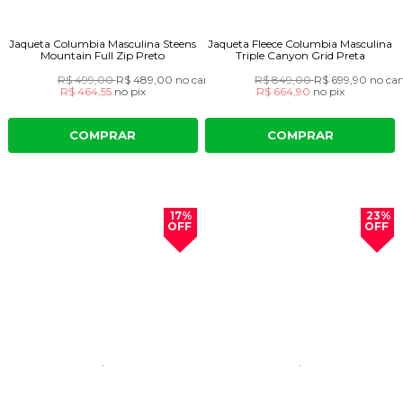
Jaqueta Columbia Masculina Steens
Jaqueta Fleece Columbia Masculina
Mountain Full Zip Preto
Triple Canyon Grid Preta
R$ 499,00
R$ 489,00
no cartão
R$ 849,00
R$ 699,90
no car
R$ 464,55
no
pix
R$ 664,90
no
pix
COMPRAR
COMPRAR
17%
23%
OFF
OFF