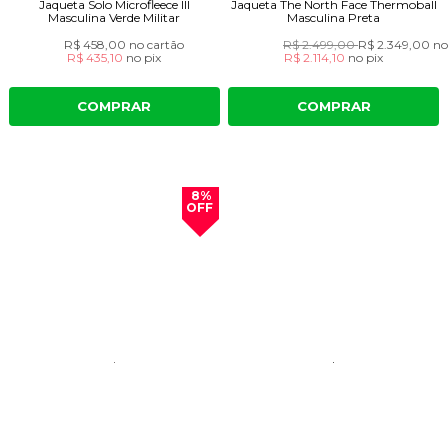
Jaqueta Solo Microfleece III
Jaqueta The North Face Thermoball
Masculina Verde Militar
Masculina Preta
R$ 458,00
no cartão
R$ 2.499,00
R$ 2.349,00
no
R$ 435,10
no
pix
R$ 2.114,10
no
pix
COMPRAR
COMPRAR
8%
OFF