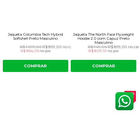
Jaqueta Columbia Tech Hybrid
Jaqueta The North Face Flyweight
Softshell Preto Masculino
Hoodie 2.0 com Capuz Preto
Masculino
R$ 1.099,00
R$ 899,00
no cartão
R$ 949,00
R$ 899,00
no ca
R$ 854,05
no
pix
R$ 809,10
no
pix
COMPRAR
COMPRAR
34%
OFF