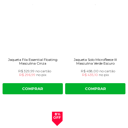
Jaqueta Fila Essential Floating
Jaqueta Solo Microfleece III
Masculina Cinza
Masculina Verde Escuro
R$ 329,99
no cartão
R$ 458,00
no cartão
R$ 296,99
no
pix
R$ 435,10
no
pix
COMPRAR
COMPRAR
8%
OFF