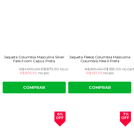
Jaqueta Columbia Masculina Silver
Jaqueta Fleece Columbia Masculina
Falls II com Capuz Preta
Columbia Hike II Preta
R$ 1.099,00
R$ 879,90
no cartão
R$ 599,00
R$ 559,00
no car
R$ 835,90
no
pix
R$ 531,05
no
pix
COMPRAR
COMPRAR
6%
7%
OFF
OFF