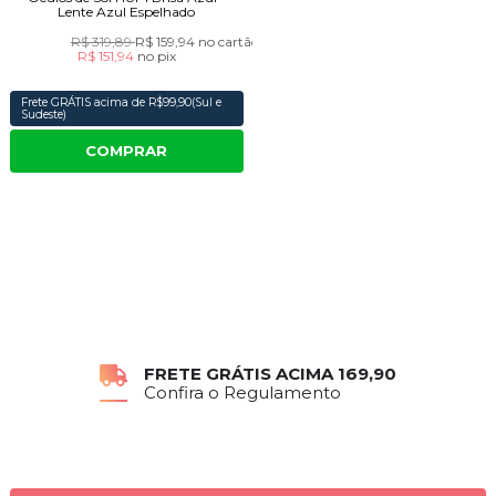
Lente Azul Espelhado
R$ 319,89
R$ 159,94
no cartão
R$ 151,94
no
pix
Frete GRÁTIS acima de R$99,90(Sul e
Sudeste)
COMPRAR
FRETE GRÁTIS ACIMA 169,90
PARCELAMENTO
Confira o Regulamento
Até 10x sem juros no Cartão