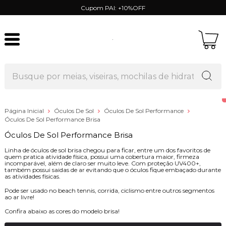
Cupom PAI: +10%OFF
Página Inicial
Óculos De Sol
Óculos De Sol Performance
Óculos De Sol Performance Brisa
Óculos De Sol Performance Brisa
Linha de óculos de sol brisa chegou para ficar, entre um dos favoritos de
quem pratica atividade física, possui uma cobertura maior, firmeza
incomparável, além de claro ser muito leve. Com proteção UV400+,
também possui saidas de ar evitando que o óculos fique embaçado durante
as atividades físicas.
Pode ser usado no beach tennis, corrida, ciclismo entre outros segmentos
ao ar livre!
Confira abaixo as cores do modelo brisa!