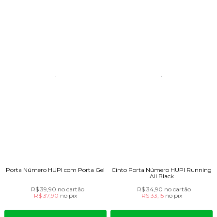
Porta Número HUPI com Porta Gel
Cinto Porta Número HUPI Running
All Black
R$ 39,90
no cartão
R$ 34,90
no cartão
R$ 37,90
no
pix
R$ 33,15
no
pix