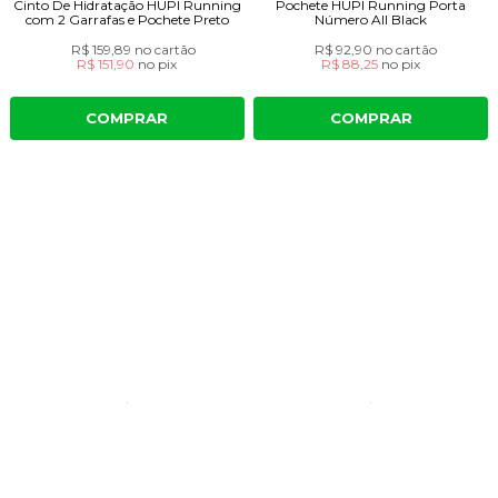
Cinto De Hidratação HUPI Running
Pochete HUPI Running Porta
com 2 Garrafas e Pochete Preto
Número All Black
R$ 159,89
no cartão
R$ 92,90
no cartão
R$ 151,90
no
pix
R$ 88,25
no
pix
COMPRAR
COMPRAR