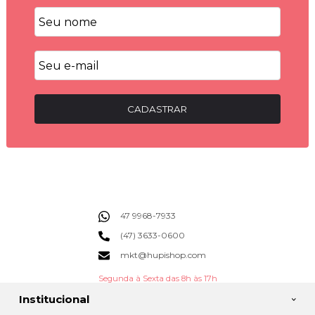
CADASTRAR
47 9968-7933
(47) 3633-0600
mkt@hupishop.com
Segunda à Sexta das 8h às 17h
Institucional