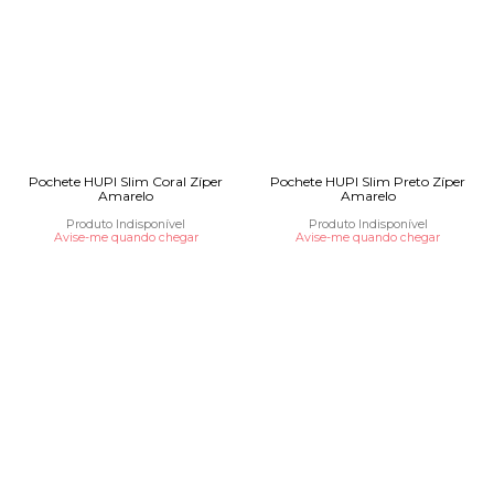
Pochete HUPI Slim Coral Zíper
Pochete HUPI Slim Preto Zíper
Amarelo
Amarelo
Produto Indisponível
Produto Indisponível
Avise-me quando chegar
Avise-me quando chegar