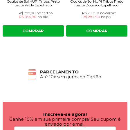
Óculos de Sol HUPI Tribus Preto
Óculos de Sol HUPI Tribus Preto
Lente Verde Espelhado
Lente Dourado Espelhado
R$ 299,90
no cartão
R$ 299,90
no cartão
R$ 284,90
no
pix
R$ 284,90
no
pix
COMPRAR
COMPRAR
PARCELAMENTO
Até 10x sem juros no Cartão
Inscreva-se agora!
Ganhe 10% em sua primeira compra! Seu cupom é
enviado por email.