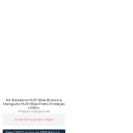
Kit Bandana HUPI Bike Branco e
Manguito HUPI Bike Preto Proteção
UV50+
Produto Indisponível
Avise-me quando chegar
Frete GRÁTIS acima de R$99,90(Sul e