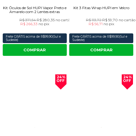
Kit Óculos de Sol HUPI Vapor Preto e
Kit 3 Fitas Wrap HUPI em Velcro
Amarelo com 2 Lentes extras
R$ 371,54
R$ 280,35
no cartão
R$ 113,72
R$ 59,70
no cartão
R$ 266,33
no
pix
R$ 56,71
no
pix
Frete GRÁTIS acima de R$99,90(Sul e
Frete GRÁTIS acima de R$99,90(Sul e
Sudeste)
Sudeste)
COMPRAR
COMPRAR
24%
24%
OFF
OFF