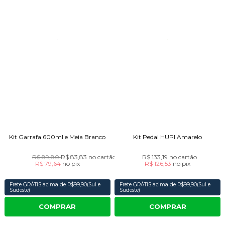
Kit Garrafa 600ml e Meia Branco
Kit Pedal HUPI Amarelo
R$ 89,80
R$ 83,83
no cartão
R$ 133,19
no cartão
R$ 79,64
no
pix
R$ 126,53
no
pix
Frete GRÁTIS acima de R$99,90(Sul e
Frete GRÁTIS acima de R$99,90(Sul e
Sudeste)
Sudeste)
COMPRAR
COMPRAR