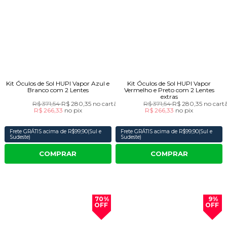
Kit Óculos de Sol HUPI Vapor Azul e
Kit Óculos de Sol HUPI Vapor
Branco com 2 Lentes
Vermelho e Preto com 2 Lentes
extras
R$ 371,54
R$ 280,35
no cartão
R$ 371,54
R$ 280,35
no cart
R$ 266,33
no
pix
R$ 266,33
no
pix
Frete GRÁTIS acima de R$99,90(Sul e
Frete GRÁTIS acima de R$99,90(Sul e
Sudeste)
Sudeste)
COMPRAR
COMPRAR
70%
9%
OFF
OFF