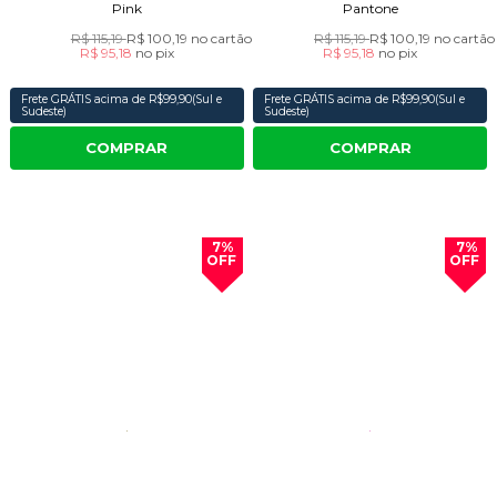
Pink
Pantone
R$ 115,19
R$ 100,19
no cartão
R$ 115,19
R$ 100,19
no cartão
R$ 95,18
no
pix
R$ 95,18
no
pix
Frete GRÁTIS acima de R$99,90(Sul e
Frete GRÁTIS acima de R$99,90(Sul e
Sudeste)
Sudeste)
COMPRAR
COMPRAR
7%
7%
OFF
OFF