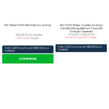
Kit Pedal HUPI Biometria Laranja
Kit HUPI Bikes Guidão Avanço
Canote Abraçadeira e Caixa de
Direção Tapered
R$ 133,19
no cartão
Produto Indisponível
Avise-me quando chegar
R$ 126,53
no
pix
Frete GRÁTIS acima de R$99,90(Sul e
Frete GRÁTIS acima de R$99,90(Sul e
Sudeste)
Sudeste)
COMPRAR