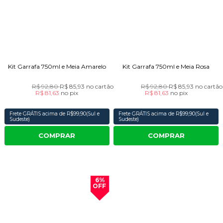
Kit Garrafa 750ml e Meia Amarelo
Kit Garrafa 750ml e Meia Rosa
R$ 92,80
R$ 85,93
no cartão
R$ 92,80
R$ 85,93
no cartão
R$ 81,63
no
pix
R$ 81,63
no
pix
Frete GRÁTIS acima de R$99,90(Sul e
Frete GRÁTIS acima de R$99,90(Sul e
Sudeste)
Sudeste)
COMPRAR
COMPRAR
6%
OFF