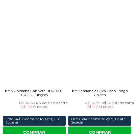
Kit 3 Unidades Canivete HUPI MT-
Kit Bandana e Luva Dedo Longo
002 12 Funções
Golden
R$ 515,68
R$ 149,67
no cartão
R$ 165,79
R$ 149,80
no cart
R$ 142,19
no
pix
R$ 142,31
no
pix
Frete GRÁTIS acima de R$99,90(Sul e
Frete GRÁTIS acima de R$99,90(Sul e
Sudeste)
Sudeste)
COMPRAR
COMPRAR