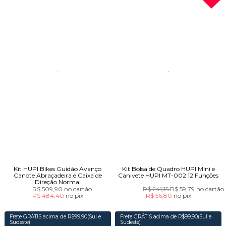
Kit HUPI Bikes Guidão Avanço
Kit Bolsa de Quadro HUPI Mini e
Canote Abraçadeira e Caixa de
Canivete HUPI MT-002 12 Funções
Direção Normal
R$ 509,90
no cartão
R$ 241,15
R$ 59,79
no cartão
R$ 484,40
no
pix
R$ 56,80
no
pix
Frete GRÁTIS acima de R$99,90(Sul e
Frete GRÁTIS acima de R$99,90(Sul e
Sudeste)
Sudeste)