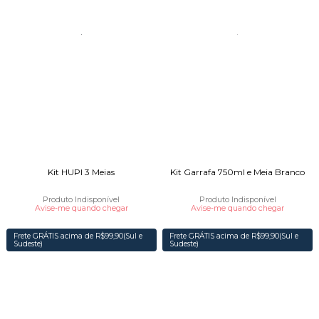
Kit HUPI 3 Meias
Kit Garrafa 750ml e Meia Branco
Produto Indisponível
Produto Indisponível
Avise-me quando chegar
Avise-me quando chegar
Frete GRÁTIS acima de R$99,90(Sul e
Frete GRÁTIS acima de R$99,90(Sul e
Sudeste)
Sudeste)