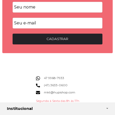
CADASTRAR
47 9968-7933
(47) 3633-0600
mkt@hupishop.com
Segunda à Sexta das 8h às 17h
Institucional