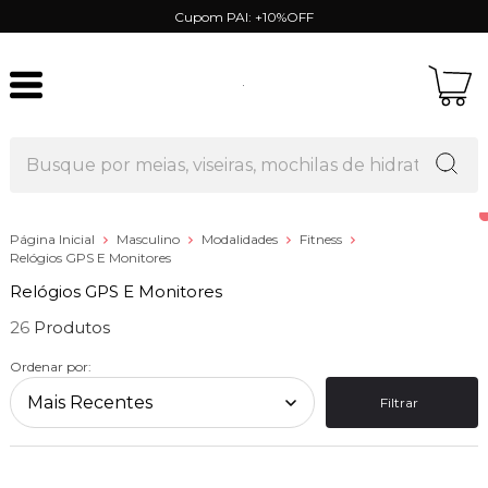
Cupom PAI: +10%OFF
Página Inicial
Masculino
Modalidades
Fitness
Relógios GPS E Monitores
Relógios GPS E Monitores
26
Ordenar por:
Filtrar