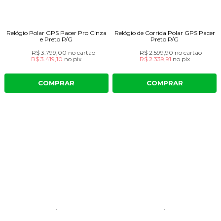
Relógio Polar GPS Pacer Pro Cinza
Relógio de Corrida Polar GPS Pacer
e Preto P/G
Preto P/G
R$ 3.799,00
no cartão
R$ 2.599,90
no cartão
R$ 3.419,10
no
pix
R$ 2.339,91
no
pix
COMPRAR
COMPRAR