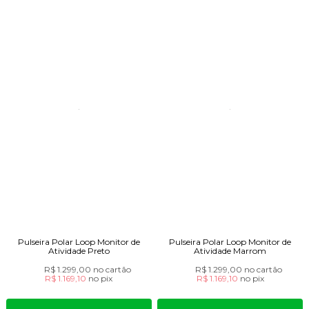
Pulseira Polar Loop Monitor de
Pulseira Polar Loop Monitor de
Atividade Preto
Atividade Marrom
R$ 1.299,00
no cartão
R$ 1.299,00
no cartão
R$ 1.169,10
no
pix
R$ 1.169,10
no
pix