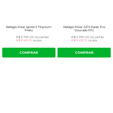
Relógio Polar Ignite 3 Titanium
Relógio Polar GPS Pacer Pro
Preto
Dourado P/G
R$ 3.799,00
no cartão
R$ 3.799,00
no cartão
R$ 3.419,10
no
pix
R$ 3.419,10
no
pix
COMPRAR
COMPRAR