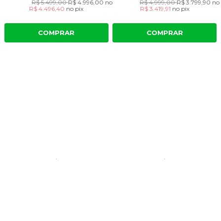
R$ 5.499,00
R$ 4.996,00
no cartão
R$ 4.999,00
R$ 3.799,90
no
R$ 4.496,40
no
pix
R$ 3.419,91
no
pix
COMPRAR
COMPRAR