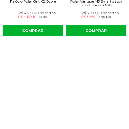
Relógio Polar Grit X2 Cobre
Polar Vantage M3 Smartwatch
Esportivo com GPS
R$ 4.599,00
no cartão
R$ 3.999,00
no cartão
R$ 4.139,10
no
pix
R$ 3.599,10
no
pix
COMPRAR
COMPRAR