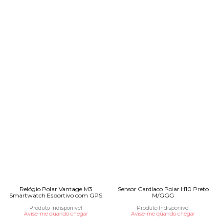
Relógio Polar Vantage M3
Sensor Cardíaco Polar H10 Preto
Smartwatch Esportivo com GPS
M/GGG
Produto Indisponível
Produto Indisponível
Avise-me quando chegar
Avise-me quando chegar