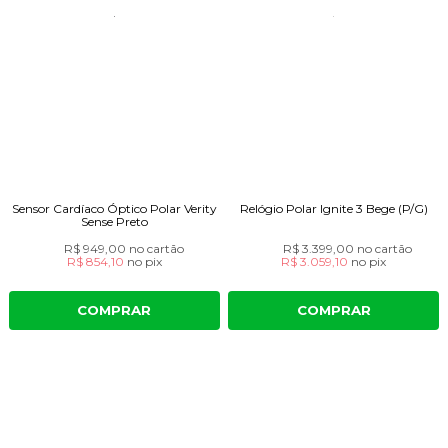
Sensor Cardíaco Óptico Polar Verity
Relógio Polar Ignite 3 Bege (P/G)
Sense Preto
R$ 949,00
no cartão
R$ 3.399,00
no cartão
R$ 854,10
no
pix
R$ 3.059,10
no
pix
COMPRAR
COMPRAR