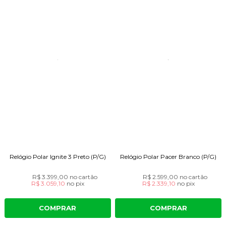
Relógio Polar Ignite 3 Preto (P/G)
Relógio Polar Pacer Branco (P/G)
R$ 3.399,00
no cartão
R$ 2.599,00
no cartão
R$ 3.059,10
no
pix
R$ 2.339,10
no
pix
COMPRAR
COMPRAR