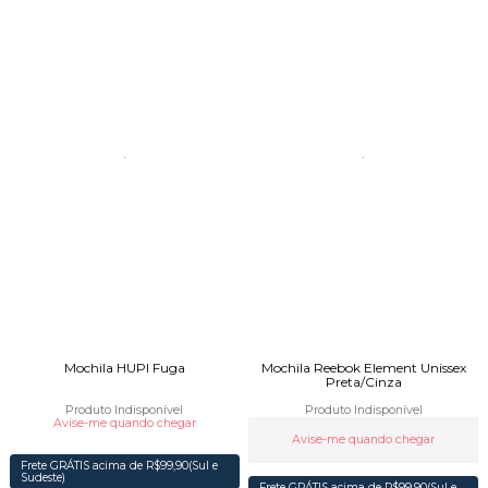
Mochila HUPI Fuga
Mochila Reebok Element Unissex
Preta/Cinza
Produto Indisponível
Produto Indisponível
Avise-me quando chegar
Avise-me quando chegar
Frete GRÁTIS acima de R$99,90(Sul e
Sudeste)
Frete GRÁTIS acima de R$99,90(Sul e