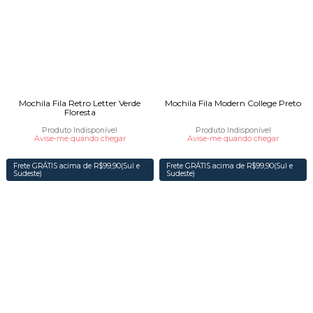
Mochila Fila Retro Letter Verde
Mochila Fila Modern College Preto
Floresta
Produto Indisponível
Produto Indisponível
Avise-me quando chegar
Avise-me quando chegar
Frete GRÁTIS acima de R$99,90(Sul e
Frete GRÁTIS acima de R$99,90(Sul e
Sudeste)
Sudeste)