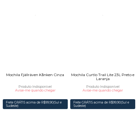
Mochila Fjällräven Kånken Cinza
Mochila Curtlo Trail Lite 23L Preto e
Laranja
Produto Indisponível
Produto Indisponível
Avise-me quando chegar
Avise-me quando chegar
Frete GRÁTIS acima de R$99,90(Sul e
Frete GRÁTIS acima de R$99,90(Sul e
Sudeste)
Sudeste)