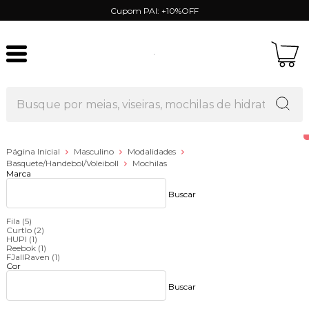
Cupom PAI: +10%OFF
Página Inicial
Masculino
Modalidades
Basquete/Handebol/Voleiboll
Mochilas
Marca
Buscar
Fila
(5)
Curtlo
(2)
HUPI
(1)
Reebok
(1)
FJallRaven
(1)
Cor
Buscar