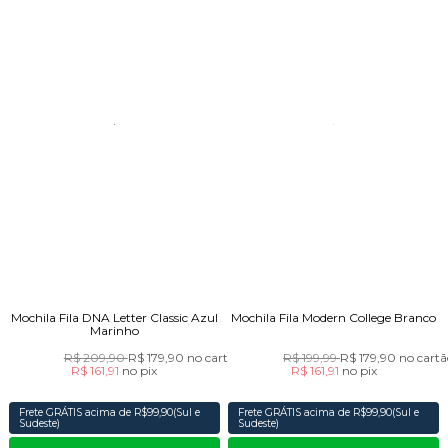
Mochila Fila DNA Letter Classic Azul
Mochila Fila Modern College Branco
Marinho
R$ 209,90
R$ 179,90
no cartão
R$ 199,99
R$ 179,90
no cartã
R$ 161,91
no
pix
R$ 161,91
no
pix
Frete GRÁTIS acima de R$99,90(Sul e
Frete GRÁTIS acima de R$99,90(Sul e
Sudeste)
Sudeste)