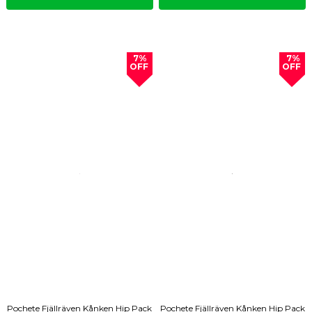
7%
7%
OFF
OFF
Pochete Fjällräven Kånken Hip Pack
Pochete Fjällräven Kånken Hip Pack