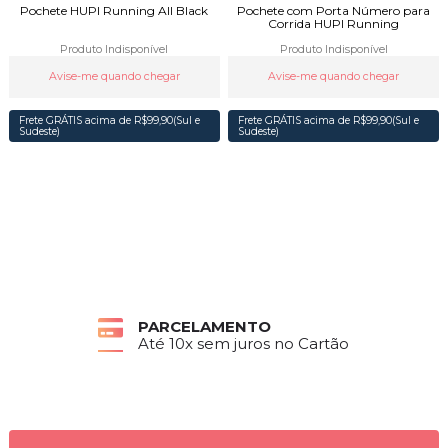
Pochete HUPI Running All Black
Pochete com Porta Número para
Corrida HUPI Running
Produto Indisponível
Produto Indisponível
Avise-me quando chegar
Avise-me quando chegar
Frete GRÁTIS acima de R$99,90(Sul e
Frete GRÁTIS acima de R$99,90(Sul e
Sudeste)
Sudeste)
PARCELAMENTO
Até 10x sem juros no Cartão