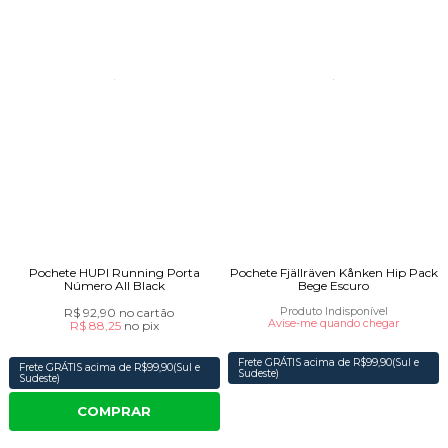
Pochete HUPI Running Porta
Pochete Fjällräven Kånken Hip Pack
Número All Black
Bege Escuro
R$ 92,90
no cartão
Produto Indisponível
Avise-me quando chegar
R$ 88,25
no
pix
Frete GRÁTIS acima de R$99,90(Sul e
Frete GRÁTIS acima de R$99,90(Sul e
Sudeste)
Sudeste)
COMPRAR