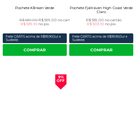
Pochete Kånken Verde
Pochete Fjällräven High Coast Verde
Claro
R$ 659,00
R$ 599,00
no cartão
R$ 559,00
no cartão
R$ 539,10
no
pix
R$ 503,10
no
pix
Frete GRÁTIS acima de R$99,90(Sul e
Frete GRÁTIS acima de R$99,90(Sul e
Sudeste)
Sudeste)
COMPRAR
COMPRAR
9%
OFF