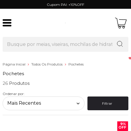
Cupom PAI: +10%OFF
Página Inicial
Todos Os Produtos
Pochetes
Pochetes
26
Ordenar por:
Filtrar
9%
OFF