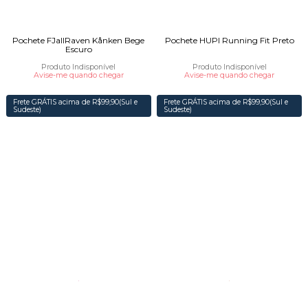
Pochete FJallRaven Kånken Bege
Pochete HUPI Running Fit Preto
Escuro
Produto Indisponível
Produto Indisponível
Avise-me quando chegar
Avise-me quando chegar
Frete GRÁTIS acima de R$99,90(Sul e
Frete GRÁTIS acima de R$99,90(Sul e
Sudeste)
Sudeste)