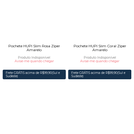
Pochete HUPI Slim Rosa Zíper
Pochete HUPI Slim Coral Zíper
Amarelo
Amarelo
Produto Indisponível
Produto Indisponível
Avise-me quando chegar
Avise-me quando chegar
Frete GRÁTIS acima de R$99,90(Sul e
Frete GRÁTIS acima de R$99,90(Sul e
Sudeste)
Sudeste)