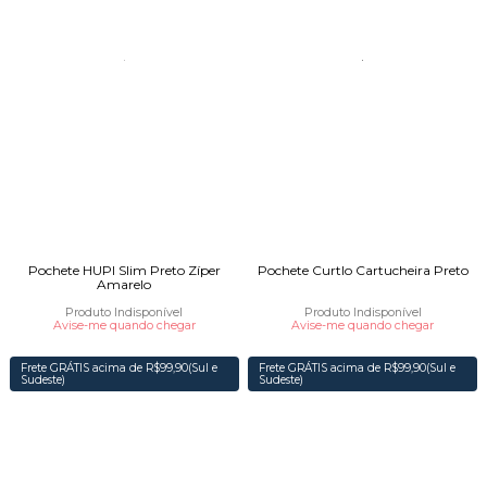
Pochete HUPI Slim Preto Zíper
Pochete Curtlo Cartucheira Preto
Amarelo
Produto Indisponível
Produto Indisponível
Avise-me quando chegar
Avise-me quando chegar
Frete GRÁTIS acima de R$99,90(Sul e
Frete GRÁTIS acima de R$99,90(Sul e
Sudeste)
Sudeste)