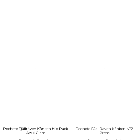
Pochete Fjällräven Kånken Hip Pack
Pochete FJallRaven Kånken Nº2
Azul Claro
Preto