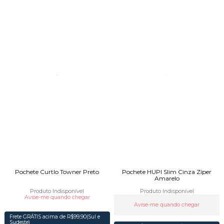
Pochete Curtlo Towner Preto
Pochete HUPI Slim Cinza Zíper
Amarelo
Produto Indisponível
Produto Indisponível
Avise-me quando chegar
Avise-me quando chegar
Frete GRÁTIS acima de R$99,90(Sul e
Sudeste)