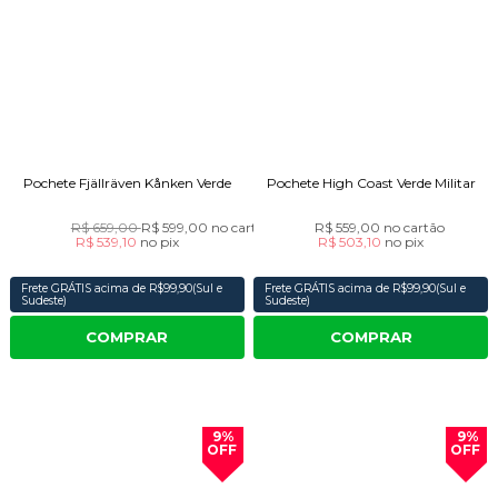
Pochete Fjällräven Kånken Verde
Pochete High Coast Verde Militar
R$ 659,00
R$ 599,00
no cartão
R$ 559,00
no cartão
R$ 539,10
no
pix
R$ 503,10
no
pix
Frete GRÁTIS acima de R$99,90(Sul e
Frete GRÁTIS acima de R$99,90(Sul e
Sudeste)
Sudeste)
COMPRAR
COMPRAR
9%
9%
OFF
OFF