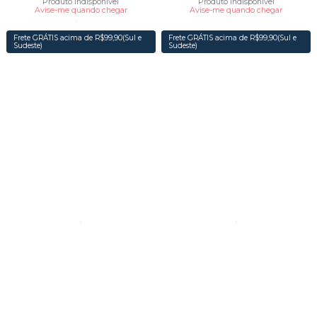
Produto Indisponível
Produto Indisponível
Avise-me quando chegar
Avise-me quando chegar
Frete GRÁTIS acima de R$99,90(Sul e
Frete GRÁTIS acima de R$99,90(Sul e
Sudeste)
Sudeste)