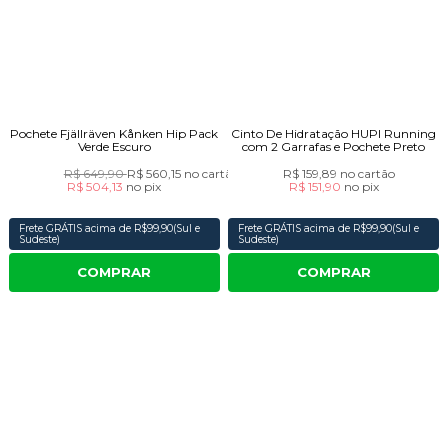
Pochete Fjällräven Kånken Hip Pack
Cinto De Hidratação HUPI Running
Verde Escuro
com 2 Garrafas e Pochete Preto
R$ 649,90
R$ 560,15
no cartão
R$ 159,89
no cartão
R$ 504,13
no
pix
R$ 151,90
no
pix
Frete GRÁTIS acima de R$99,90(Sul e
Frete GRÁTIS acima de R$99,90(Sul e
Sudeste)
Sudeste)
COMPRAR
COMPRAR