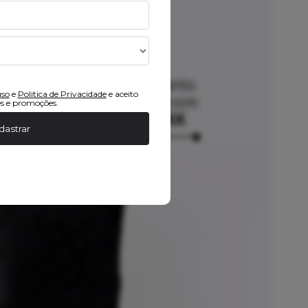
uso
e
Politica de Privacidade
e aceito
s e promoções.
dastrar