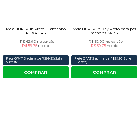
Meia HUPI Run Preto - Tamanho
Meia HUPI Run Day Preto para pés
Plus 42-46
menores 34-38
R$ 62,90
no cartão
R$ 62,90
no cartão
R$ 59,75
no
pix
R$ 59,75
no
pix
Frete GRÁTIS acima de R$99,90(Sul e
Frete GRÁTIS acima de R$99,90(Sul e
Sudeste)
Sudeste)
COMPRAR
COMPRAR