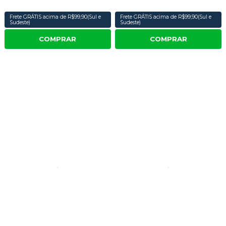
Frete GRÁTIS acima de R$99,90(Sul e
Frete GRÁTIS acima de R$99,90(Sul e
Sudeste)
Sudeste)
COMPRAR
COMPRAR