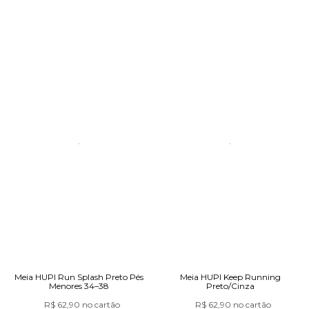
Meia HUPI Run Splash Preto Pés
Meia HUPI Keep Running
Menores 34–38
Preto/Cinza
R$ 62,90
no cartão
R$ 62,90
no cartão