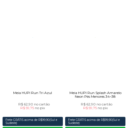
Meia HUPI Run Tri Azul
Meia HUPI Run Splash Amarelo
Neon Pés Menores 34–38
R$ 62,90
no cartão
R$ 62,90
no cartão
R$ 59,75
no
pix
R$ 59,75
no
pix
Frete GRÁTIS acima de R$99,90(Sul e
Frete GRÁTIS acima de R$99,90(Sul e
Sudeste)
Sudeste)