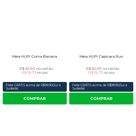
Meia HUPI Coma Banana
Meia HUPI Capivara Run
R$ 62,90
no cartão
R$ 62,90
no cartão
R$ 59,75
no
pix
R$ 59,75
no
pix
Frete GRÁTIS acima de R$99,90(Sul e
Frete GRÁTIS acima de R$99,90(Sul e
Sudeste)
Sudeste)
COMPRAR
COMPRAR