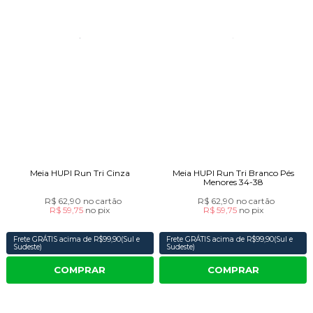
Meia HUPI Run Tri Cinza
Meia HUPI Run Tri Branco Pés
Menores 34-38
R$ 62,90
no cartão
R$ 62,90
no cartão
R$ 59,75
no
pix
R$ 59,75
no
pix
Frete GRÁTIS acima de R$99,90(Sul e
Frete GRÁTIS acima de R$99,90(Sul e
Sudeste)
Sudeste)
COMPRAR
COMPRAR