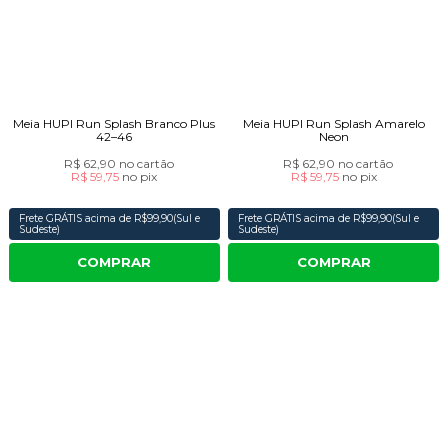
Meia HUPI Run Splash Branco Plus
Meia HUPI Run Splash Amarelo
42–46
Neon
R$ 62,90
no cartão
R$ 62,90
no cartão
R$ 59,75
no
pix
R$ 59,75
no
pix
Frete GRÁTIS acima de R$99,90(Sul e
Frete GRÁTIS acima de R$99,90(Sul e
Sudeste)
Sudeste)
COMPRAR
COMPRAR