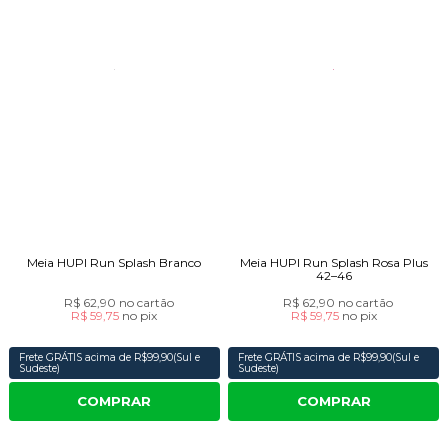
Meia HUPI Run Splash Branco
Meia HUPI Run Splash Rosa Plus
42–46
R$ 62,90
no cartão
R$ 62,90
no cartão
R$ 59,75
no
pix
R$ 59,75
no
pix
Frete GRÁTIS acima de R$99,90(Sul e
Frete GRÁTIS acima de R$99,90(Sul e
Sudeste)
Sudeste)
COMPRAR
COMPRAR