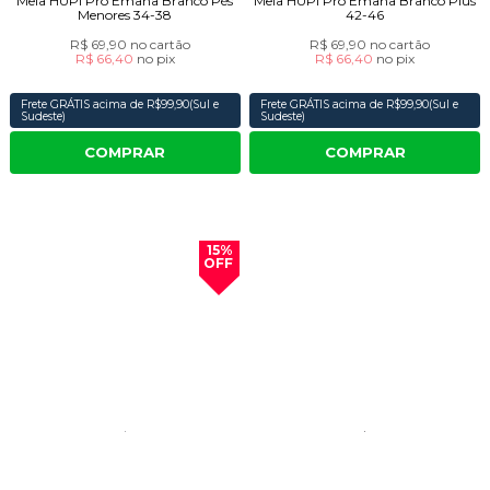
Meia HUPI Pró Emana Branco Pés
Meia HUPI Pró Emana Branco Plus
Menores 34-38
42-46
R$ 69,90
no cartão
R$ 69,90
no cartão
R$ 66,40
no
pix
R$ 66,40
no
pix
Frete GRÁTIS acima de R$99,90(Sul e
Frete GRÁTIS acima de R$99,90(Sul e
Sudeste)
Sudeste)
COMPRAR
COMPRAR
15%
OFF