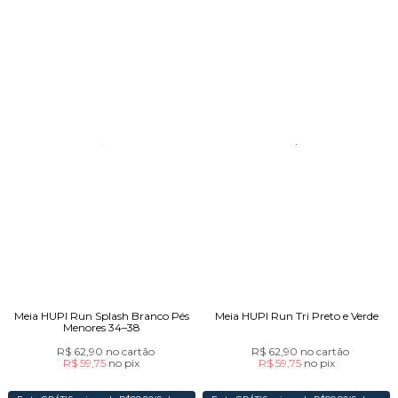
Meia HUPI Run Splash Branco Pés
Meia HUPI Run Tri Preto e Verde
Menores 34–38
R$ 62,90
no cartão
R$ 62,90
no cartão
R$ 59,75
no
pix
R$ 59,75
no
pix