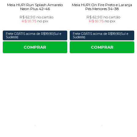
Meia HUPI Run Splash Amarelo
Meia HUPI On Fire Preto e Laranja
Neon Plus 42–46
Pés Menores 34–38
R$ 62,90
no cartão
R$ 62,90
no cartão
R$ 59,75
no
pix
R$ 59,75
no
pix
Frete GRÁTIS acima de R$99,90(Sul e
Frete GRÁTIS acima de R$99,90(Sul e
Sudeste)
Sudeste)
COMPRAR
COMPRAR