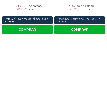
R$ 62,90
no cartão
R$ 62,90
no cartão
R$ 59,75
no
pix
R$ 59,75
no
pix
Frete GRÁTIS acima de R$99,90(Sul e
Frete GRÁTIS acima de R$99,90(Sul e
Sudeste)
Sudeste)
COMPRAR
COMPRAR