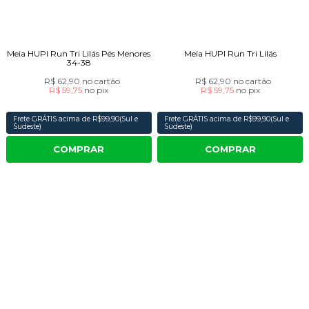
Meia HUPI Run Tri Lilás Pés Menores
Meia HUPI Run Tri Lilás
34-38
R$ 62,90
no cartão
R$ 62,90
no cartão
R$ 59,75
no
pix
R$ 59,75
no
pix
Frete GRÁTIS acima de R$99,90(Sul e
Frete GRÁTIS acima de R$99,90(Sul e
Sudeste)
Sudeste)
COMPRAR
COMPRAR