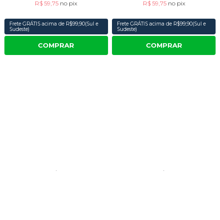
R$ 59,75
no
pix
R$ 59,75
no
pix
Frete GRÁTIS acima de R$99,90(Sul e
Frete GRÁTIS acima de R$99,90(Sul e
Sudeste)
Sudeste)
COMPRAR
COMPRAR