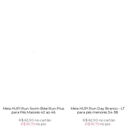
Meia HUPI Run Swim Bike Run Plus
Meia HUPI Run Day Branco - LT
para Pés Maiores 42 ao 46
para pés menores 34-38
R$ 62,90
no cartão
R$ 62,90
no cartão
R$ 59,75
no
pix
R$ 59,75
no
pix