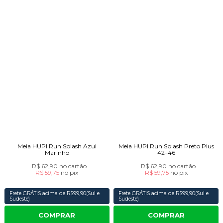
Meia HUPI Run Splash Azul
Meia HUPI Run Splash Preto Plus
Marinho
42–46
R$ 62,90
no cartão
R$ 62,90
no cartão
R$ 59,75
no
pix
R$ 59,75
no
pix
Frete GRÁTIS acima de R$99,90(Sul e
Frete GRÁTIS acima de R$99,90(Sul e
Sudeste)
Sudeste)
COMPRAR
COMPRAR