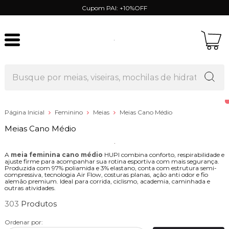
Cupom PAI: +10%OFF
Página Inicial
Feminino
Meias
Meias Cano Médio
Meias Cano Médio
A
meia feminina cano médio
HUPI combina conforto, respirabilidade e
ajuste firme para acompanhar sua rotina esportiva com mais segurança.
Produzida com 97% poliamida e 3% elastano, conta com estrutura semi-
compressiva, tecnologia Air Flow, costuras planas, ação anti odor e fio
alemão premium. Ideal para corrida, ciclismo, academia, caminhada e
outras atividades.
303
Ordenar por: