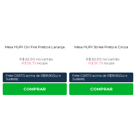
Meia HUPI On Fire Preto e Laranja
Meia HUPI Strike Preto e Cinza
R$ 62,90
no cartão
R$ 62,90
no cartão
R$ 59,75
no
pix
R$ 59,75
no
pix
Frete GRÁTIS acima de R$99,90(Sul e
Frete GRÁTIS acima de R$99,90(Sul e
Sudeste)
Sudeste)
COMPRAR
COMPRAR