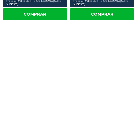
Frete GRÁTIS acima de R$99,90(Sul e
Frete GRÁTIS acima de R$99,90(Sul e
Sudeste)
Sudeste)
COMPRAR
COMPRAR