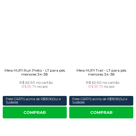
Meia HUPI Run Preto - LT para pés
Meia HUPI Trail - LT para pés
menores 34-38
menores 34-38
R$ 62,90
no cartão
R$ 62,90
no cartão
R$ 59,75
no
pix
R$ 59,75
no
pix
Frete GRÁTIS acima de R$99,90(Sul e
Frete GRÁTIS acima de R$99,90(Sul e
Sudeste)
Sudeste)
COMPRAR
COMPRAR