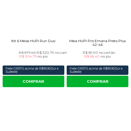
Kit 6 Meias HUPI Run Duo
Meia HUPI Pró Emana Preto Plus
42-46
R$ 377,40
R$ 320,79
no cartão
R$ 69,90
no cartão
R$ 304,75
no
pix
R$ 66,40
no
pix
Frete GRÁTIS acima de R$99,90(Sul e
Frete GRÁTIS acima de R$99,90(Sul e
Sudeste)
Sudeste)
COMPRAR
COMPRAR