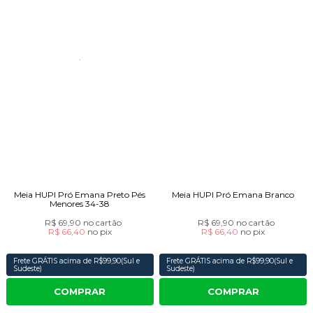
Meia HUPI Pró Emana Preto Pés
Meia HUPI Pró Emana Branco
Menores 34-38
R$ 69,90
no cartão
R$ 69,90
no cartão
R$ 66,40
no
pix
R$ 66,40
no
pix
Frete GRÁTIS acima de R$99,90(Sul e
Frete GRÁTIS acima de R$99,90(Sul e
Sudeste)
Sudeste)
COMPRAR
COMPRAR