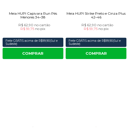
Meia HUPI Capivara Run Pés
Meia HUPI Strike Preto e Cinza Plus
Menores 34–38
42–46
R$ 62,90
no cartão
R$ 62,90
no cartão
R$ 59,75
no
pix
R$ 59,75
no
pix
Frete GRÁTIS acima de R$99,90(Sul e
Frete GRÁTIS acima de R$99,90(Sul e
Sudeste)
Sudeste)
COMPRAR
COMPRAR