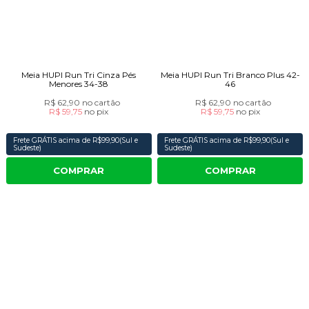
Meia HUPI Run Tri Cinza Pés
Meia HUPI Run Tri Branco Plus 42-
Menores 34-38
46
R$ 62,90
no cartão
R$ 62,90
no cartão
R$ 59,75
no
pix
R$ 59,75
no
pix
Frete GRÁTIS acima de R$99,90(Sul e
Frete GRÁTIS acima de R$99,90(Sul e
Sudeste)
Sudeste)
COMPRAR
COMPRAR