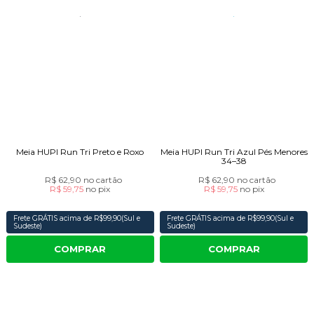
Meia HUPI Run Tri Preto e Roxo
Meia HUPI Run Tri Azul Pés Menores
34–38
R$ 62,90
no cartão
R$ 62,90
no cartão
R$ 59,75
no
pix
R$ 59,75
no
pix
Frete GRÁTIS acima de R$99,90(Sul e
Frete GRÁTIS acima de R$99,90(Sul e
Sudeste)
Sudeste)
COMPRAR
COMPRAR