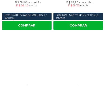
R$ 69,90
no cartão
R$ 62,90
no cartão
R$ 66,40
no
pix
R$ 59,75
no
pix
Frete GRÁTIS acima de R$99,90(Sul e
Frete GRÁTIS acima de R$99,90(Sul e
Sudeste)
Sudeste)
COMPRAR
COMPRAR