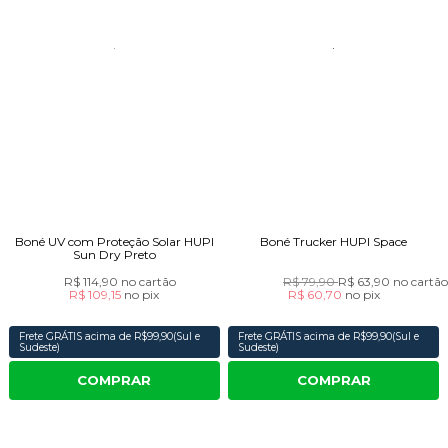
Boné UV com Proteção Solar HUPI
Boné Trucker HUPI Space
Sun Dry Preto
R$ 114,90
no cartão
R$ 79,90
R$ 63,90
no cartã
R$ 109,15
no
pix
R$ 60,70
no
pix
Frete GRÁTIS acima de R$99,90(Sul e
Frete GRÁTIS acima de R$99,90(Sul e
Sudeste)
Sudeste)
COMPRAR
COMPRAR