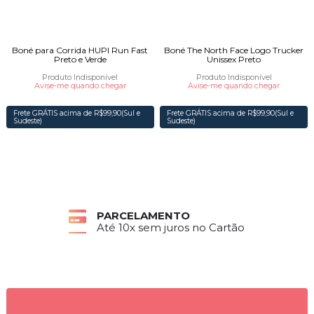
Boné para Corrida HUPI Run Fast
Boné The North Face Logo Trucker
Preto e Verde
Unissex Preto
Produto Indisponível
Produto Indisponível
Avise-me quando chegar
Avise-me quando chegar
Frete GRÁTIS acima de R$99,90(Sul e
Frete GRÁTIS acima de R$99,90(Sul e
Sudeste)
Sudeste)
PARCELAMENTO
Até 10x sem juros no Cartão