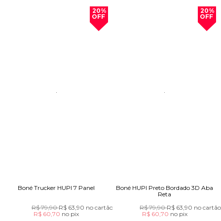
20%
20%
OFF
OFF
Boné Trucker HUPI 7 Panel
Boné HUPI Preto Bordado 3D Aba
Reta
R$ 79,90
R$ 63,90
no cartão
R$ 79,90
R$ 63,90
no cartã
R$ 60,70
no
pix
R$ 60,70
no
pix