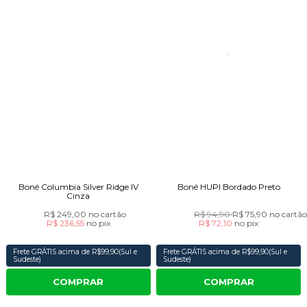
Boné Columbia Silver Ridge IV
Boné HUPI Bordado Preto
Cinza
R$ 249,00
no cartão
R$ 94,90
R$ 75,90
no cartã
R$ 236,55
no
pix
R$ 72,10
no
pix
Frete GRÁTIS acima de R$99,90(Sul e
Frete GRÁTIS acima de R$99,90(Sul e
Sudeste)
Sudeste)
COMPRAR
COMPRAR