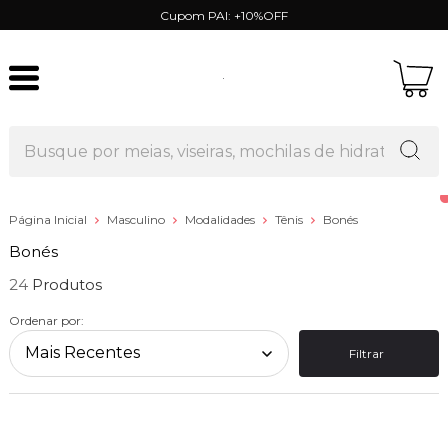
Cupom PAI: +10%OFF
Página Inicial
Masculino
Modalidades
Tênis
Bonés
Bonés
24
Ordenar por:
Filtrar