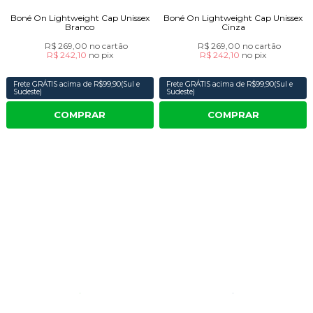
Boné On Lightweight Cap Unissex
Boné On Lightweight Cap Unissex
Branco
Cinza
R$ 269,00
no cartão
R$ 269,00
no cartão
R$ 242,10
no
pix
R$ 242,10
no
pix
Frete GRÁTIS acima de R$99,90(Sul e
Frete GRÁTIS acima de R$99,90(Sul e
Sudeste)
Sudeste)
COMPRAR
COMPRAR