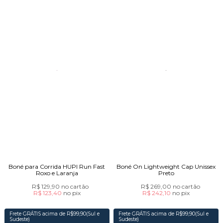
Boné para Corrida HUPI Run Fast
Boné On Lightweight Cap Unissex
Roxo e Laranja
Preto
R$ 129,90
no cartão
R$ 269,00
no cartão
R$ 123,40
no
pix
R$ 242,10
no
pix
Frete GRÁTIS acima de R$99,90(Sul e
Frete GRÁTIS acima de R$99,90(Sul e
Sudeste)
Sudeste)