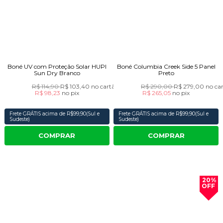
Boné UV com Proteção Solar HUPI
Boné Columbia Creek Side 5 Panel
Sun Dry Branco
Preto
R$ 114,90
R$ 103,40
no cartão
R$ 290,00
R$ 279,00
no ca
R$ 98,23
no
pix
R$ 265,05
no
pix
Frete GRÁTIS acima de R$99,90(Sul e
Frete GRÁTIS acima de R$99,90(Sul e
Sudeste)
Sudeste)
COMPRAR
COMPRAR
20%
OFF