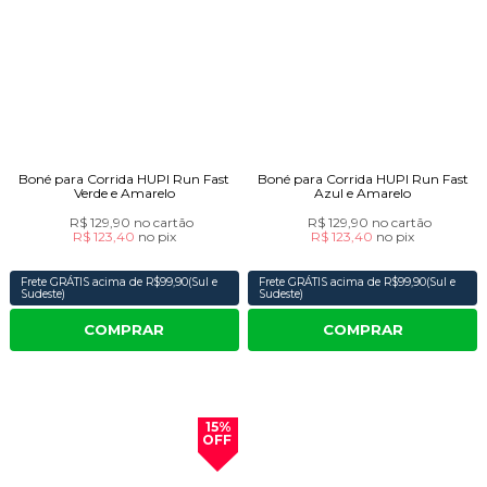
Boné para Corrida HUPI Run Fast
Boné para Corrida HUPI Run Fast
Verde e Amarelo
Azul e Amarelo
R$ 129,90
no cartão
R$ 129,90
no cartão
R$ 123,40
no
pix
R$ 123,40
no
pix
Frete GRÁTIS acima de R$99,90(Sul e
Frete GRÁTIS acima de R$99,90(Sul e
Sudeste)
Sudeste)
COMPRAR
COMPRAR
15%
OFF