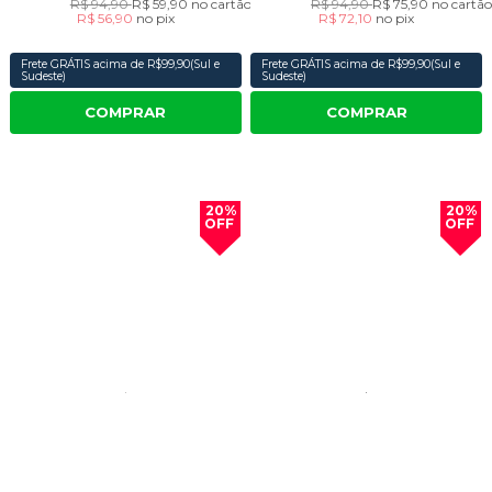
R$ 94,90
R$ 59,90
no cartão
R$ 94,90
R$ 75,90
no cartã
R$ 56,90
no
pix
R$ 72,10
no
pix
Frete GRÁTIS acima de R$99,90(Sul e
Frete GRÁTIS acima de R$99,90(Sul e
Sudeste)
Sudeste)
COMPRAR
COMPRAR
20%
20%
OFF
OFF