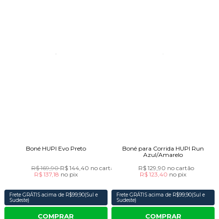
Boné HUPI Evo Preto
Boné para Corrida HUPI Run
Azul/Amarelo
R$ 169,90
R$ 144,40
no cartão
R$ 129,90
no cartão
R$ 137,18
no
pix
R$ 123,40
no
pix
Frete GRÁTIS acima de R$99,90(Sul e
Frete GRÁTIS acima de R$99,90(Sul e
Sudeste)
Sudeste)
COMPRAR
COMPRAR