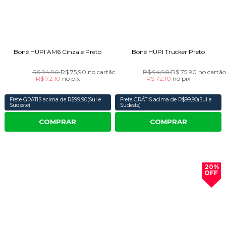
Boné HUPI AM6 Cinza e Preto
Boné HUPI Trucker Preto
R$ 94,90
R$ 75,90
no cartão
R$ 94,90
R$ 75,90
no cartã
R$ 72,10
no
pix
R$ 72,10
no
pix
Frete GRÁTIS acima de R$99,90(Sul e
Frete GRÁTIS acima de R$99,90(Sul e
Sudeste)
Sudeste)
COMPRAR
COMPRAR
20%
OFF