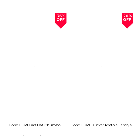
36%
20%
OFF
OFF
Boné HUPI Dad Hat Chumbo
Boné HUPI Trucker Preto e Laranja