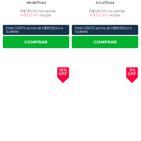
Verde/Rosa
Azul/Rosa
R$ 129,90
no cartão
R$ 129,90
no cartão
R$ 123,40
no
pix
R$ 123,40
no
pix
Frete GRÁTIS acima de R$99,90(Sul e
Frete GRÁTIS acima de R$99,90(Sul e
Sudeste)
Sudeste)
COMPRAR
COMPRAR
10%
3%
OFF
OFF