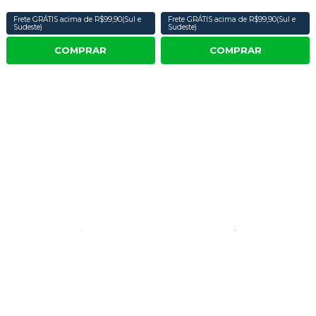
Frete GRÁTIS acima de R$99,90(Sul e
Frete GRÁTIS acima de R$99,90(Sul e
Sudeste)
Sudeste)
COMPRAR
COMPRAR