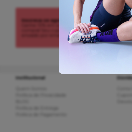
Inscreva-se agora!
Ganhe 10% em sua primeira
compra! Seu cupom é
enviado por email.
Institucional
Dúvid
Quem Somos
Como 
Política de Privacidade
Cupom
BLOG
Devolu
Política de Entrega
Politica de Pagamento