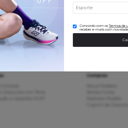
Concordo com os
Termos de 
receber e-mails com novidade
Ca
as
Compras
Comprar
Meus Pedidos
 Desconto em Tênis
Minha Conta
ção e Garantia HUPI
Rastrear Pedido
Cupom de Descon