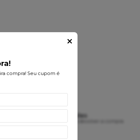
Popup
ra!
ira compra! Seu cupom é
DEVOLUÇÕES
rtão
7 dias para devolver a compra