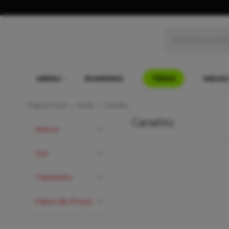
MENU
RUNNING
TÊNIS
MEIAS
Página Inicial
Meias
Canelito
Canelito
Marca
Cor
Tamanho
Faixa de Preço