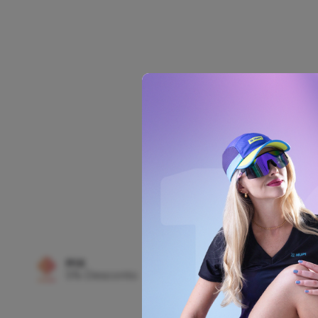
COMPRAR
Canelito HUPI Emana 
R$ 69,90
no cartão
R$ 66,40
no
pix
PIX
FRETE GRÁTIS
5% Desconto
Confira o Reg