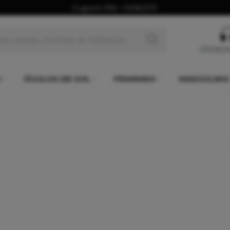
Cupom PAI: +10%OFF
ATEND
ÓCULOS DE SOL
FEMININO
MASCULINO