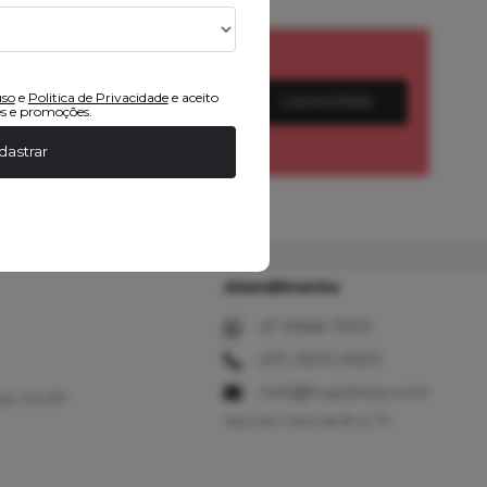
uso
e
Politica de Privacidade
e aceito
CADASTRAR
s e promoções.
dastrar
Atendimento
47 9968-7933
(47) 3633-0600
mkt@hupishop.com
to HUPI
Segunda à Sexta das 8h às 17h