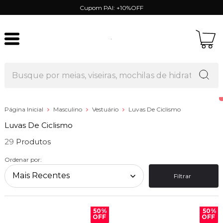
Cupom PAI: +10%OFF
Página Inicial
Masculino
Vestuário
Luvas De Ciclismo
Luvas De Ciclismo
29
Ordenar por:
Filtrar
50%
50%
OFF
OFF