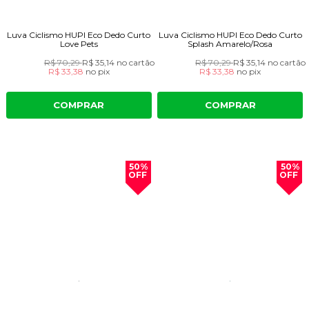
Luva Ciclismo HUPI Eco Dedo Curto
Luva Ciclismo HUPI Eco Dedo Curto
Love Pets
Splash Amarelo/Rosa
R$ 70,29
R$ 35,14
no cartão
R$ 70,29
R$ 35,14
no cartão
R$ 33,38
no
pix
R$ 33,38
no
pix
COMPRAR
COMPRAR
50%
50%
OFF
OFF