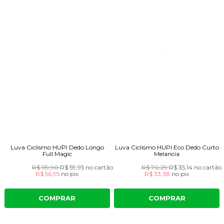
Luva Ciclismo HUPI Dedo Longo
Luva Ciclismo HUPI Eco Dedo Curto
Full Magic
Melancia
R$ 119,90
R$ 59,95
no cartão
R$ 70,29
R$ 35,14
no cartão
R$ 56,95
no
pix
R$ 33,38
no
pix
COMPRAR
COMPRAR