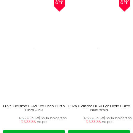
OFF
OFF
Luva Ciclismo HUPI Eco Dedo Curto
Luva Ciclismo HUPI Eco Dedo Curto
Lines Pink
Bike Brain
R$ 70,29
R$ 35,14
no cartão
R$ 70,29
R$ 35,14
no cartão
R$ 33,38
no
pix
R$ 33,38
no
pix