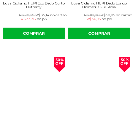
Luva Ciclismo HUPI Eco Dedo Curto
Luva Ciclismo HUPI Dedo Longo
Butterfly
Biometria Full Rosa
R$ 70,29
R$ 35,14
no cartão
R$ 119,90
R$ 59,95
no cartão
R$ 33,38
no
pix
R$ 56,95
no
pix
COMPRAR
COMPRAR
50%
50%
OFF
OFF