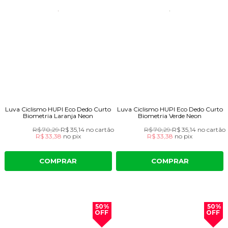
Luva Ciclismo HUPI Eco Dedo Curto
Luva Ciclismo HUPI Eco Dedo Curto
Biometria Laranja Neon
Biometria Verde Neon
R$ 70,29
R$ 35,14
no cartão
R$ 70,29
R$ 35,14
no cartão
R$ 33,38
no
pix
R$ 33,38
no
pix
COMPRAR
COMPRAR
50%
50%
OFF
OFF