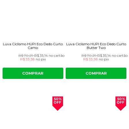
Luva Ciclismo HUPI Eco Dedo Curto
Luva Ciclismo HUPI Eco Dedo Curto
Camo
Butter Two
R$ 70,29
R$ 35,14
no cartão
R$ 70,29
R$ 35,14
no cartão
R$ 33,38
no
pix
R$ 33,38
no
pix
COMPRAR
COMPRAR
50%
50%
OFF
OFF