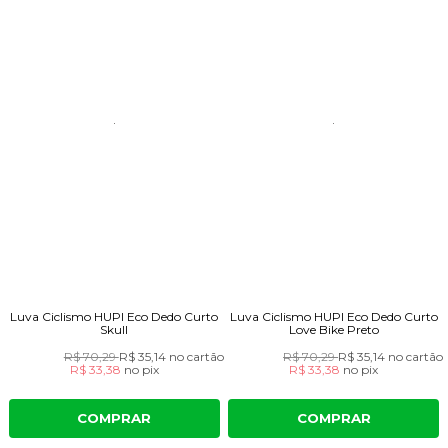
Luva Ciclismo HUPI Eco Dedo Curto
Luva Ciclismo HUPI Eco Dedo Curto
Skull
Love Bike Preto
R$ 70,29
R$ 35,14
no cartão
R$ 70,29
R$ 35,14
no cartão
R$ 33,38
no
pix
R$ 33,38
no
pix
COMPRAR
COMPRAR