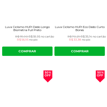
Luva Ciclismo HUPI Dedo Longo
Luva Ciclismo HUPI Eco Dedo Curto
Biometria Full Preto
Bones
R$ 119,90
R$ 59,95
no cartão
R$ 70,29
R$ 35,14
no cartão
R$ 56,95
no
pix
R$ 33,38
no
pix
COMPRAR
COMPRAR
50%
50%
OFF
OFF