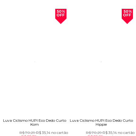
50%
50%
OFF
OFF
Luva Ciclismo HUPI Eco Dedo Curto
Luva Ciclismo HUPI Eco Dedo Curto
Kom
Hippie
R$ 70,29
R$ 35,14
no cartão
R$ 70,29
R$ 35,14
no cartão