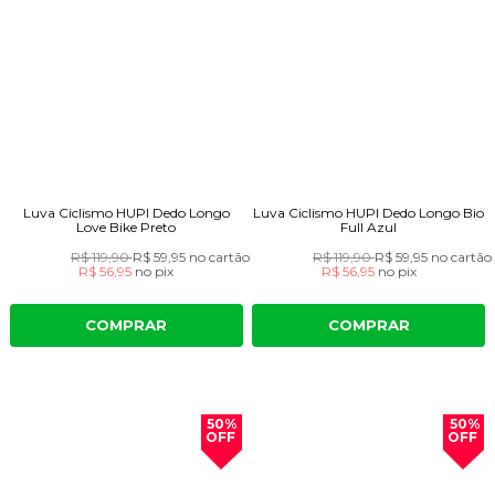
Luva Ciclismo HUPI Dedo Longo
Luva Ciclismo HUPI Dedo Longo Bio
Love Bike Preto
Full Azul
R$ 119,90
R$ 59,95
no cartão
R$ 119,90
R$ 59,95
no cartão
R$ 56,95
no
pix
R$ 56,95
no
pix
COMPRAR
COMPRAR
50%
50%
OFF
OFF