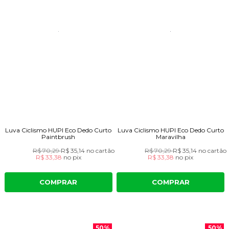
Luva Ciclismo HUPI Eco Dedo Curto
Luva Ciclismo HUPI Eco Dedo Curto
Paintbrush
Maravilha
R$ 70,29
R$ 35,14
no cartão
R$ 70,29
R$ 35,14
no cartão
R$ 33,38
no
pix
R$ 33,38
no
pix
COMPRAR
COMPRAR
50%
50%