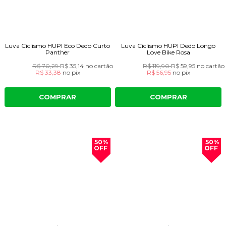
Luva Ciclismo HUPI Eco Dedo Curto
Luva Ciclismo HUPI Dedo Longo
Panther
Love Bike Rosa
R$ 70,29
R$ 35,14
no cartão
R$ 119,90
R$ 59,95
no cartão
R$ 33,38
no
pix
R$ 56,95
no
pix
COMPRAR
COMPRAR
50%
50%
OFF
OFF