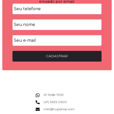
enviado por email.
CADASTRAR
47 9968-7933
(47) 3633-0600
mkt@hupishop.com