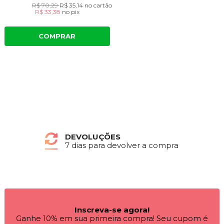
R$ 70,29
R$ 35,14
no cartão
R$ 33,38
no
pix
COMPRAR
DEVOLUÇÕES
7 dias para devolver a compra
Inscreva-se agora!
Ganhe 10% em sua primeira compra! Seu cupom é