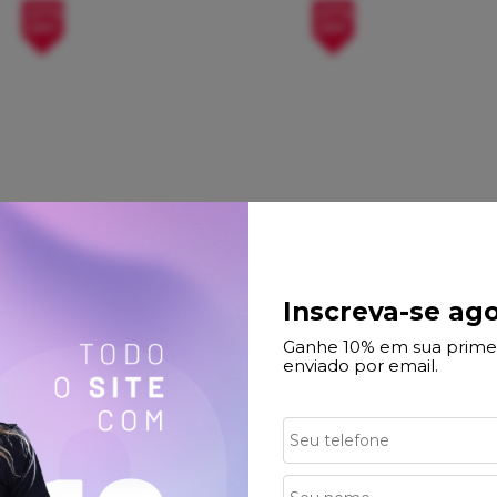
21%
21%
OFF
OFF
Inscreva-se ago
COMPRAR
Ganhe 10% em sua prime
enviado por email.
rnio
Óculos de Sol HUPI Bornio Rosa -
urado
Lente Azul Espelhado
R$ 319,89
R$ 249,89
no cartão
rtão
R$ 237,40
no
pix