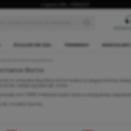
Cupom PAI: +10%OFF
ATEND
ÓCULOS DE SOL
FEMININO
MASCULINO
los De Sol Performance Bornio
formance Bornio
ornio é uma dos favoritos entre todos os seguimentos, beach
lente, várias opções de cores.
ricado em TR90 material super leve e narigueiras reguláve
es do modelo bornio.