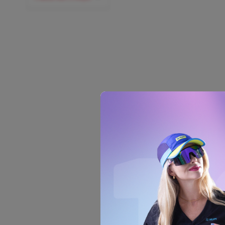
COMPRAR
Óculos de Sol HUPI Bo
Azul/Preto - Lente Do
Espelhado
R$ 319,89
R$ 249,89
no ca
R$ 237,40
no
pix