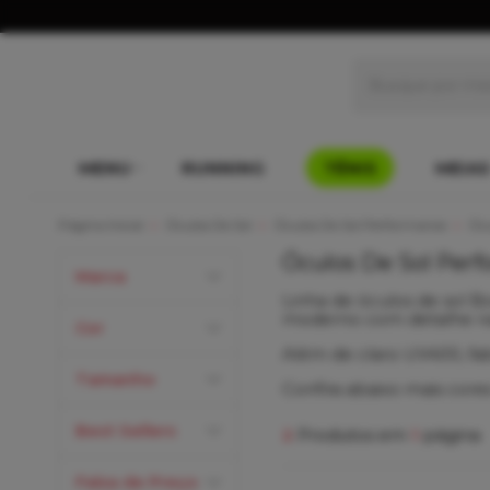
MENU
RUNNING
TÊNIS
MEIAS
Página Inicial
Óculos De Sol
Óculos De Sol Performance
Ócu
Óculos De Sol Per
Marca
Linha de óculos de sol B
moderno com detalhe na 
Cor
Além de claro UV400, fab
Tamanho
Confira abaixo mais cor
Best Sellers
2
Produtos em
1
página
Faixa de Preço