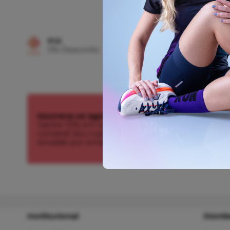
PIX
FRETE GRÁTIS
5% Desconto
Confira o Reg
Inscreva-se agora!
Ganhe 10% em sua primeira
compra! Seu cupom é
enviado por email.
Institucional
Dúvid