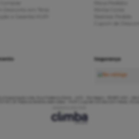
Comprar
Meus Pedidos
 Desconto em Tênis
Minha Conta
ção e Garantia HUPI
Rastrear Pedido
Cupom de Descon
mento
Segurança
 e Exportação Ltda, Rua Frederico Rank - 400 - Rio Negro - 89287-430 - São 
1-50 | © Todos os direitos reservados - HUPI | Loja de Corrida com Meias, Óculo