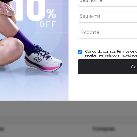
 ACIMA 169,90
PARCELAMENTO
ulamento
Até 10x sem juros no Ca
Concordo com os
Termos de 
receber e-mails com novidade
Ca
as
Compras