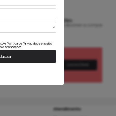
DEVOLUÇÕES
rtão
7 dias para devolver a compra
uso
e
Politica de Privacidade
e aceito
s e promoções.
dastrar
CADASTRAR
Atendimento