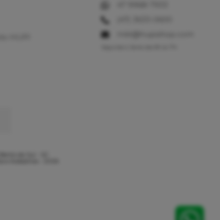
47 9968-7933
(47) 3633-0600
mkt@hupishop.com
to HUPI
Segunda à Sexta das 8h às 17h
Bento do Sul - SC
s e Acessórios - 2026