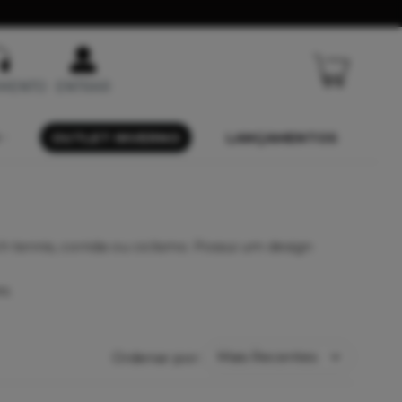
IMENTO
ENTRAR
OUTLET INVERNO
LANÇAMENTOS
 tennis, corrida ou ciclismo. Possui um design
is.
Ordenar por: