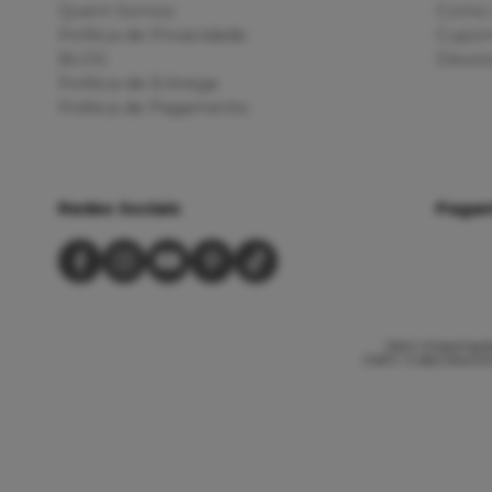
Quem Somos
Como 
Política de Privacidade
Cupom
BLOG
Devolu
Política de Entrega
Politica de Pagamento
Redes Sociais
Paga
Jalim Importação
CNPJ: 11.282.954/000