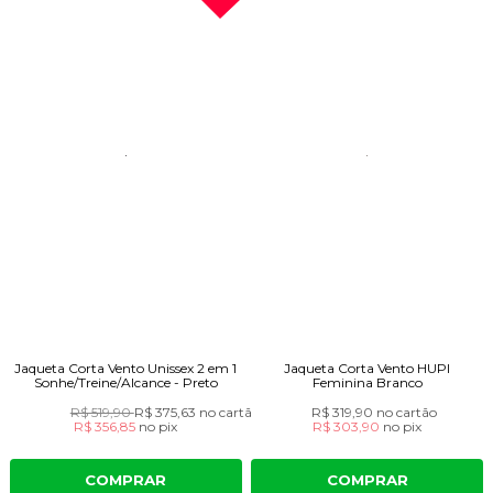
Jaqueta Corta Vento Unissex 2 em 1
Jaqueta Corta Vento HUPI
Sonhe/Treine/Alcance - Preto
Feminina Branco
R$ 519,90
R$ 375,63
no cartão
R$ 319,90
no cartão
R$ 356,85
no
pix
R$ 303,90
no
pix
COMPRAR
COMPRAR