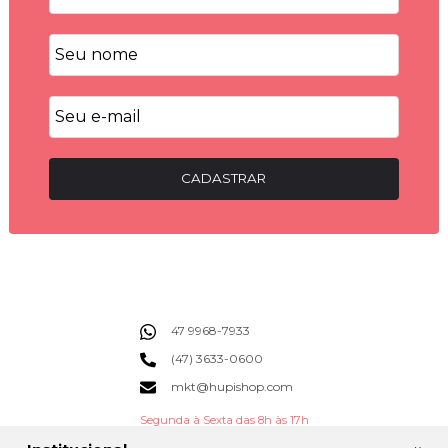
CADASTRAR
47 9968-7933
(47) 3633-0600
mkt@hupishop.com
Segunda à Sexta das 8h às 17h