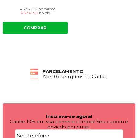
R$ 359,90
no cartão
R$ 341,90
no
pix
COMPRAR
PARCELAMENTO
Até 10x sem juros no Cartão
Inscreva-se agora!
Ganhe 10% em sua primeira compra! Seu cupom é
enviado por email.