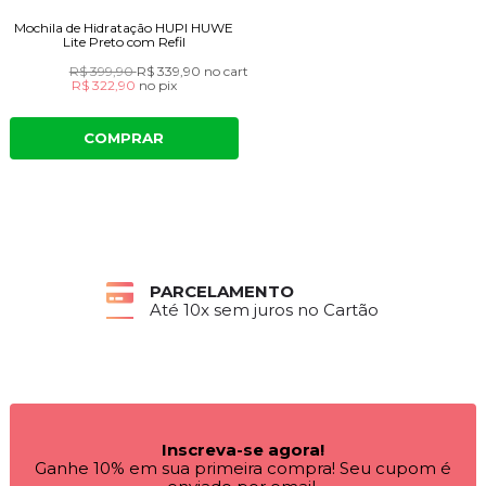
Mochila de Hidratação HUPI HUWE
Lite Preto com Refil
R$ 399,90
R$ 339,90
no cartão
R$ 322,90
no
pix
COMPRAR
PARCELAMENTO
Até 10x sem juros no Cartão
Inscreva-se agora!
Ganhe 10% em sua primeira compra! Seu cupom é