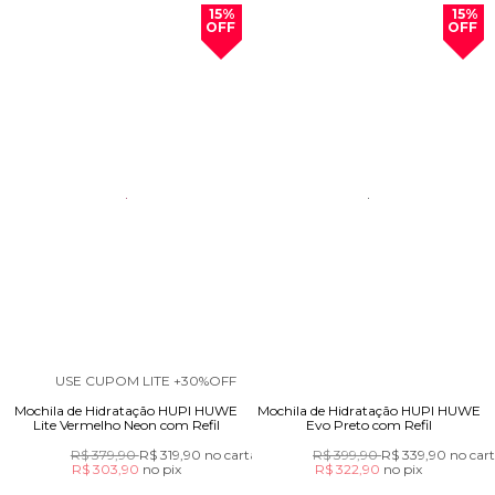
15%
15%
OFF
OFF
USE CUPOM LITE +30%OFF
Mochila de Hidratação HUPI HUWE
Mochila de Hidratação HUPI HUWE
Lite Vermelho Neon com Refil
Evo Preto com Refil
R$ 379,90
R$ 319,90
no cartão
R$ 399,90
R$ 339,90
no car
R$ 303,90
no
pix
R$ 322,90
no
pix