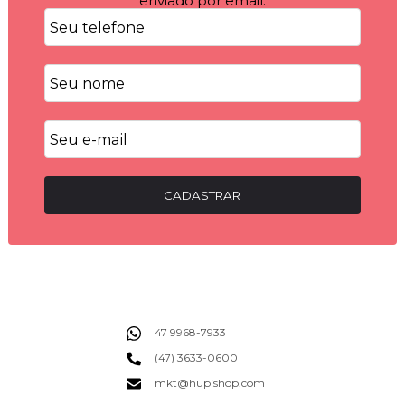
enviado por email.
CADASTRAR
47 9968-7933
(47) 3633-0600
mkt@hupishop.com