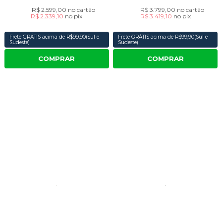
R$ 2.599,00
no cartão
R$ 3.799,00
no cartão
R$ 2.339,10
no
pix
R$ 3.419,10
no
pix
Frete GRÁTIS acima de R$99,90(Sul e
Frete GRÁTIS acima de R$99,90(Sul e
Sudeste)
Sudeste)
COMPRAR
COMPRAR