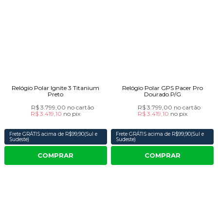
Relógio Polar Ignite 3 Titanium
Relógio Polar GPS Pacer Pro
Preto
Dourado P/G
R$ 3.799,00
no cartão
R$ 3.799,00
no cartão
R$ 3.419,10
no
pix
R$ 3.419,10
no
pix
Frete GRÁTIS acima de R$99,90(Sul e
Frete GRÁTIS acima de R$99,90(Sul e
Sudeste)
Sudeste)
COMPRAR
COMPRAR