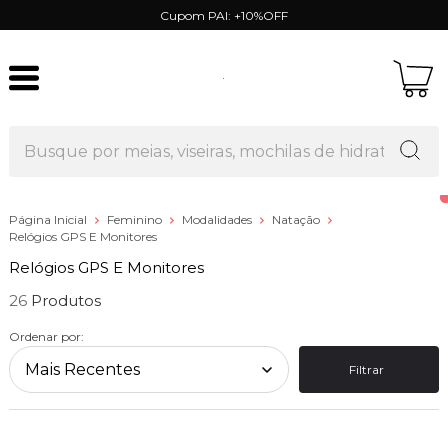
Cupom PAI: +10%OFF
Página Inicial
Feminino
Modalidades
Natação
Relógios GPS E Monitores
Relógios GPS E Monitores
26
Ordenar por:
Filtrar