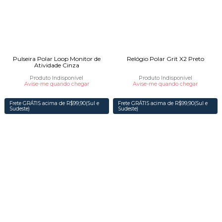
Pulseira Polar Loop Monitor de
Relógio Polar Grit X2 Preto
Atividade Cinza
Produto Indisponível
Produto Indisponível
Avise-me quando chegar
Avise-me quando chegar
Frete GRÁTIS acima de R$99,90(Sul e
Frete GRÁTIS acima de R$99,90(Sul e
Sudeste)
Sudeste)