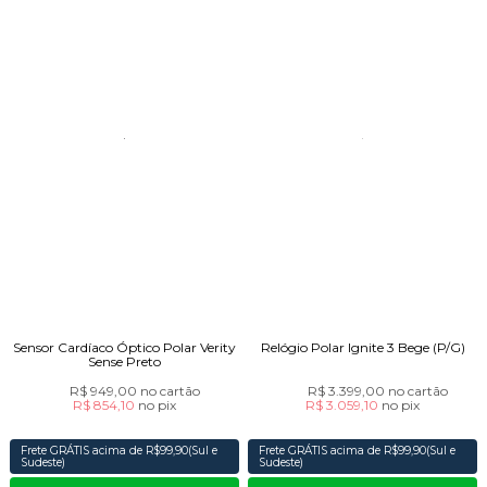
Sensor Cardíaco Óptico Polar Verity
Relógio Polar Ignite 3 Bege (P/G)
Sense Preto
R$ 949,00
no cartão
R$ 3.399,00
no cartão
R$ 854,10
no
pix
R$ 3.059,10
no
pix
Frete GRÁTIS acima de R$99,90(Sul e
Frete GRÁTIS acima de R$99,90(Sul e
Sudeste)
Sudeste)