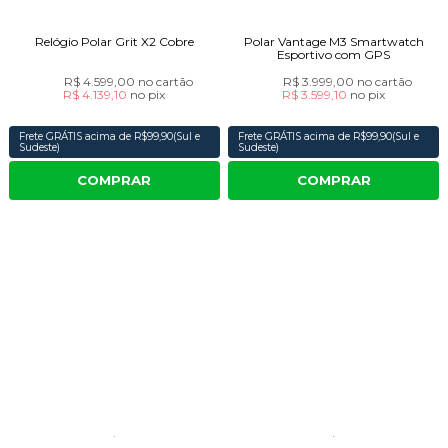
Relógio Polar Grit X2 Cobre
Polar Vantage M3 Smartwatch
Esportivo com GPS
R$ 4.599,00
no cartão
R$ 3.999,00
no cartão
R$ 4.139,10
no
pix
R$ 3.599,10
no
pix
Frete GRÁTIS acima de R$99,90(Sul e
Frete GRÁTIS acima de R$99,90(Sul e
Sudeste)
Sudeste)
COMPRAR
COMPRAR