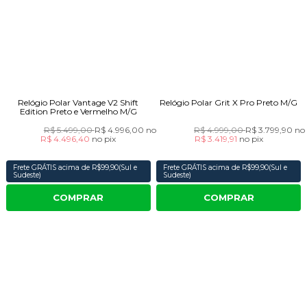
Relógio Polar Vantage V2 Shift
Relógio Polar Grit X Pro Preto M/G
Edition Preto e Vermelho M/G
R$ 5.499,00
R$ 4.996,00
no cartão
R$ 4.999,00
R$ 3.799,90
no
R$ 4.496,40
no
pix
R$ 3.419,91
no
pix
Frete GRÁTIS acima de R$99,90(Sul e
Frete GRÁTIS acima de R$99,90(Sul e
Sudeste)
Sudeste)
COMPRAR
COMPRAR