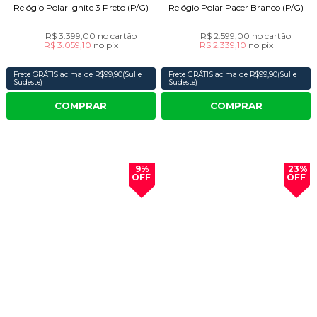
Relógio Polar Ignite 3 Preto (P/G)
Relógio Polar Pacer Branco (P/G)
R$ 3.399,00
no cartão
R$ 2.599,00
no cartão
R$ 3.059,10
no
pix
R$ 2.339,10
no
pix
Frete GRÁTIS acima de R$99,90(Sul e
Frete GRÁTIS acima de R$99,90(Sul e
Sudeste)
Sudeste)
COMPRAR
COMPRAR
9%
23%
OFF
OFF