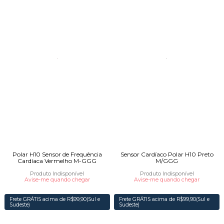
Polar H10 Sensor de Frequência
Sensor Cardíaco Polar H10 Preto
Cardíaca Vermelho M-GGG
M/GGG
Produto Indisponível
Produto Indisponível
Avise-me quando chegar
Avise-me quando chegar
Frete GRÁTIS acima de R$99,90(Sul e
Frete GRÁTIS acima de R$99,90(Sul e
Sudeste)
Sudeste)