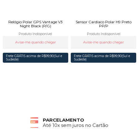
Relógio Polar GPS Vantage V3
Sensor Cardíaco Polar H9 Preto
Night Black (P/G)
PP/P
Produto Indisponível
Produto Indisponível
Avise-me quando chegar
Avise-me quando chegar
Frete GRÁTIS acima de R$99,90(Sul e
Frete GRÁTIS acima de R$99,90(Sul e
Sudeste)
Sudeste)
PARCELAMENTO
Até 10x sem juros no Cartão