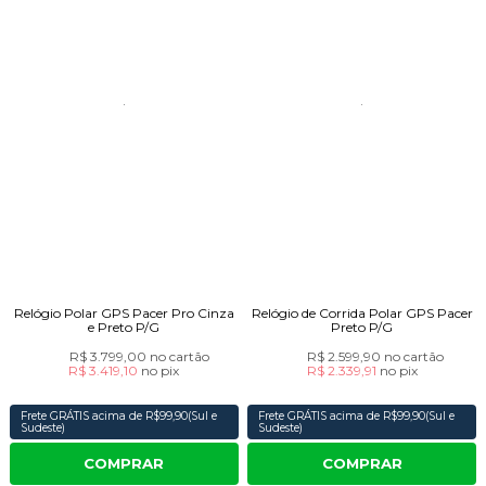
Relógio Polar GPS Pacer Pro Cinza
Relógio de Corrida Polar GPS Pacer
e Preto P/G
Preto P/G
R$ 3.799,00
no cartão
R$ 2.599,90
no cartão
R$ 3.419,10
no
pix
R$ 2.339,91
no
pix
Frete GRÁTIS acima de R$99,90(Sul e
Frete GRÁTIS acima de R$99,90(Sul e
Sudeste)
Sudeste)
COMPRAR
COMPRAR