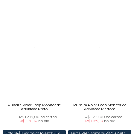
Pulseira Polar Loop Monitor de
Pulseira Polar Loop Monitor de
Atividade Preto
Atividade Marrom
R$ 1.299,00
no cartão
R$ 1.299,00
no cartão
R$ 1.169,10
no
pix
R$ 1.169,10
no
pix
Frete GRÁTIS acima de R$99,90(Sul e
Frete GRÁTIS acima de R$99,90(Sul e