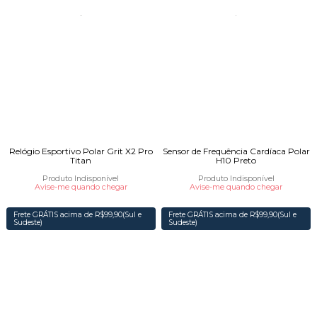
Relógio Esportivo Polar Grit X2 Pro
Sensor de Frequência Cardíaca Polar
Titan
H10 Preto
Produto Indisponível
Produto Indisponível
Avise-me quando chegar
Avise-me quando chegar
Frete GRÁTIS acima de R$99,90(Sul e
Frete GRÁTIS acima de R$99,90(Sul e
Sudeste)
Sudeste)