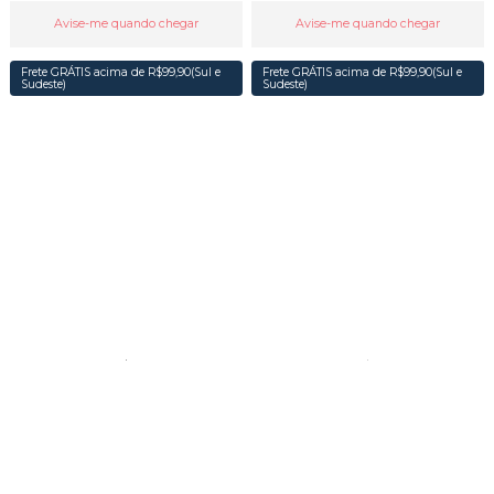
Avise-me quando chegar
Avise-me quando chegar
Frete GRÁTIS acima de R$99,90(Sul e
Frete GRÁTIS acima de R$99,90(Sul e
Sudeste)
Sudeste)