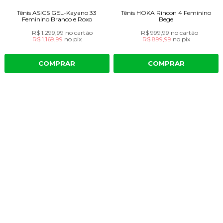
Tênis ASICS GEL-Kayano 33
Tênis HOKA Rincon 4 Feminino
Feminino Branco e Roxo
Bege
R$ 1.299,99
no cartão
R$ 999,99
no cartão
R$ 1.169,99
no
pix
R$ 899,99
no
pix
COMPRAR
COMPRAR