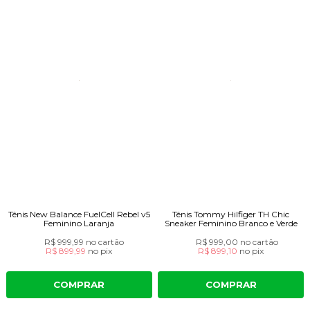
Tênis New Balance FuelCell Rebel v5
Tênis Tommy Hilfiger TH Chic
Feminino Laranja
Sneaker Feminino Branco e Verde
R$ 999,99
no cartão
R$ 999,00
no cartão
R$ 899,99
no
pix
R$ 899,10
no
pix
COMPRAR
COMPRAR