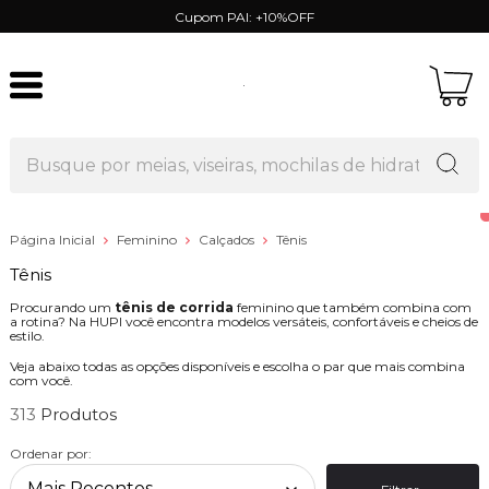
Cupom PAI: +10%OFF
Página Inicial
Feminino
Calçados
Tênis
Tênis
Procurando um
tênis de corrida
feminino que também combina com
a rotina? Na HUPI você encontra modelos versáteis, confortáveis e cheios de
estilo.
Veja abaixo todas as opções disponíveis e escolha o par que mais combina
com você.
313
Ordenar por: