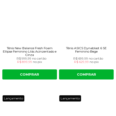
Tênis New Balance Fresh Foam
Tênis ASICS Dynablast 6 SE
Ellipse Feminino Lilás Acinzentado e
Feminino Bege
Cinza
R$ 999,99
no cartão
R$ 699,99
no cartão
R$ 899,99
no
pix
R$ 629,99
no
pix
COMPRAR
COMPRAR
Lançamento
Lançamento