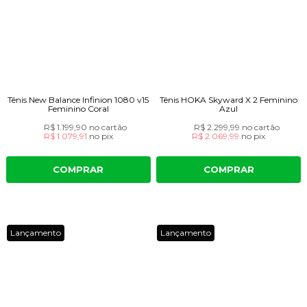
Tênis New Balance Infinion 1080 v15
Tênis HOKA Skyward X 2 Feminino
Feminino Coral
Azul
R$ 1.199,90
no cartão
R$ 2.299,99
no cartão
R$ 1.079,91
no
pix
R$ 2.069,99
no
pix
COMPRAR
COMPRAR
Lançamento
Lançamento