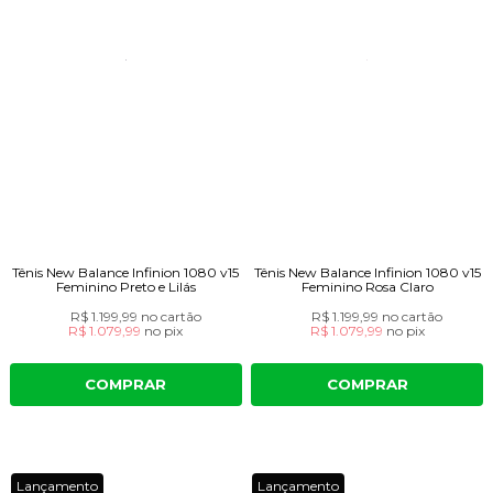
Tênis New Balance Infinion 1080 v15
Tênis New Balance Infinion 1080 v15
Feminino Preto e Lilás
Feminino Rosa Claro
R$ 1.199,99
no cartão
R$ 1.199,99
no cartão
R$ 1.079,99
no
pix
R$ 1.079,99
no
pix
COMPRAR
COMPRAR
Lançamento
Lançamento