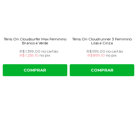
Tênis On Cloudsurfer Max Feminino
Tênis On Cloudrunner 3 Feminino
Branco e Verde
Lilás e Cinza
R$ 1.399,00
no cartão
R$ 999,00
no cartão
R$ 1.259,10
no
pix
R$ 899,10
no
pix
COMPRAR
COMPRAR