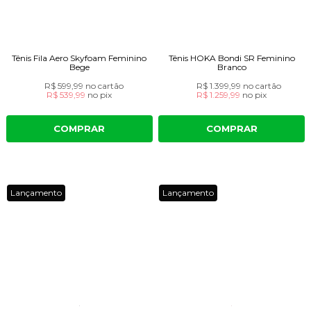
Tênis Fila Aero Skyfoam Feminino
Tênis HOKA Bondi SR Feminino
Bege
Branco
R$ 599,99
no cartão
R$ 1.399,99
no cartão
R$ 539,99
no
pix
R$ 1.259,99
no
pix
COMPRAR
COMPRAR
Lançamento
Lançamento