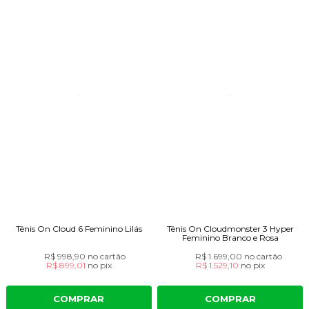
Tênis On Cloud 6 Feminino Lilás
Tênis On Cloudmonster 3 Hyper
Feminino Branco e Rosa
R$ 998,90
no cartão
R$ 1.699,00
no cartão
R$ 899,01
no
pix
R$ 1.529,10
no
pix
COMPRAR
COMPRAR