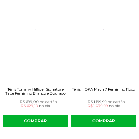
Tênis Tommy Hilfiger Signature
Tênis HOKA Mach 7 Feminino Roxo
Tape Feminino Branco e Dourado
R$ 699,00
no cartão
R$ 1.199,99
no cartão
R$ 629,10
no
pix
R$ 1.079,99
no
pix
COMPRAR
COMPRAR