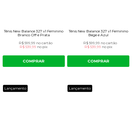
Tênis New Balance 327 v1 Feminino
Tênis New Balance 327 v1 Feminino
Branco Off e Prata
Bege e Azul
R$ 599,99
no cartão
R$ 599,99
no cartão
R$ 539,99
no
pix
R$ 539,99
no
pix
COMPRAR
COMPRAR
Lançamento
Lançamento