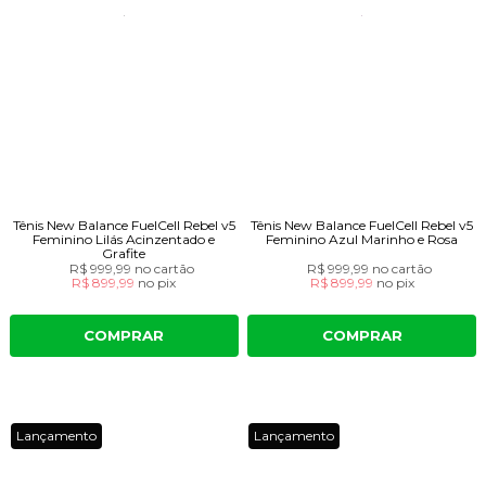
Tênis New Balance FuelCell Rebel v5
Tênis New Balance FuelCell Rebel v5
Feminino Lilás Acinzentado e
Feminino Azul Marinho e Rosa
Grafite
R$ 999,99
no cartão
R$ 999,99
no cartão
R$ 899,99
no
pix
R$ 899,99
no
pix
COMPRAR
COMPRAR
Lançamento
Lançamento