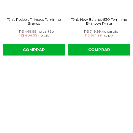
Tênis Reebok Princess Feminino
Tênis New Balance 530 Feminino
Branco
Branco e Prata
R$ 449,99
no cartão
R$ 749,99
no cartão
R$ 404,99
no
pix
R$ 674,99
no
pix
COMPRAR
COMPRAR