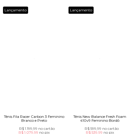
Lançamento
Lançamento
Tênis Fila Racer Carbon 3 Feminino
Tênis New Balance Fresh Foam
Branco e Preto
410v9 Feminino Bordô
R$ 1.199,99
no cartão
R$ 599,99
no cartão
R$ 1.079,99
no
pix
R$ 539,99
no
pix