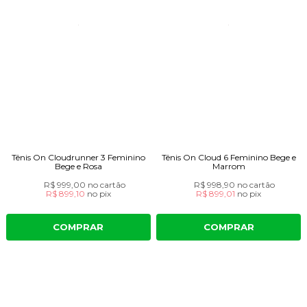
Tênis On Cloudrunner 3 Feminino
Tênis On Cloud 6 Feminino Bege e
Bege e Rosa
Marrom
R$ 999,00
no cartão
R$ 998,90
no cartão
R$ 899,10
no
pix
R$ 899,01
no
pix
COMPRAR
COMPRAR