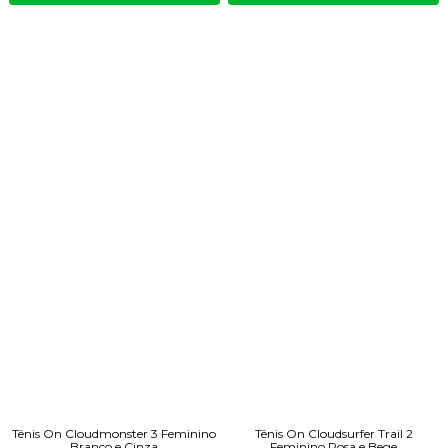
Tênis On Cloudmonster 3 Feminino
Tênis On Cloudsurfer Trail 2
Branco e Cinza
Feminino Rosa e Bege