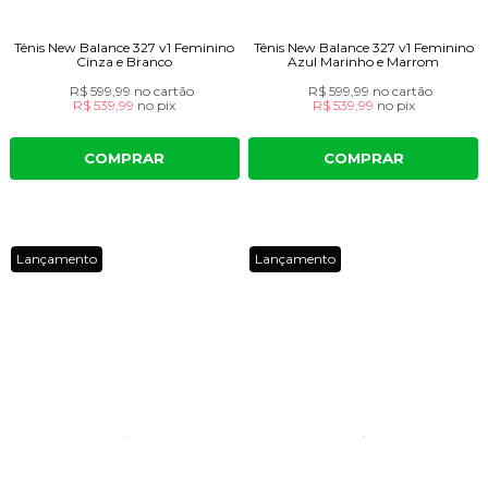
Tênis New Balance 327 v1 Feminino
Tênis New Balance 327 v1 Feminino
Cinza e Branco
Azul Marinho e Marrom
R$ 599,99
no cartão
R$ 599,99
no cartão
R$ 539,99
no
pix
R$ 539,99
no
pix
COMPRAR
COMPRAR
Lançamento
Lançamento