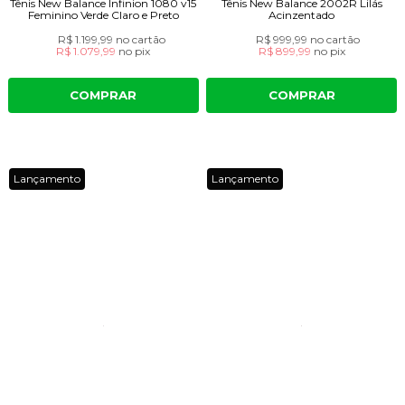
Tênis New Balance Infinion 1080 v15
Tênis New Balance 2002R Lilás
Feminino Verde Claro e Preto
Acinzentado
R$ 1.199,99
no cartão
R$ 999,99
no cartão
R$ 1.079,99
no
pix
R$ 899,99
no
pix
COMPRAR
COMPRAR
Lançamento
Lançamento