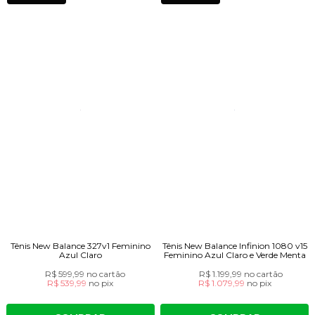
Tênis New Balance 327v1 Feminino
Tênis New Balance Infinion 1080 v15
Azul Claro
Feminino Azul Claro e Verde Menta
R$ 599,99
no cartão
R$ 1.199,99
no cartão
R$ 539,99
no
pix
R$ 1.079,99
no
pix