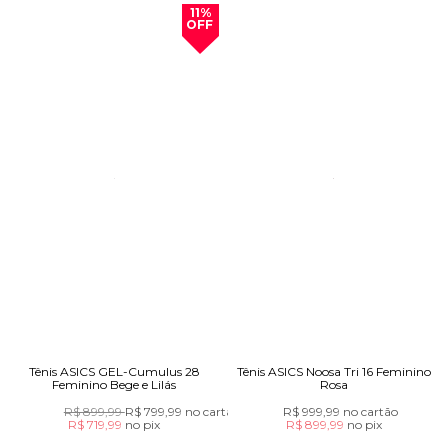
11%
OFF
Tênis ASICS GEL-Cumulus 28
Tênis ASICS Noosa Tri 16 Feminino
Feminino Bege e Lilás
Rosa
R$ 899,99
R$ 799,99
no cartão
R$ 999,99
no cartão
R$ 719,99
no
pix
R$ 899,99
no
pix