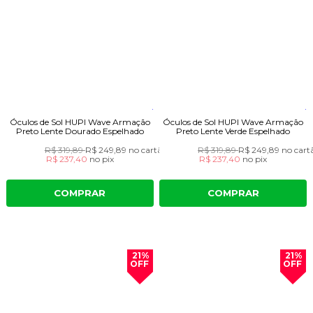
Óculos de Sol HUPI Wave Armação
Óculos de Sol HUPI Wave Armação
Preto Lente Dourado Espelhado
Preto Lente Verde Espelhado
R$ 319,89
R$ 249,89
no cartão
R$ 319,89
R$ 249,89
no cart
R$ 237,40
no
pix
R$ 237,40
no
pix
COMPRAR
COMPRAR
21%
21%
OFF
OFF