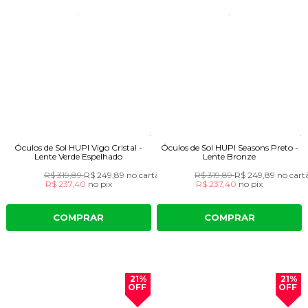
Óculos de Sol HUPI Vigo Cristal -
Óculos de Sol HUPI Seasons Preto -
Lente Verde Espelhado
Lente Bronze
R$ 319,89
R$ 249,89
no cartão
R$ 319,89
R$ 249,89
no cart
R$ 237,40
no
pix
R$ 237,40
no
pix
COMPRAR
COMPRAR
21%
21%
OFF
OFF