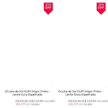
21%
21%
OFF
OFF
Óculos de Sol HUPI Major Preto -
Óculos de Sol HUPI Major Preto -
Lente Azul Espelhado
Lente Roxo Espelhado
R$ 319,89
R$ 249,89
no cartão
R$ 319,89
R$ 249,89
no cart
R$ 237,40
no
pix
R$ 237,40
no
pix