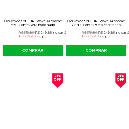
Óculos de Sol HUPI Wave Armação
Óculos de Sol HUPI Wave Armação
Azul Lente Azul Espelhado
Cristal Lente Prata Espelhado
R$ 319,89
R$ 249,89
no cartão
R$ 319,89
R$ 249,89
no cart
R$ 237,40
no
pix
R$ 237,40
no
pix
COMPRAR
COMPRAR
21%
21%
OFF
OFF