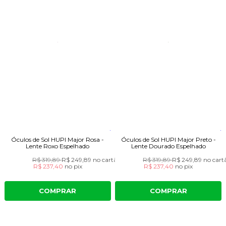
Óculos de Sol HUPI Major Rosa -
Óculos de Sol HUPI Major Preto -
Lente Roxo Espelhado
Lente Dourado Espelhado
R$ 319,89
R$ 249,89
no cartão
R$ 319,89
R$ 249,89
no cart
R$ 237,40
no
pix
R$ 237,40
no
pix
COMPRAR
COMPRAR