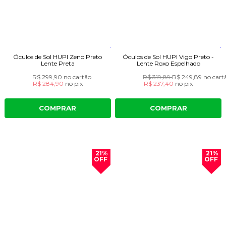
Óculos de Sol HUPI Zeno Preto
Óculos de Sol HUPI Vigo Preto -
Lente Preta
Lente Roxo Espelhado
R$ 299,90
no cartão
R$ 319,89
R$ 249,89
no cart
R$ 284,90
no
pix
R$ 237,40
no
pix
COMPRAR
COMPRAR
21%
21%
OFF
OFF