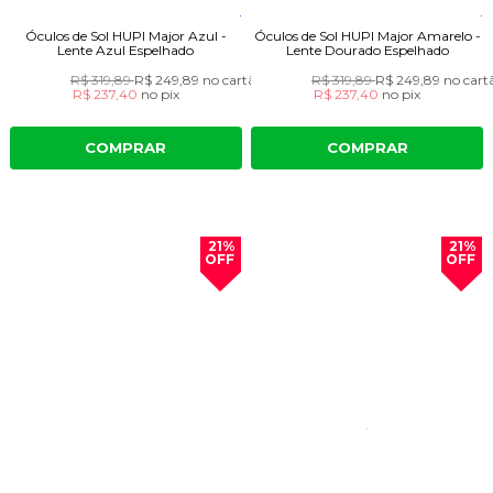
Óculos de Sol HUPI Major Azul -
Óculos de Sol HUPI Major Amarelo -
Lente Azul Espelhado
Lente Dourado Espelhado
R$ 319,89
R$ 249,89
no cartão
R$ 319,89
R$ 249,89
no cart
R$ 237,40
no
pix
R$ 237,40
no
pix
COMPRAR
COMPRAR
21%
21%
OFF
OFF