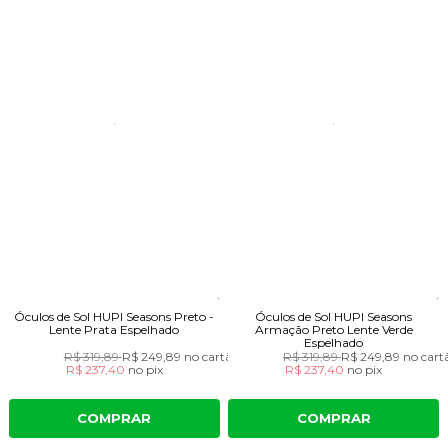
Óculos de Sol HUPI Seasons Preto -
Óculos de Sol HUPI Seasons
Lente Prata Espelhado
Armação Preto Lente Verde
Espelhado
R$ 319,89
R$ 249,89
no cartão
R$ 319,89
R$ 249,89
no cart
R$ 237,40
no
pix
R$ 237,40
no
pix
COMPRAR
COMPRAR