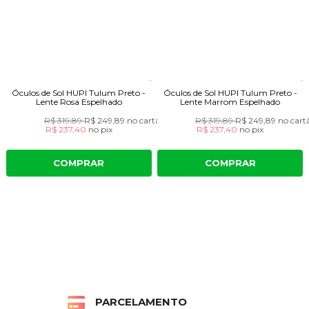
Óculos de Sol HUPI Tulum Preto -
Óculos de Sol HUPI Tulum Preto -
Lente Rosa Espelhado
Lente Marrom Espelhado
R$ 319,89
R$ 249,89
no cartão
R$ 319,89
R$ 249,89
no cart
R$ 237,40
no
pix
R$ 237,40
no
pix
COMPRAR
COMPRAR
PARCELAMENTO