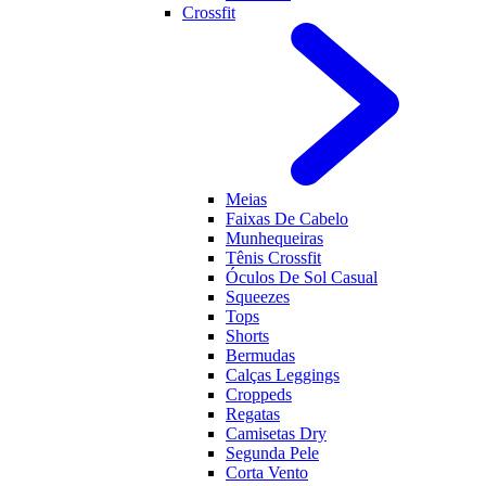
Crossfit
Meias
Faixas De Cabelo
Munhequeiras
Tênis Crossfit
Óculos De Sol Casual
Squeezes
Tops
Shorts
Bermudas
Calças Leggings
Croppeds
Regatas
Camisetas Dry
Segunda Pele
Corta Vento