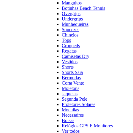
Manguitos
Botinhas Beach Tennis
Overgrips
Undergrips
Munhequeiras
Squeezes
Chinelos
Tops
Croppeds
Regatas
Camisetas Dry
Vestidos
Shorts
Shorts Saia
Bermudas
Corta Vento
Moletons
Jaquetas
Segunda Pele
Protetores Solares
Mochilas
Necessaires
Bolsas
Relógios GPS E Monitores
Ver todos