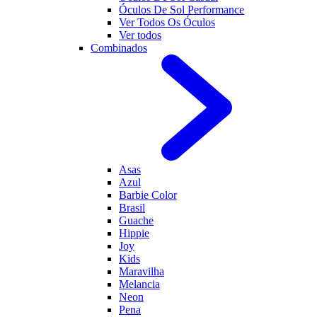
Óculos De Sol Performance
Ver Todos Os Óculos
Ver todos
Combinados
Asas
Azul
Barbie Color
Brasil
Guache
Hippie
Joy
Kids
Maravilha
Melancia
Neon
Pena