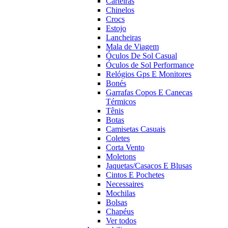
Carteiras
Chinelos
Crocs
Estojo
Lancheiras
Mala de Viagem
Óculos De Sol Casual
Óculos de Sol Performance
Relógios Gps E Monitores
Bonés
Garrafas Copos E Canecas
Térmicos
Tênis
Botas
Camisetas Casuais
Coletes
Corta Vento
Moletons
Jaquetas/Casacos E Blusas
Cintos E Pochetes
Necessaires
Mochilas
Bolsas
Chapéus
Ver todos