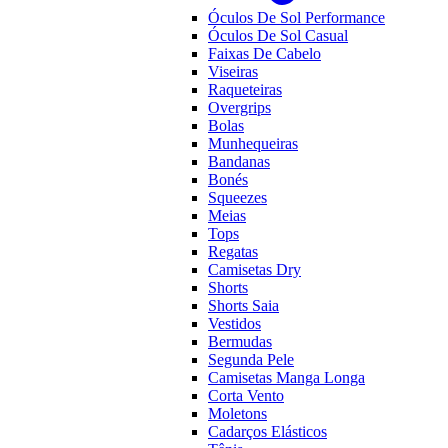
Óculos De Sol Performance
Óculos De Sol Casual
Faixas De Cabelo
Viseiras
Raqueteiras
Overgrips
Bolas
Munhequeiras
Bandanas
Bonés
Squeezes
Meias
Tops
Regatas
Camisetas Dry
Shorts
Shorts Saia
Vestidos
Bermudas
Segunda Pele
Camisetas Manga Longa
Corta Vento
Moletons
Cadarços Elásticos