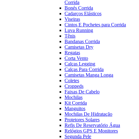
Corrida
Bonés Corrida
Cadarços Elásticos
Viseiras
Cintos E Pochetes para Corrida
Luva Running
Tênis
Bandanas Corrida
Camisetas Dry
Regatas
Corta Vento
Calças Legging
Calças Para Corrida
Camisetas Manga Longa
Coletes
Croppeds
Faixas De Cabelo
Mochilas
Kit Corrida
Manguitos
Mochilas De Hidratação
Protetores Solares
Refis De Reservatório Água
Relógios GPS E Monitores
Segunda Pele