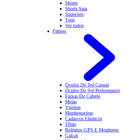
Shorts
Shorts Saia
Squeezes
Tops
Ver todos
Fitness
Óculos De Sol Casual
Óculos De Sol Performance
Faixas De Cabelo
Meias
Viseiras
Munhequeiras
Cadarços Elásticos
Tênis
Relógios GPS E Monitores
Calças