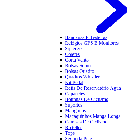
Bandanas E Testeiras
Relógios GPS E Monitores
Squeezes
Coletes
Corta Vento
Bolsas Selim
Bolsas Quadro
Quadros Whistler
Kit Pedal
Refis De Reservatório Água
Capacetes
Botinhas De Ciclismo
Suportes
Manguitos
Macaquinhos Manga Longa
Camisas De Ciclismo
Bretelles
Tops
Segunda Pele