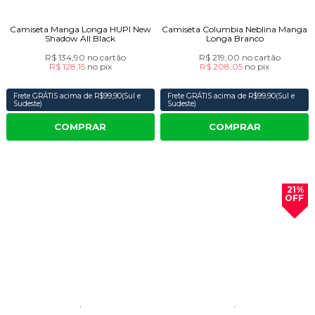
Camiseta Manga Longa HUPI New
Camiseta Columbia Neblina Manga
Shadow All Black
Longa Branco
R$ 134,90
no cartão
R$ 219,00
no cartão
R$ 128,15
no
pix
R$ 208,05
no
pix
Frete GRÁTIS acima de R$99,90(Sul e
Frete GRÁTIS acima de R$99,90(Sul e
Sudeste)
Sudeste)
COMPRAR
COMPRAR
21%
OFF