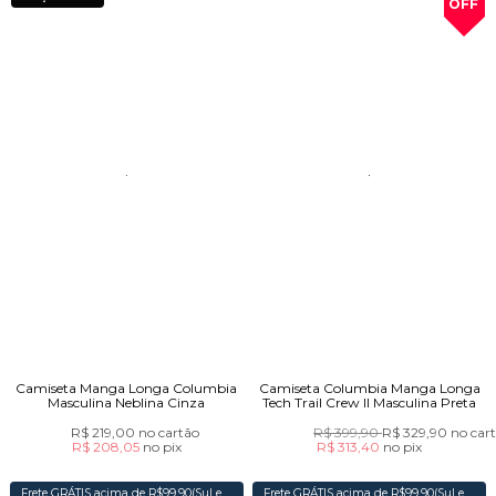
OFF
Camiseta Manga Longa Columbia
Camiseta Columbia Manga Longa
Masculina Neblina Cinza
Tech Trail Crew II Masculina Preta
R$ 219,00
no cartão
R$ 399,90
R$ 329,90
no car
R$ 208,05
no
pix
R$ 313,40
no
pix
Frete GRÁTIS acima de R$99,90(Sul e
Frete GRÁTIS acima de R$99,90(Sul e