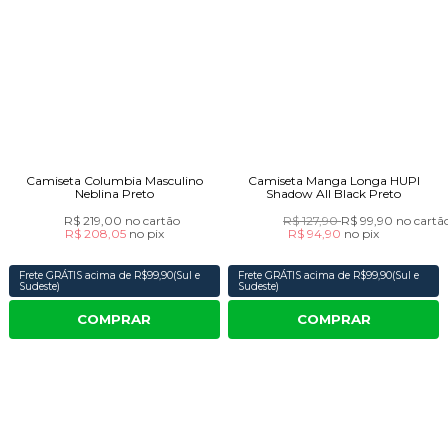
Camiseta Columbia Masculino
Camiseta Manga Longa HUPI
Neblina Preto
Shadow All Black Preto
R$ 219,00
no cartão
R$ 127,90
R$ 99,90
no cartã
R$ 208,05
no
pix
R$ 94,90
no
pix
Frete GRÁTIS acima de R$99,90(Sul e
Frete GRÁTIS acima de R$99,90(Sul e
Sudeste)
Sudeste)
COMPRAR
COMPRAR