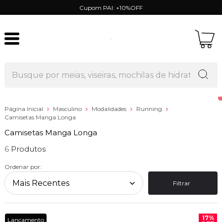
Cupom PAI: +10%OFF
Página Inicial
Masculino
Modalidades
Running
Camisetas Manga Longa
Camisetas Manga Longa
6
Ordenar por:
Filtrar
17%
Lançamento