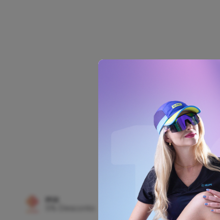
COMPRAR
Jaqueta Corta Vento Unis
1 Sonhe/Treine/Alcance -
R$ 519,90
R$ 375,63
no car
R$ 356,85
no
pix
PIX
FRETE GRÁTIS
5% Desconto
Confira o Reg