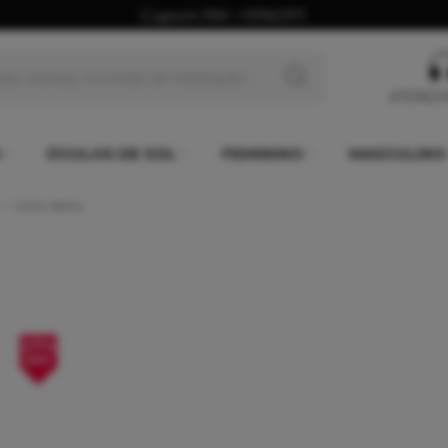
Cupom PAI: +10%OFF
ATEND
ÓCULOS DE SOL
FEMININO
MASCULINO
Corta Vento
27%
OFF