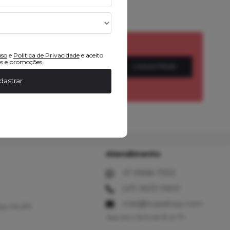
uso
e
Politica de Privacidade
e aceito
s e promoções.
CADASTRAR
dastrar
Atendimento
47 9968-7933
(47) 3633-0600
mkt@hupishop.com
to HUPI
Segunda à Sexta das 8h às 17h