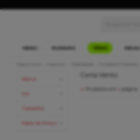
MENU
RUNNING
TÊNIS
MEIAS
Página Inicial
Masculino
Modalidades
Pickleball E Frescobol
Corta Vento
Marca
4
Produtos em
1
página
Cor
Tamanho
Faixa de Preço