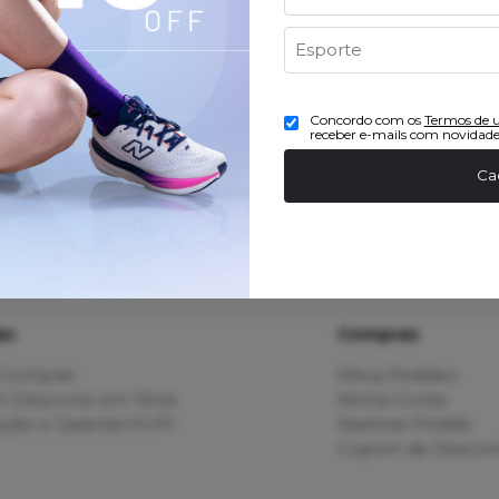
Concordo com os
Termos de 
receber e-mails com novidade
Ca
as
Compras
Comprar
Meus Pedidos
 Desconto em Tênis
Minha Conta
ção e Garantia HUPI
Rastrear Pedido
Cupom de Descon