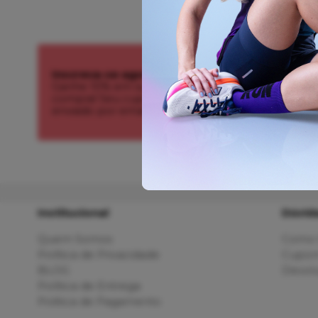
Inscreva-se agora!
Ganhe 10% em sua primeira
compra! Seu cupom é
enviado por email.
Institucional
Dúvid
Quem Somos
Como 
Política de Privacidade
Cupom
BLOG
Devolu
Política de Entrega
Politica de Pagamento