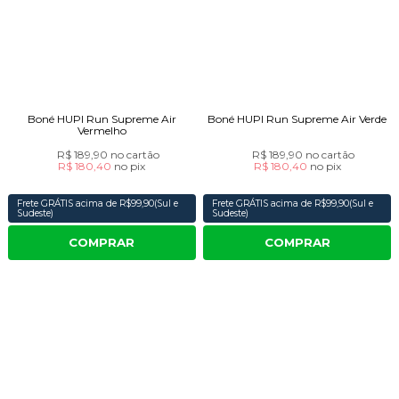
Boné HUPI Run Supreme Air
Boné HUPI Run Supreme Air Verde
Vermelho
R$ 189,90
no cartão
R$ 189,90
no cartão
R$ 180,40
no
pix
R$ 180,40
no
pix
Frete GRÁTIS acima de R$99,90(Sul e
Frete GRÁTIS acima de R$99,90(Sul e
Sudeste)
Sudeste)
COMPRAR
COMPRAR