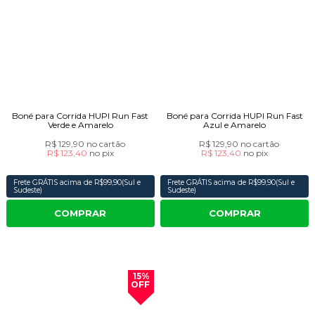
Boné para Corrida HUPI Run Fast
Boné para Corrida HUPI Run Fast
Verde e Amarelo
Azul e Amarelo
R$ 129,90
no cartão
R$ 129,90
no cartão
R$ 123,40
no
pix
R$ 123,40
no
pix
Frete GRÁTIS acima de R$99,90(Sul e
Frete GRÁTIS acima de R$99,90(Sul e
Sudeste)
Sudeste)
COMPRAR
COMPRAR
15%
OFF