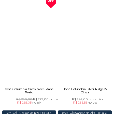
OFF
Boné Columbia Creek Side 5 Panel
Boné Columbia Silver Ridge IV
Preto
Cinza
R$ 290,00
R$ 279,00
no cartão
R$ 249,00
no cartão
R$ 265,05
no
pix
R$ 236,55
no
pix
Frete GRÁTIS acima de R$99,90(Sul e
Frete GRÁTIS acima de R$99,90(Sul e