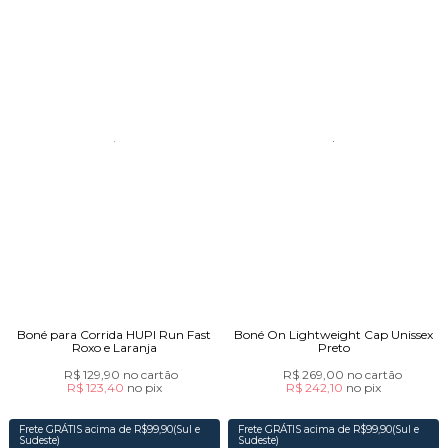
Boné para Corrida HUPI Run Fast
Boné On Lightweight Cap Unissex
Roxo e Laranja
Preto
R$ 129,90
no cartão
R$ 269,00
no cartão
R$ 123,40
no
pix
R$ 242,10
no
pix
Frete GRÁTIS acima de R$99,90(Sul e
Frete GRÁTIS acima de R$99,90(Sul e
Sudeste)
Sudeste)