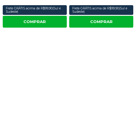
Frete GRÁTIS acima de R$99,90(Sul e
Frete GRÁTIS acima de R$99,90(Sul e
Sudeste)
Sudeste)
COMPRAR
COMPRAR