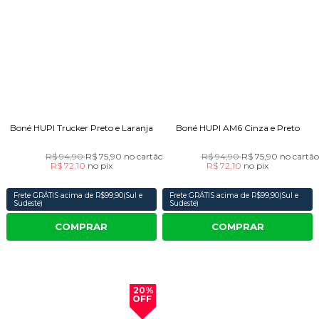
Boné HUPI Trucker Preto e Laranja
Boné HUPI AM6 Cinza e Preto
R$ 94,90
R$ 75,90
no cartão
R$ 94,90
R$ 75,90
no cartã
R$ 72,10
no
pix
R$ 72,10
no
pix
Frete GRÁTIS acima de R$99,90(Sul e
Frete GRÁTIS acima de R$99,90(Sul e
Sudeste)
Sudeste)
COMPRAR
COMPRAR
20%
OFF