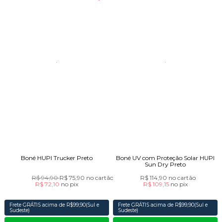
Boné HUPI Trucker Preto
Boné UV com Proteção Solar HUPI
Sun Dry Preto
R$ 94,90
R$ 75,90
no cartão
R$ 114,90
no cartão
R$ 72,10
no
pix
R$ 109,15
no
pix
Frete GRÁTIS acima de R$99,90(Sul e
Frete GRÁTIS acima de R$99,90(Sul e
Sudeste)
Sudeste)