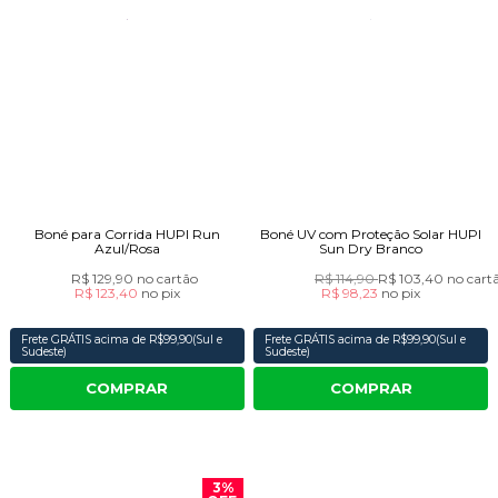
Boné para Corrida HUPI Run
Boné UV com Proteção Solar HUPI
Azul/Rosa
Sun Dry Branco
R$ 129,90
no cartão
R$ 114,90
R$ 103,40
no cart
R$ 123,40
no
pix
R$ 98,23
no
pix
Frete GRÁTIS acima de R$99,90(Sul e
Frete GRÁTIS acima de R$99,90(Sul e
Sudeste)
Sudeste)
COMPRAR
COMPRAR
3%