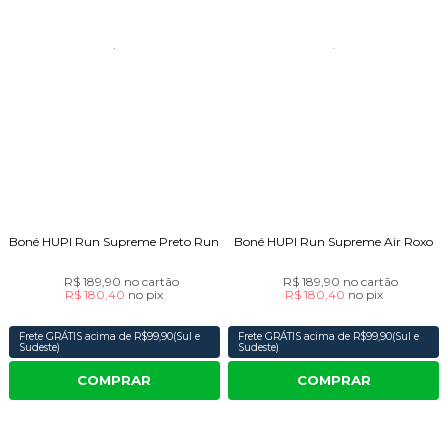
Boné HUPI Run Supreme Preto Run
Boné HUPI Run Supreme Air Roxo
R$ 189,90
no cartão
R$ 189,90
no cartão
R$ 180,40
no
pix
R$ 180,40
no
pix
Frete GRÁTIS acima de R$99,90(Sul e
Frete GRÁTIS acima de R$99,90(Sul e
Sudeste)
Sudeste)
COMPRAR
COMPRAR