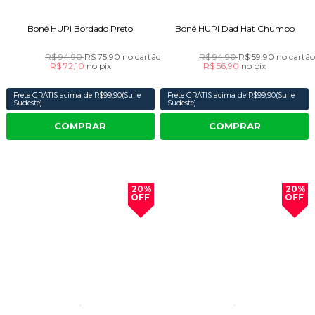
Boné HUPI Bordado Preto
Boné HUPI Dad Hat Chumbo
R$ 94,90
R$ 75,90
no cartão
R$ 94,90
R$ 59,90
no cartã
R$ 72,10
no
pix
R$ 56,90
no
pix
Frete GRÁTIS acima de R$99,90(Sul e
Frete GRÁTIS acima de R$99,90(Sul e
Sudeste)
Sudeste)
COMPRAR
COMPRAR
20%
20%
OFF
OFF