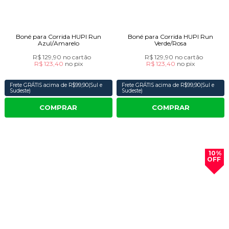
Boné para Corrida HUPI Run
Boné para Corrida HUPI Run
Azul/Amarelo
Verde/Rosa
R$ 129,90
no cartão
R$ 129,90
no cartão
R$ 123,40
no
pix
R$ 123,40
no
pix
Frete GRÁTIS acima de R$99,90(Sul e
Frete GRÁTIS acima de R$99,90(Sul e
Sudeste)
Sudeste)
COMPRAR
COMPRAR
10%
OFF