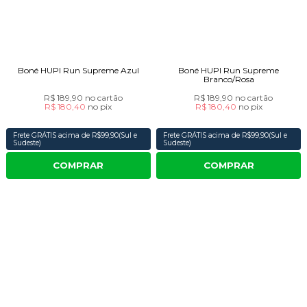
Boné HUPI Run Supreme Azul
Boné HUPI Run Supreme
Branco/Rosa
R$ 189,90
no cartão
R$ 189,90
no cartão
R$ 180,40
no
pix
R$ 180,40
no
pix
Frete GRÁTIS acima de R$99,90(Sul e
Frete GRÁTIS acima de R$99,90(Sul e
Sudeste)
Sudeste)
COMPRAR
COMPRAR