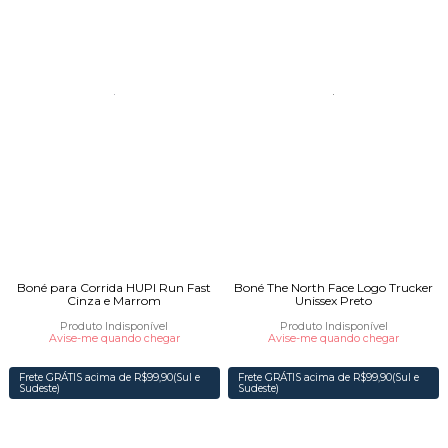
Boné para Corrida HUPI Run Fast
Boné The North Face Logo Trucker
Cinza e Marrom
Unissex Preto
Produto Indisponível
Produto Indisponível
Avise-me quando chegar
Avise-me quando chegar
Frete GRÁTIS acima de R$99,90(Sul e
Frete GRÁTIS acima de R$99,90(Sul e
Sudeste)
Sudeste)