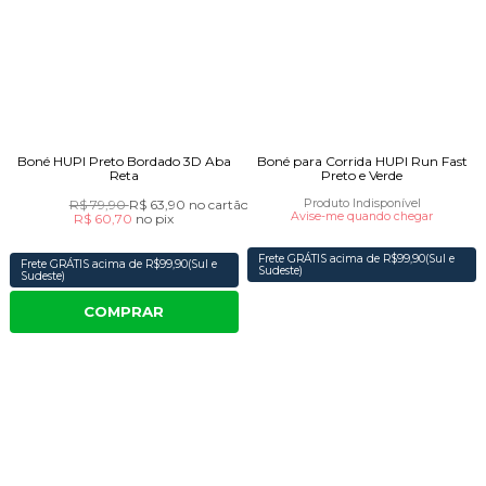
Boné HUPI Preto Bordado 3D Aba
Boné para Corrida HUPI Run Fast
Reta
Preto e Verde
R$ 79,90
R$ 63,90
no cartão
Produto Indisponível
Avise-me quando chegar
R$ 60,70
no
pix
Frete GRÁTIS acima de R$99,90(Sul e
Frete GRÁTIS acima de R$99,90(Sul e
Sudeste)
Sudeste)
COMPRAR