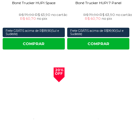
Boné Trucker HUPI Space
Boné Trucker HUPI 7 Panel
R$ 79,90
R$ 63,90
no cartão
R$ 79,90
R$ 63,90
no cartã
R$ 60,70
no
pix
R$ 60,70
no
pix
Frete GRÁTIS acima de R$99,90(Sul e
Frete GRÁTIS acima de R$99,90(Sul e
Sudeste)
Sudeste)
COMPRAR
COMPRAR
20%
OFF