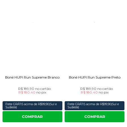
Boné HUPI Run Supreme Branco
Boné HUPI Run Supreme Preto
R$ 189,90
no cartão
R$ 189,90
no cartão
R$ 180,40
no
pix
R$ 180,40
no
pix
Frete GRÁTIS acima de R$99,90(Sul e
Frete GRÁTIS acima de R$99,90(Sul e
Sudeste)
Sudeste)
COMPRAR
COMPRAR