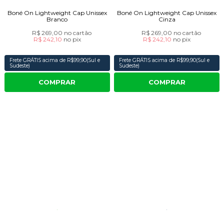
Boné On Lightweight Cap Unissex
Boné On Lightweight Cap Unissex
Branco
Cinza
R$ 269,00
no cartão
R$ 269,00
no cartão
R$ 242,10
no
pix
R$ 242,10
no
pix
Frete GRÁTIS acima de R$99,90(Sul e
Frete GRÁTIS acima de R$99,90(Sul e
Sudeste)
Sudeste)
COMPRAR
COMPRAR