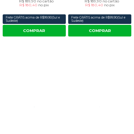
R$ 189,90
no cartão
R$ 189,90
no cartão
R$ 180,40
no
pix
R$ 180,40
no
pix
Frete GRÁTIS acima de R$99,90(Sul e
Frete GRÁTIS acima de R$99,90(Sul e
Sudeste)
Sudeste)
COMPRAR
COMPRAR