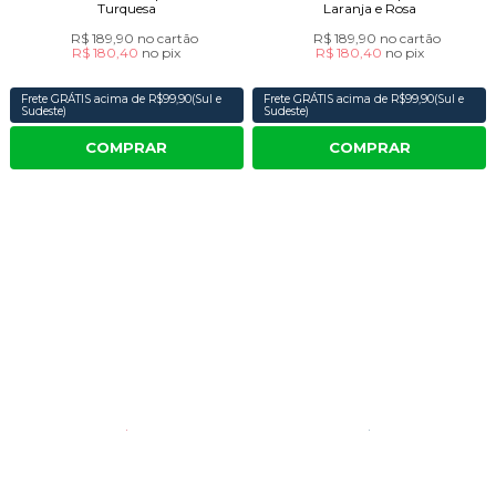
Turquesa
Laranja e Rosa
R$ 189,90
no cartão
R$ 189,90
no cartão
R$ 180,40
no
pix
R$ 180,40
no
pix
Frete GRÁTIS acima de R$99,90(Sul e
Frete GRÁTIS acima de R$99,90(Sul e
Sudeste)
Sudeste)
COMPRAR
COMPRAR