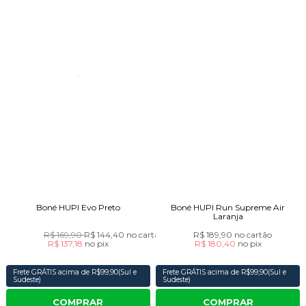
Boné HUPI Evo Preto
Boné HUPI Run Supreme Air
Laranja
R$ 169,90
R$ 144,40
no cartão
R$ 189,90
no cartão
R$ 137,18
no
pix
R$ 180,40
no
pix
Frete GRÁTIS acima de R$99,90(Sul e
Frete GRÁTIS acima de R$99,90(Sul e
Sudeste)
Sudeste)
COMPRAR
COMPRAR