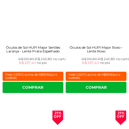
Óculos de Sol HUPI Major Sertões
Óculos de Sol HUPI Major Roxo -
Laranja - Lente Prata Espelhado
Lente Roxo
R$ 319,89
R$ 249,89
no cartão
R$ 319,89
R$ 249,89
no cart
R$ 237,40
no
pix
R$ 237,40
no
pix
Frete GRÁTIS acima de R$99,90(sul e
Frete GRÁTIS acima de R$99,90(sul e
sudeste)
sudeste)
COMPRAR
COMPRAR
21%
21%
OFF
OFF