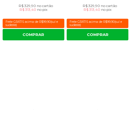
R$ 329,90
no cartão
R$ 329,90
no cartão
R$ 313,40
no
pix
R$ 313,40
no
pix
Frete GRÁTIS acima de R$99,90(sul e
Frete GRÁTIS acima de R$99,90(sul e
sudeste)
sudeste)
COMPRAR
COMPRAR