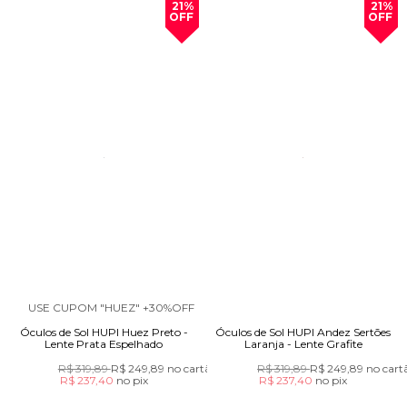
21%
21%
OFF
OFF
USE CUPOM "HUEZ" +30%OFF
Óculos de Sol HUPI Huez Preto -
Óculos de Sol HUPI Andez Sertões
Lente Prata Espelhado
Laranja - Lente Grafite
R$ 319,89
R$ 249,89
no cartão
R$ 319,89
R$ 249,89
no cart
R$ 237,40
no
pix
R$ 237,40
no
pix