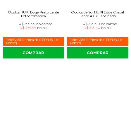
Óculos HUPI Edge Preto Lente
Óculos de Sol HUPI Edge Cristal
Fotocromática
Lente Azul Espelhado
R$ 399,99
no cartão
R$ 329,90
no cartão
R$ 379,99
no
pix
R$ 313,40
no
pix
Frete GRÁTIS acima de R$99,90(sul e
Frete GRÁTIS acima de R$99,90(sul e
sudeste)
sudeste)
COMPRAR
COMPRAR