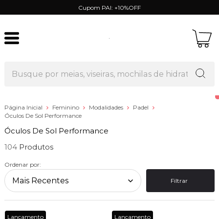
Cupom PAI: +10%OFF
Página Inicial
Feminino
Modalidades
Padel
Óculos De Sol Performance
Óculos De Sol Performance
104
Ordenar por:
Filtrar
Lançamento
Lançamento