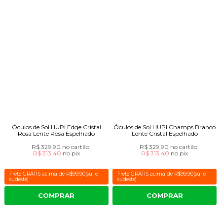
Óculos de Sol HUPI Edge Cristal
Óculos de Sol HUPI Champs Branco
Rosa Lente Rosa Espelhado
Lente Cristal Espelhado
R$ 329,90
no cartão
R$ 329,90
no cartão
R$ 313,40
no
pix
R$ 313,40
no
pix
Frete GRÁTIS acima de R$99,90(sul e
Frete GRÁTIS acima de R$99,90(sul e
sudeste)
sudeste)
COMPRAR
COMPRAR