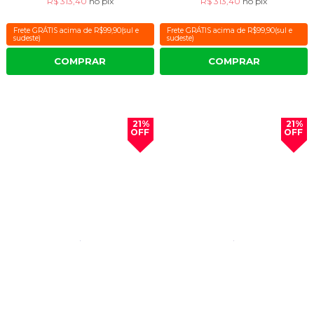
R$ 313,40
no
pix
R$ 313,40
no
pix
Frete GRÁTIS acima de R$99,90(sul e
Frete GRÁTIS acima de R$99,90(sul e
sudeste)
sudeste)
COMPRAR
COMPRAR
21%
21%
OFF
OFF