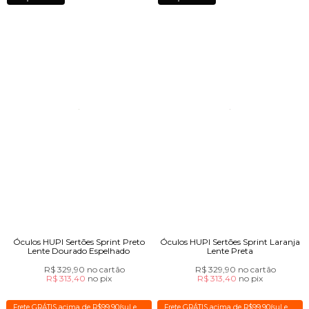
Óculos HUPI Sertões Sprint Preto
Óculos HUPI Sertões Sprint Laranja
Lente Dourado Espelhado
Lente Preta
R$ 329,90
no cartão
R$ 329,90
no cartão
R$ 313,40
no
pix
R$ 313,40
no
pix
Frete GRÁTIS acima de R$99,90(sul e
Frete GRÁTIS acima de R$99,90(sul e