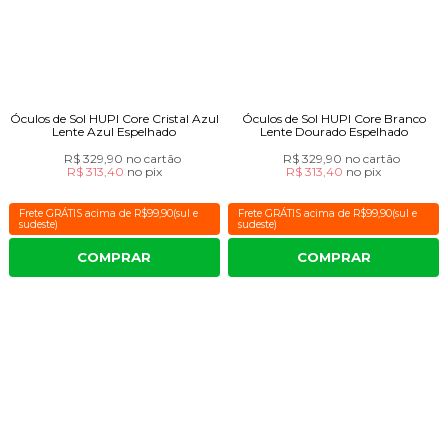
Óculos de Sol HUPI Core Cristal Azul
Óculos de Sol HUPI Core Branco
Lente Azul Espelhado
Lente Dourado Espelhado
R$ 329,90
no cartão
R$ 329,90
no cartão
R$ 313,40
no
pix
R$ 313,40
no
pix
Frete GRÁTIS acima de R$99,90(sul e
Frete GRÁTIS acima de R$99,90(sul e
sudeste)
sudeste)
COMPRAR
COMPRAR