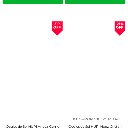
21%
21%
OFF
OFF
USE CUPOM "HUEZ" +30%OFF
Óculos de Sol HUPI Andez Camo
Óculos de Sol HUPI Huez Cristal -