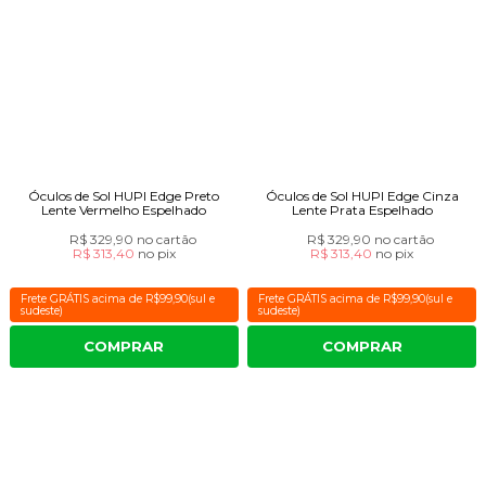
Óculos de Sol HUPI Edge Preto
Óculos de Sol HUPI Edge Cinza
Lente Vermelho Espelhado
Lente Prata Espelhado
R$ 329,90
no cartão
R$ 329,90
no cartão
R$ 313,40
no
pix
R$ 313,40
no
pix
Frete GRÁTIS acima de R$99,90(sul e
Frete GRÁTIS acima de R$99,90(sul e
sudeste)
sudeste)
COMPRAR
COMPRAR