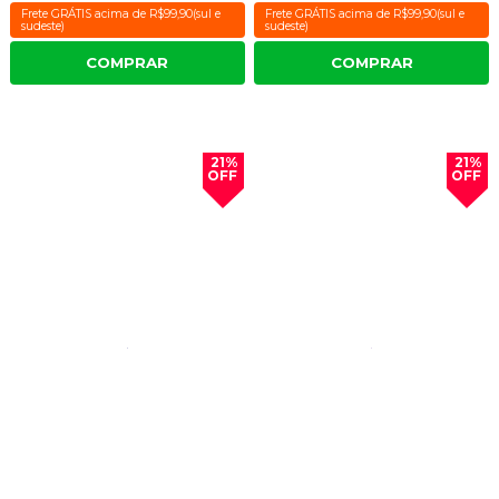
Frete GRÁTIS acima de R$99,90(sul e
Frete GRÁTIS acima de R$99,90(sul e
sudeste)
sudeste)
COMPRAR
COMPRAR
21%
21%
OFF
OFF