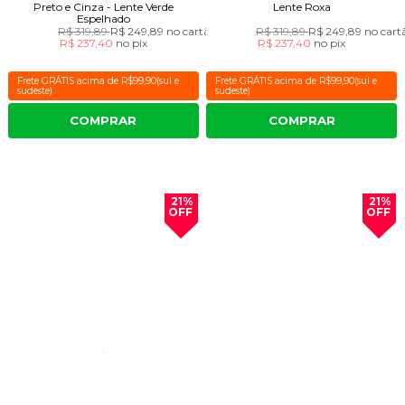
Preto e Cinza - Lente Verde
Lente Roxa
Espelhado
R$ 319,89
R$ 249,89
no cartão
R$ 319,89
R$ 249,89
no cart
R$ 237,40
no
pix
R$ 237,40
no
pix
Frete GRÁTIS acima de R$99,90(sul e
Frete GRÁTIS acima de R$99,90(sul e
sudeste)
sudeste)
COMPRAR
COMPRAR
21%
21%
OFF
OFF