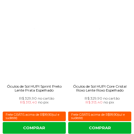
Óculos de Sol HUPI Sprint Preto
Óculos de Sol HUPI Core Cristal
Lente Prata Espelhado
Roxo Lente Roxo Espelhado
R$ 329,90
no cartão
R$ 329,90
no cartão
R$ 313,40
no
pix
R$ 313,40
no
pix
Frete GRÁTIS acima de R$99,90(sul e
Frete GRÁTIS acima de R$99,90(sul e
sudeste)
sudeste)
COMPRAR
COMPRAR