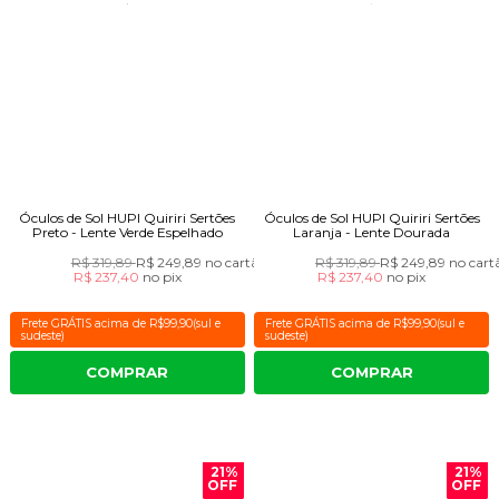
Óculos de Sol HUPI Quiriri Sertões
Óculos de Sol HUPI Quiriri Sertões
Preto - Lente Verde Espelhado
Laranja - Lente Dourada
R$ 319,89
R$ 249,89
no cartão
R$ 319,89
R$ 249,89
no cart
R$ 237,40
no
pix
R$ 237,40
no
pix
Frete GRÁTIS acima de R$99,90(sul e
Frete GRÁTIS acima de R$99,90(sul e
sudeste)
sudeste)
COMPRAR
COMPRAR
21%
21%
OFF
OFF