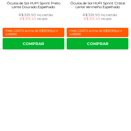
Óculos de Sol HUPI Sprint Preto
Óculos de Sol HUPI Sprint Cristal
Lente Dourado Espelhado
Lente Vermelho Espelhado
R$ 329,90
no cartão
R$ 329,90
no cartão
R$ 313,40
no
pix
R$ 313,40
no
pix
Frete GRÁTIS acima de R$99,90(sul e
Frete GRÁTIS acima de R$99,90(sul e
sudeste)
sudeste)
COMPRAR
COMPRAR