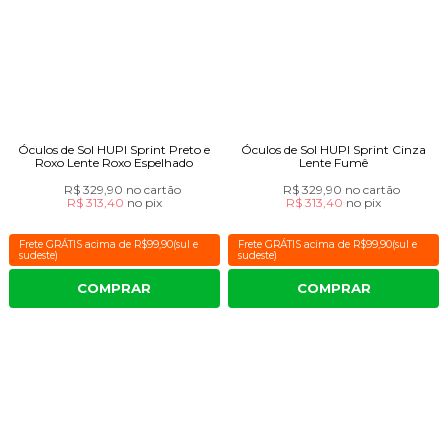
Óculos de Sol HUPI Sprint Preto e
Óculos de Sol HUPI Sprint Cinza
Roxo Lente Roxo Espelhado
Lente Fumê
R$ 329,90
no cartão
R$ 329,90
no cartão
R$ 313,40
no
pix
R$ 313,40
no
pix
Frete GRÁTIS acima de R$99,90(sul e
Frete GRÁTIS acima de R$99,90(sul e
sudeste)
sudeste)
COMPRAR
COMPRAR