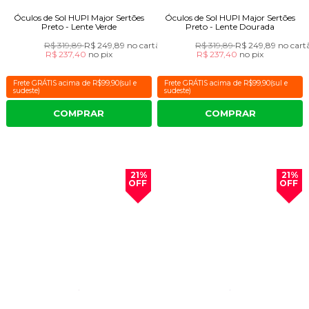
Óculos de Sol HUPI Major Sertões
Óculos de Sol HUPI Major Sertões
Preto - Lente Verde
Preto - Lente Dourada
R$ 319,89
R$ 249,89
no cartão
R$ 319,89
R$ 249,89
no cart
R$ 237,40
no
pix
R$ 237,40
no
pix
Frete GRÁTIS acima de R$99,90(sul e
Frete GRÁTIS acima de R$99,90(sul e
sudeste)
sudeste)
COMPRAR
COMPRAR
21%
21%
OFF
OFF