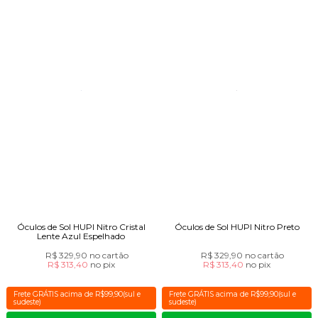
Óculos de Sol HUPI Nitro Cristal
Óculos de Sol HUPI Nitro Preto
Lente Azul Espelhado
R$ 329,90
no cartão
R$ 329,90
no cartão
R$ 313,40
no
pix
R$ 313,40
no
pix
Frete GRÁTIS acima de R$99,90(sul e
Frete GRÁTIS acima de R$99,90(sul e
sudeste)
sudeste)