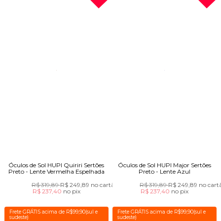
Óculos de Sol HUPI Quiriri Sertões
Óculos de Sol HUPI Major Sertões
Preto - Lente Vermelha Espelhada
Preto - Lente Azul
R$ 319,89
R$ 249,89
no cartão
R$ 319,89
R$ 249,89
no cart
R$ 237,40
no
pix
R$ 237,40
no
pix
Frete GRÁTIS acima de R$99,90(sul e
Frete GRÁTIS acima de R$99,90(sul e
sudeste)
sudeste)