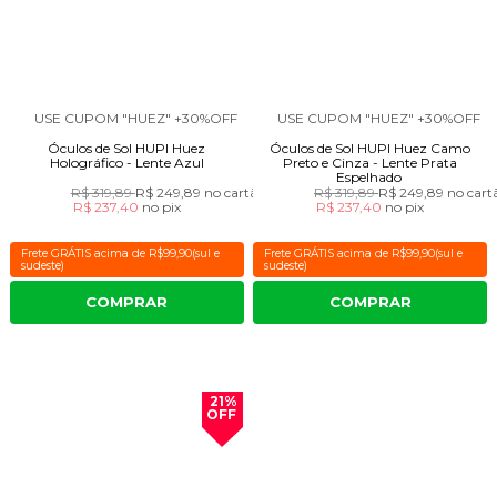
USE CUPOM "HUEZ" +30%OFF
USE CUPOM "HUEZ" +30%OFF
Óculos de Sol HUPI Huez
Óculos de Sol HUPI Huez Camo
Holográfico - Lente Azul
Preto e Cinza - Lente Prata
Espelhado
R$ 319,89
R$ 249,89
no cartão
R$ 319,89
R$ 249,89
no cart
R$ 237,40
no
pix
R$ 237,40
no
pix
Frete GRÁTIS acima de R$99,90(sul e
Frete GRÁTIS acima de R$99,90(sul e
sudeste)
sudeste)
COMPRAR
COMPRAR
21%
OFF