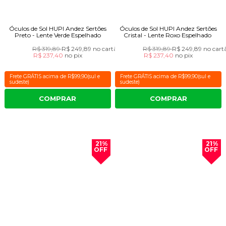
Óculos de Sol HUPI Andez Sertões
Óculos de Sol HUPI Andez Sertões
Preto - Lente Verde Espelhado
Cristal - Lente Roxo Espelhado
R$ 319,89
R$ 249,89
no cartão
R$ 319,89
R$ 249,89
no cart
R$ 237,40
no
pix
R$ 237,40
no
pix
Frete GRÁTIS acima de R$99,90(sul e
Frete GRÁTIS acima de R$99,90(sul e
sudeste)
sudeste)
COMPRAR
COMPRAR
21%
21%
OFF
OFF