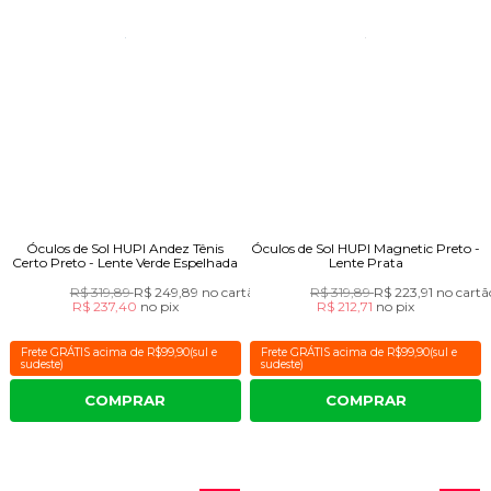
Óculos de Sol HUPI Andez Tênis
Óculos de Sol HUPI Magnetic Preto -
Certo Preto - Lente Verde Espelhada
Lente Prata
R$ 319,89
R$ 249,89
no cartão
R$ 319,89
R$ 223,91
no cartã
R$ 237,40
no
pix
R$ 212,71
no
pix
Frete GRÁTIS acima de R$99,90(sul e
Frete GRÁTIS acima de R$99,90(sul e
sudeste)
sudeste)
COMPRAR
COMPRAR