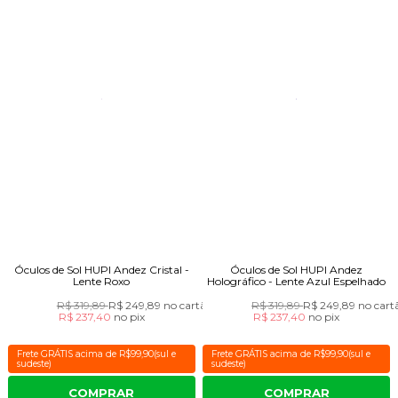
Óculos de Sol HUPI Andez Cristal -
Óculos de Sol HUPI Andez
Lente Roxo
Holográfico - Lente Azul Espelhado
R$ 319,89
R$ 249,89
no cartão
R$ 319,89
R$ 249,89
no cart
R$ 237,40
no
pix
R$ 237,40
no
pix
Frete GRÁTIS acima de R$99,90(sul e
Frete GRÁTIS acima de R$99,90(sul e
sudeste)
sudeste)
COMPRAR
COMPRAR