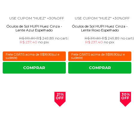
USE CUPOM "HUEZ" +30%OFF
USE CUPOM "HUEZ" +30%OFF
Óculos de Sol HUPI Huez Cinza -
Óculos de Sol HUPI Huez Cinza -
Lente Azul Espelhado
Lente Roxo Espelhado
R$ 319,89
R$ 249,89
no cartão
R$ 319,89
R$ 249,89
no cart
R$ 237,40
no
pix
R$ 237,40
no
pix
Frete GRÁTIS acima de R$99,90(sul e
Frete GRÁTIS acima de R$99,90(sul e
sudeste)
sudeste)
COMPRAR
COMPRAR
21%
30%
OFF
OFF