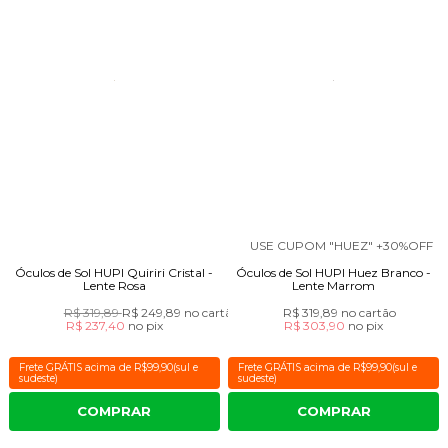
USE CUPOM "HUEZ" +30%OFF
Óculos de Sol HUPI Quiriri Cristal -
Óculos de Sol HUPI Huez Branco -
Lente Rosa
Lente Marrom
R$ 319,89
R$ 249,89
no cartão
R$ 319,89
no cartão
R$ 237,40
no
pix
R$ 303,90
no
pix
Frete GRÁTIS acima de R$99,90(sul e
Frete GRÁTIS acima de R$99,90(sul e
sudeste)
sudeste)
COMPRAR
COMPRAR