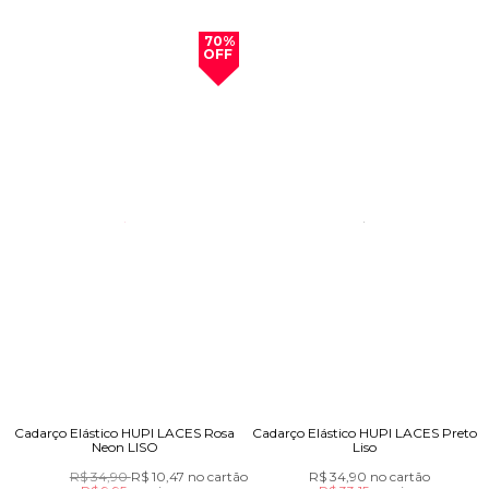
70%
OFF
Cadarço Elástico HUPI LACES Rosa
Cadarço Elástico HUPI LACES Preto
Neon LISO
Liso
R$ 34,90
R$ 10,47
no cartão
R$ 34,90
no cartão