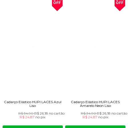
OFF
OFF
Cadarço Elástico HUPI LACES Azul
Cadarço Elástico HUPI LACES
Liso
Amarelo Neon Liso
R$ 34,90
R$ 26,18
no cartão
R$ 34,90
R$ 26,18
no cartão
R$ 24,87
no
pix
R$ 24,87
no
pix