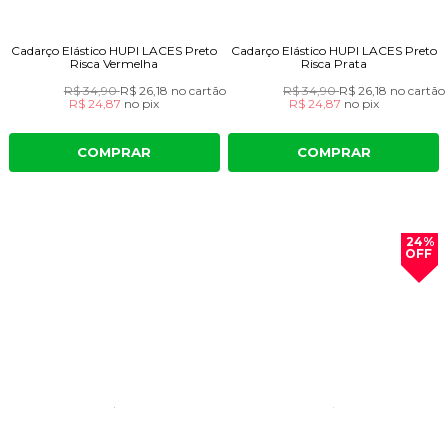
Cadarço Elástico HUPI LACES Preto
Cadarço Elástico HUPI LACES Preto
Risca Vermelha
Risca Prata
R$ 34,90
R$ 26,18
no cartão
R$ 34,90
R$ 26,18
no cartão
R$ 24,87
no
pix
R$ 24,87
no
pix
COMPRAR
COMPRAR
24%
OFF