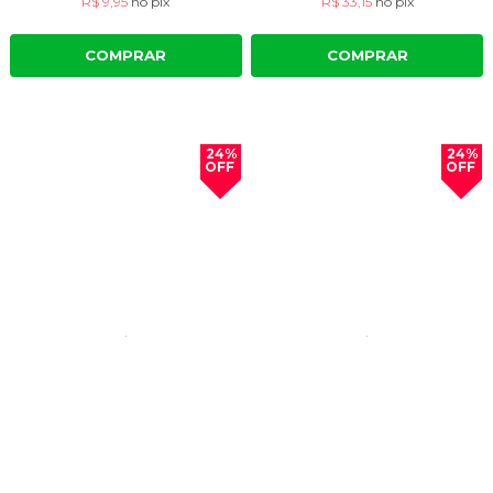
R$ 9,95
no
pix
R$ 33,15
no
pix
COMPRAR
COMPRAR
24%
24%
OFF
OFF