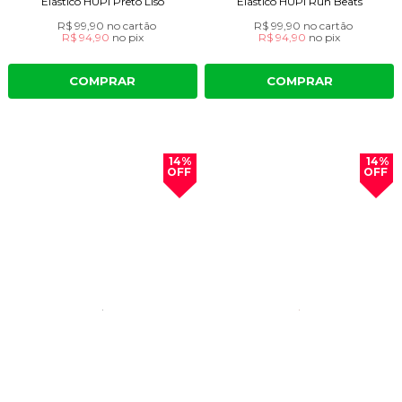
Elástico HUPI Preto Liso
Elástico HUPI Run Beats
R$ 99,90
no cartão
R$ 99,90
no cartão
R$ 94,90
no
pix
R$ 94,90
no
pix
COMPRAR
COMPRAR
14%
14%
OFF
OFF