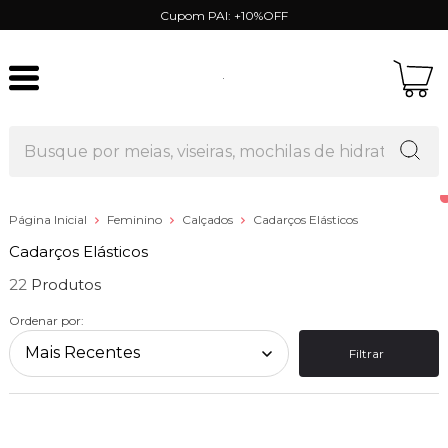
Cupom PAI: +10%OFF
Página Inicial
Feminino
Calçados
Cadarços Elásticos
Cadarços Elásticos
22
Ordenar por:
Filtrar