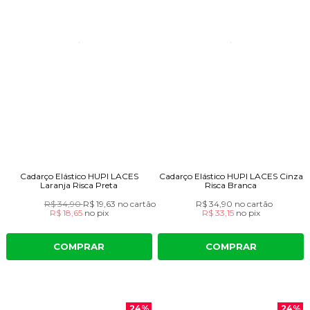
Cadarço Elástico HUPI LACES
Cadarço Elástico HUPI LACES Cinza
Laranja Risca Preta
Risca Branca
R$ 34,90
R$ 19,63
no cartão
R$ 34,90
no cartão
R$ 18,65
no
pix
R$ 33,15
no
pix
COMPRAR
COMPRAR
24%
24%