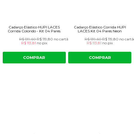
Cadarço Elástico HUPI LACES
Cadarço Elástico Corrida HUPI
Corrida Colorido - Kit 04 Pares
LACES Kit 04 Pares Neon
R$ 139,60
R$ 119,80
no cartão
R$ 139,60
R$ 119,80
no cartã
R$ 113,81
no
pix
R$ 113,81
no
pix
COMPRAR
COMPRAR