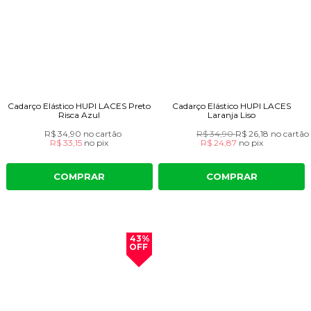
Cadarço Elástico HUPI LACES Preto
Cadarço Elástico HUPI LACES
Risca Azul
Laranja Liso
R$ 34,90
no cartão
R$ 34,90
R$ 26,18
no cartão
R$ 33,15
no
pix
R$ 24,87
no
pix
COMPRAR
COMPRAR
43%
OFF