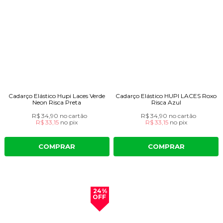
Cadarço Elástico Hupi Laces Verde
Cadarço Elástico HUPI LACES Roxo
Neon Risca Preta
Risca Azul
R$ 34,90
no cartão
R$ 34,90
no cartão
R$ 33,15
no
pix
R$ 33,15
no
pix
COMPRAR
COMPRAR
24%
OFF