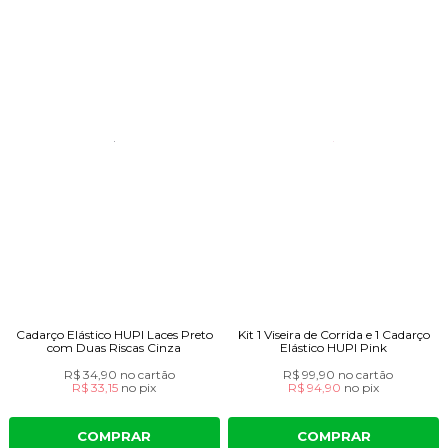
Cadarço Elástico HUPI Laces Preto
Kit 1 Viseira de Corrida e 1 Cadarço
com Duas Riscas Cinza
Elástico HUPI Pink
R$ 34,90
no cartão
R$ 99,90
no cartão
R$ 33,15
no
pix
R$ 94,90
no
pix
COMPRAR
COMPRAR