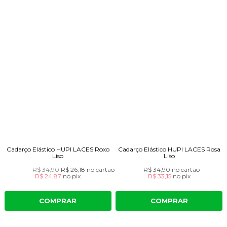
Cadarço Elástico HUPI LACES Roxo
Cadarço Elástico HUPI LACES Rosa
Liso
Liso
R$ 34,90
R$ 26,18
no cartão
R$ 34,90
no cartão
R$ 24,87
no
pix
R$ 33,15
no
pix
COMPRAR
COMPRAR