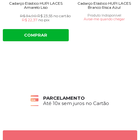
Cadarço Elástico HUPI LACES
Cadarço Elástico HUPI LACES
Amarelo Liso
Branco Risca Azul
R$ 34,90
R$ 23,55
no cartão
Produto Indisponível
Avise-me quando chegar
R$ 22,37
no
pix
COMPRAR
PARCELAMENTO
Até 10x sem juros no Cartão