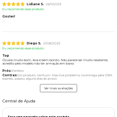
Lidiane S.
26/11/2023
Eu recomendo esse produto.
Gostei!
...
Diego S.
21/08/2023
Eu recomendo esse produto.
Top
Óculos muito bom, leve e bem bonito. Não parece ser muito resistente,
acredito pelo modelo não ter armação em baixo.
Prós:
Perfeito
Contras:
Do produto, nenhum. Mas tive problema na entrega pela DBA
express, passou alguns dias do prazo.
Ver mais avaliações
Central de Ajuda
Faça uma pergunta sobre este produto