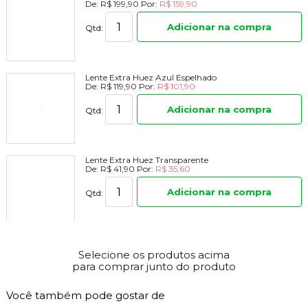
De:
R$ 199,90
Por:
R$ 159,90
Adicionar na compra
Qtd:
Lente Extra Huez Azul Espelhado
De:
R$ 119,90
Por:
R$ 101,90
Adicionar na compra
Qtd:
Lente Extra Huez Transparente
De:
R$ 41,90
Por:
R$ 35,60
Adicionar na compra
Qtd:
Lente Extra Huez Verde Espelhado
De:
R$ 119,90
Por:
R$ 101,90
Selecione os produtos acima
para comprar junto do produto
Adicionar na compra
Qtd:
Você também pode gostar de