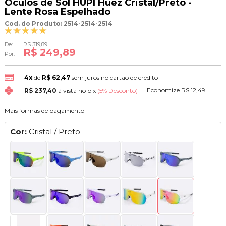
Óculos de Sol HUPI Huez Cristal/Preto -
Lente Rosa Espelhado
Cod. do Produto: 2514-2514-2514
De:
R$ 319,89
R$ 249,89
Por:
4x
de
R$ 62,47
sem juros no cartão de crédito
Economize
R$ 12,49
R$ 237,40
à vista no pix
(5% Desconto)
Mais formas de pagamento
Cor:
Cristal / Preto