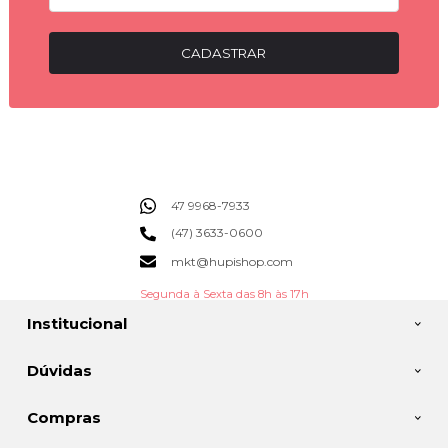
CADASTRAR
47 9968-7933
(47) 3633-0600
mkt@hupishop.com
Segunda à Sexta das 8h às 17h
Institucional
Dúvidas
Compras