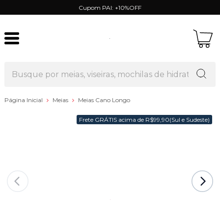
Cupom PAI: +10%OFF
Página Inicial
Meias
Meias Cano Longo
Frete GRÁTIS acima de R$99,90(Sul e Sudeste)