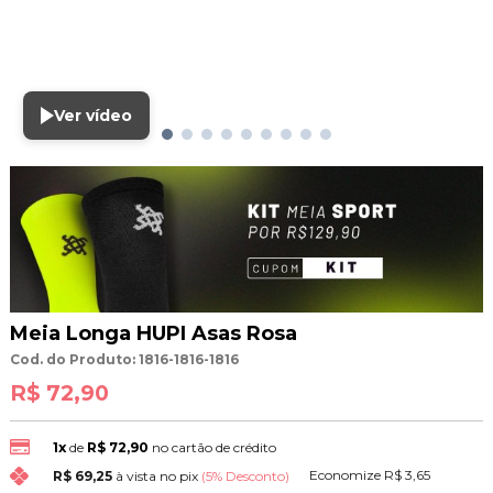
Ver vídeo
Meia Longa HUPI Asas Rosa
Cod. do Produto: 1816-1816-1816
R$ 72,90
1x
de
R$ 72,90
no cartão de crédito
Economize
R$ 3,65
R$ 69,25
à vista no pix
(5% Desconto)