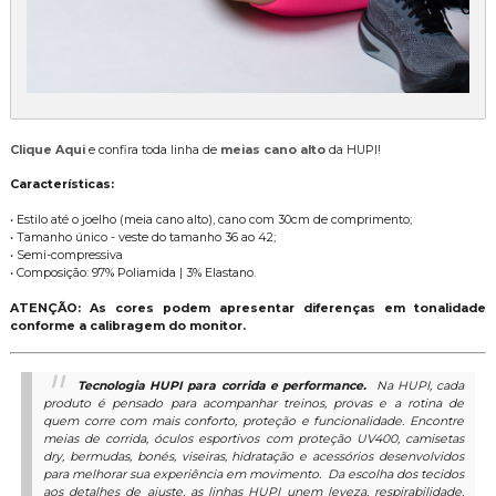
Clique Aqui
e confira toda linha de
meias cano
alto
da HUPI!
Características:
• Estilo até o joelho (meia cano alto), cano com 30cm de comprimento;
• Tamanho único - veste do tamanho 36 ao 42;
• Semi-compressiva
• Composição: 97% Poliamida | 3% Elastano.
ATENÇÃO: As cores podem apresentar diferenças em tonalidade
conforme a calibragem do monitor.
Tecnologia HUPI para corrida e performance.
Na HUPI, cada
produto é pensado para acompanhar treinos, provas e a rotina de
quem corre com mais conforto, proteção e funcionalidade. Encontre
meias de corrida, óculos esportivos com proteção UV400, camisetas
dry, bermudas, bonés, viseiras, hidratação e acessórios desenvolvidos
para melhorar sua experiência em movimento.
Da escolha dos tecidos
aos detalhes de ajuste, as linhas HUPI unem leveza, respirabilidade,