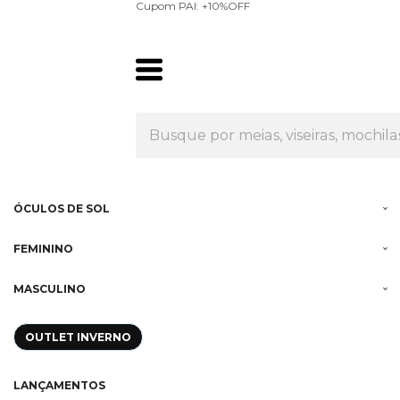
Olá Visitante!
Acesse sua conta e pedidos
Cupom PAI: +10%OFF
MENU
RUNNING
TÊNIS
MEIAS
ÓCULOS DE SOL
FEMININO
MASCULINO
OUTLET INVERNO
LANÇAMENTOS