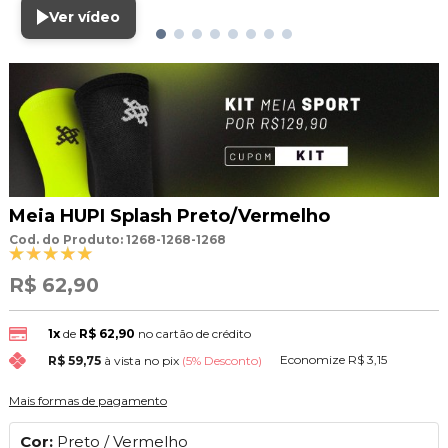
Ver vídeo
Meia HUPI Splash Preto/Vermelho
Cod. do Produto: 1268-1268-1268
R$ 62,90
1x
de
R$ 62,90
no cartão de crédito
Economize
R$ 3,15
R$ 59,75
à vista no pix
(5% Desconto)
Mais formas de pagamento
Cor:
Preto / Vermelho