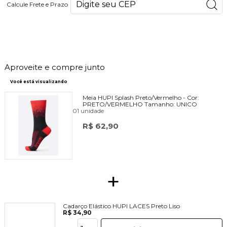
Calcule Frete e Prazo
63
PONTOS
Aproveite e compre junto
Você está visualizando
Meia HUPI Splash Preto/Vermelho -
Cor:
PRETO/VERMELHO
Tamanho:
UNICO
01 unidade
R$ 62,90
+
Cadarço Elástico HUPI LACES Preto Liso
R$ 34,90