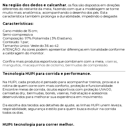
Na região dos dedos e calcanhar
, os fios são dispostos em direções
diferentes do restante da meia, fazendo com que a modelagem se torne
muito mais anatômica, acompanhando o desenho dos pés. Esta
característica também prolonga a durabilidade, impedindo o desgaste.
Características:
Cano médio de 15 cm;
Semi-compressiva
Composição: 97% Poliamida | 3% Elastano;
Conteúdo: 1 par;
Tamanho único: Veste do 36 ao 42.
ATENÇÃO: As cores podem apresentar diferenças em tonalidade conforme
a calibragem do monitor.
Confira mais produtos esportivos que combinam com a meia,
viseiras
,
manguitos
,
macaquinhos de ciclismo
,
bermudas de compressão
.
Tecnologia HUPI para corrida e performance.
Na HUPI, cada produto é pensado para acompanhar treinos, provas e a
rotina de quem corre com mais conforto, proteção e funcionalidade.
Encontre meias de corrida, óculos esportivos com proteção UV400,
camisetas dry, bermudas, bonés, viseiras, hidratação e acessórios
desenvolvidos para melhorar sua experiência em movimento.
Da escolha dos tecidos aos detalhes de ajuste, as linhas HUPI unem leveza,
respirabilidade, segurança e estilo para quem busca evoluir na corrida
todos os dias.
HUPI: tecnologia para correr melhor.