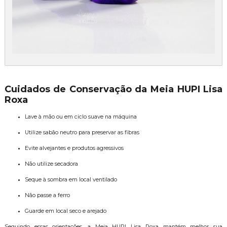
Cuidados de Conservação da Meia HUPI Lisa
Roxa
Lave à mão ou em ciclo suave na máquina
Utilize sabão neutro para preservar as fibras
Evite alvejantes e produtos agressivos
Não utilize secadora
Seque à sombra em local ventilado
Não passe a ferro
Guarde em local seco e arejado
Seguindo essas orientações, a Meia HUPI Lisa Roxa mantém melhor sua