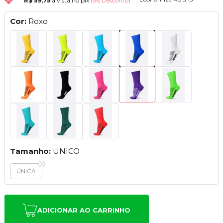
R$ 59,75
à vista no pix
(5% Desconto)
Cor:
Roxo
Tamanho:
UNICO
ÚNICA
ADICIONAR AO CARRINHO