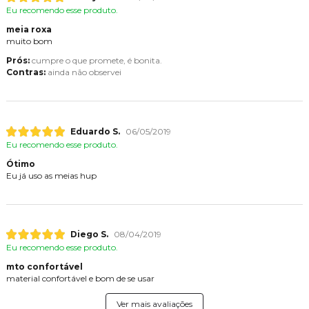
Eu recomendo esse produto.
meia roxa
muito bom
Prós:
cumpre o que promete, é bonita.
Contras:
ainda não observei
Eduardo S.
06/05/2019
Eu recomendo esse produto.
Ótimo
Eu já uso as meias hup
Diego S.
08/04/2019
Eu recomendo esse produto.
mto confortável
material confortável e bom de se usar
Ver mais avaliações