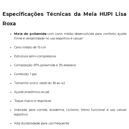
Especificações Técnicas da Meia HUPI Lisa
Roxa
Meia de poliamida
com cano médio desenvolvida para conforto, ajuste
firme e versatilidade no uso esportivo e casual
Cano médio de 15 cm
Estrutura semi-compressiva
Composição: 97% poliamida e 3% elastano
Conteúdo: 1 par
Tamanho único: veste do 36 ao 42
Ajuste anatômico ao pé
Toque macio e respirável
Indicada para corrida, academia, ciclismo, treino funcional e uso casual
esportivo
Alta durabilidade para uso frequente