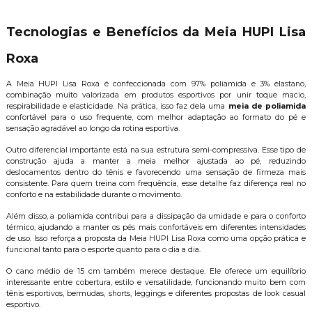
Tecnologias e Benefícios da Meia HUPI Lisa
Roxa
A Meia HUPI Lisa Roxa é confeccionada com 97% poliamida e 3% elastano,
combinação muito valorizada em produtos esportivos por unir toque macio,
respirabilidade e elasticidade. Na prática, isso faz dela uma
meia de poliamida
confortável para o uso frequente, com melhor adaptação ao formato do pé e
sensação agradável ao longo da rotina esportiva.
Outro diferencial importante está na sua estrutura semi-compressiva. Esse tipo de
construção ajuda a manter a meia melhor ajustada ao pé, reduzindo
deslocamentos dentro do tênis e favorecendo uma sensação de firmeza mais
consistente. Para quem treina com frequência, esse detalhe faz diferença real no
conforto e na estabilidade durante o movimento.
Além disso, a poliamida contribui para a dissipação da umidade e para o conforto
térmico, ajudando a manter os pés mais confortáveis em diferentes intensidades
de uso. Isso reforça a proposta da Meia HUPI Lisa Roxa como uma opção prática e
funcional tanto para o esporte quanto para o dia a dia.
O cano médio de 15 cm também merece destaque. Ele oferece um equilíbrio
interessante entre cobertura, estilo e versatilidade, funcionando muito bem com
tênis esportivos, bermudas, shorts, leggings e diferentes propostas de look casual
esportivo.