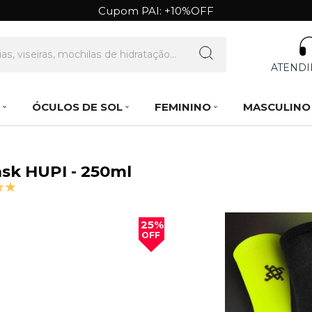
Cupom PAI: +10%OFF
ATEND
ÓCULOS DE SOL
FEMININO
MASCULINO
ask HUPI - 250ml
25%
OFF