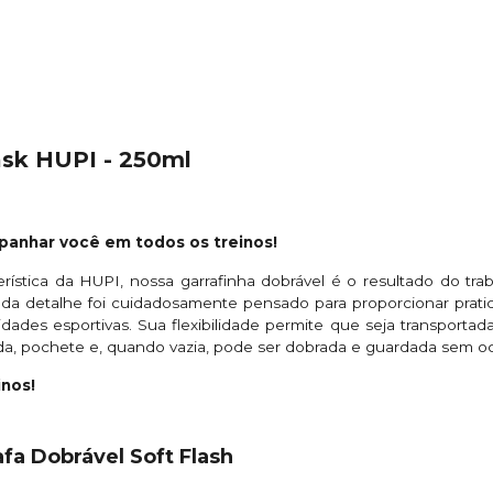
ask HUPI - 250ml
panhar você em todos os treinos!
ística da HUPI, nossa garrafinha dobrável é o resultado do tr
 Cada detalhe foi cuidadosamente pensado para proporcionar prati
vidades esportivas. Sua flexibilidade permite que seja transpor
ida, pochete e, quando vazia, pode ser dobrada e guardada sem o
inos!
afa Dobrável Soft Flash