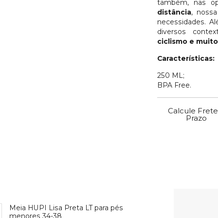
também, nas o
distância
, nossa
necessidades. Al
diversos conte
ciclismo e muito
Características:
250 ML;
BPA Free.
Calcule Frete
Prazo
Meia HUPI Lisa Preta LT para pés
menores 34-38