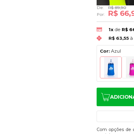
De:
R$ 89,90
R$ 66,
Por:
1x
de
R$ 6
R$ 63,55
à
Cor:
Azul
ADICION
Com opções de 