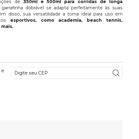
pções de
350ml e 500ml para corridas de longa
 garrafinha dobrável se adapta perfeitamente às suas
ém disso, sua versatilidade a torna ideal para uso em
xtos
esportivos, como academia, beach tennis,
 mais.
 e
67
PONTOS