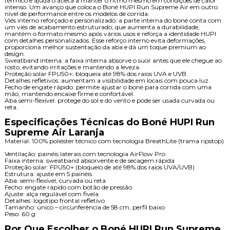
térmico e ajuda o atleta a manter o ritmo mesmo em condições de calor
intenso. Um avanço que coloca o Boné HUPI Run Supreme Air em outro
nível de performance entre os modelos de corrida.
Viés interno reforçado e personalizado: a parte interna do boné conta com
um viés de acabamento estruturado, que aumenta a durabilidade,
mantém o formato mesmo após vários usos e reforça a identidade HUPI
com detalhes personalizados. Esse reforço interno evita deformações,
proporciona melhor sustentação da aba e dá um toque premium ao
design.
Sweatband interna: a faixa interna absorve o suor antes que ele chegue ao
rosto, evitando irritações e mantendo a leveza.
Proteção solar FPU50+: bloqueia até 98% dos raios UVA e UVB.
Detalhes refletivos: aumentam a visibilidade em locais com pouca luz.
Fecho de engate rápido: permite ajustar o boné para corrida com uma
mão, mantendo encaixe firme e confortável.
Aba semi-flexível: protege do sol e do vento e pode ser usada curvada ou
reta.
Especificações Técnicas do Boné HUPI Run
Supreme Air Laranja
Material: 100% poliéster técnico com tecnologia BreathLite (trama ripstop)
Ventilação: painéis laterais com tecnologia AirFlow Pro
Faixa interna: sweatband absorvente e de secagem rápida
Proteção solar: FPU50+ (bloqueio de até 98% dos raios UVA/UVB)
Estrutura: ajuste em 5 painéis
Aba: semi-flexível, curvada ou reta
Fecho: engate rápido com botão de pressão
Ajuste: alça regulável com fivela
Detalhes: logotipo frontal refletivo
Tamanho: único – circunferência de 58 cm, perfil baixo
Peso: 60 g
Por Que Escolher o Boné HUPI Run Supreme