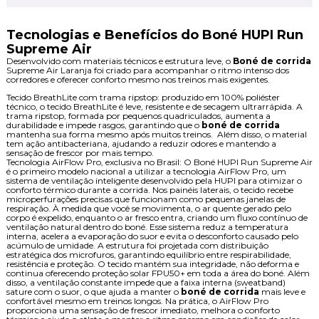
Tecnologias e Benefícios do Boné HUPI Run
Supreme Air
Desenvolvido com materiais técnicos e estrutura leve, o
Boné de corrida
Supreme Air Laranja foi criado para acompanhar o ritmo intenso dos
corredores e oferecer conforto mesmo nos treinos mais exigentes.
Tecido BreathLite com trama ripstop: produzido em 100% poliéster
técnico, o tecido BreathLite é leve, resistente e de secagem ultrarrápida. A
trama ripstop, formada por pequenos quadriculados, aumenta a
durabilidade e impede rasgos, garantindo que o
boné de corrida
mantenha sua forma mesmo após muitos treinos. Além disso, o material
tem ação antibacteriana, ajudando a reduzir odores e mantendo a
sensação de frescor por mais tempo.
Tecnologia AirFlow Pro, exclusiva no Brasil: O Boné HUPI Run Supreme Air
é o primeiro modelo nacional a utilizar a tecnologia AirFlow Pro, um
sistema de ventilação inteligente desenvolvido pela HUPI para otimizar o
conforto térmico durante a corrida. Nos painéis laterais, o tecido recebe
microperfurações precisas que funcionam como pequenas janelas de
respiração. À medida que você se movimenta, o ar quente gerado pelo
corpo é expelido, enquanto o ar fresco entra, criando um fluxo contínuo de
ventilação natural dentro do boné. Esse sistema reduz a temperatura
interna, acelera a evaporação do suor e evita o desconforto causado pelo
acúmulo de umidade. A estrutura foi projetada com distribuição
estratégica dos microfuros, garantindo equilíbrio entre respirabilidade,
resistência e proteção. O tecido mantém sua integridade, não deforma e
continua oferecendo proteção solar FPU50+ em toda a área do boné. Além
disso, a ventilação constante impede que a faixa interna (sweatband)
sature com o suor, o que ajuda a manter o
boné de corrida
mais leve e
confortável mesmo em treinos longos. Na prática, o AirFlow Pro
proporciona uma sensação de frescor imediato, melhora o conforto