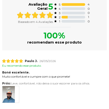
5
Avaliação
4
5
Geral
0
4
0
3
1
2
0
1
Baseado em
4
Avaliações
100%
recomendam esse produto
Paulo J.
26/05/2026
Eu recomendo esse produto.
Boné excelente.
Muito confortável e cumpre com o que promete!
Prós:
Leve, confortável, não deixa o suor escorrer para os olhos.