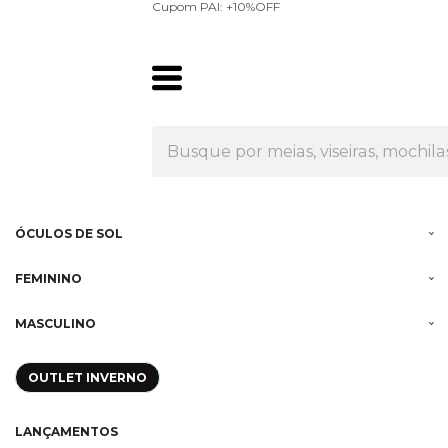
Olá Visitante!
Acesse sua conta e pedidos
Cupom PAI: +10%OFF
MENU
RUNNING
TÊNIS
MEIAS
ÓCULOS DE SOL
FEMININO
MASCULINO
OUTLET INVERNO
LANÇAMENTOS