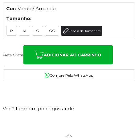
Cor:
Verde / Amarelo
Tamanho:
P
M
G
GG
Tabela de Tamanhos
ADICIONAR AO CARRINHO
Frete Grátis
116
PONTOS
Você também pode gostar de