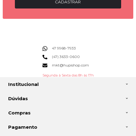
CADASTRAR
47 9968-7933
(47) 3633-0600
mkt@hupishop.com
Segunda à Sexta das 8h às 17h
Institucional
Dúvidas
Compras
Pagamento