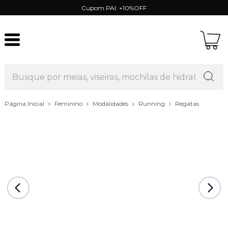
Cupom PAI: +10%OFF
Página Inicial
Feminino
Modalidades
Running
Regatas