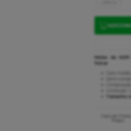
ÚNICA
ADICION
Meias da HUPI 
física!
Cano médio 
Semi-compr
Composição:
Conteúdo: 1 
Tamanho ún
Calcule Frete
Prazo