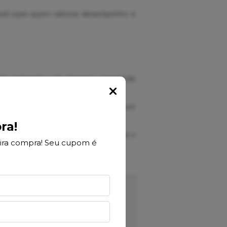
sável para quem valoriza desempenho e
7% poliamida e 3% elastano, garantindo
Popup
abilidade e evitando o acúmulo de suor
ra!
garante liberdade de movimento para o
ira compra! Seu cupom é