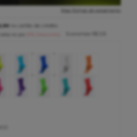
Mais formas de pagamento
2,90
no cartão de crédito
Economize
R$ 3,15
vista no pix
(5% Desconto)
ICO