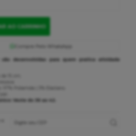
AR AO CARRINHO
são desenvolvidas para quem pratica atividade
de 15 cm;
essiva
 97% Poliamida | 3% Elastano;
par;
ico: Veste do 36 ao 42.
 e