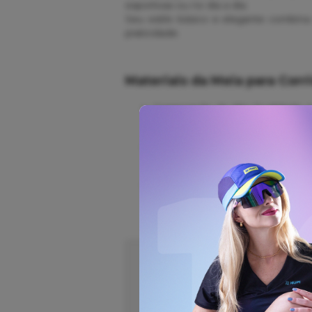
esportivas ou no dia a dia.
Seu estilo básico e elegante combina
praticidade.
Materiais da Meia para Corr
Composição de Alta Qualidade:
ajuste confortável e alta durabilid
Controle Térmico e Conforto: O 
durante treinos intensos.
Suavidade no Toque: A poliamida
máximo conforto.