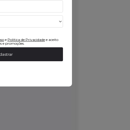
uso
e
Politica de Privacidade
e aceito
s e promoções.
dastrar