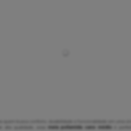
ra quem busca conforto, durabilidade e funcionalidade em uma ún
e alta qualidade, essa
meia poliamida cano médio
é perfei