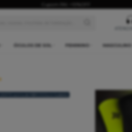
Cupom PAI: +10%OFF
ATEND
ÓCULOS DE SOL
FEMININO
MASCULINO
 GRÁTIS acima de R$99,90(Sul e Sudeste)