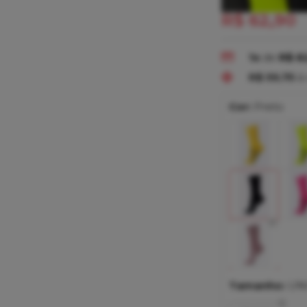
R$ 62,90
1x
de
R$ 6
R$ 59,75
à 
Cor:
Preto
Tamanho:
UN