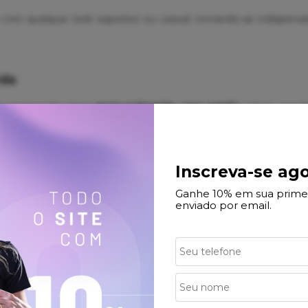
 com qualquer look esportivo ou casual, tornando-se indispen
ida
 A composição dessa
meia poliamida cano médio
é feita com 9
ade.
tecido técnico mantém os pés frescos e secos, promovendo respir
Inscreva-se ago
 proporciona um toque macio e agradável, enquanto o elastano 
Ganhe 10% em sua prime
enviado por email.