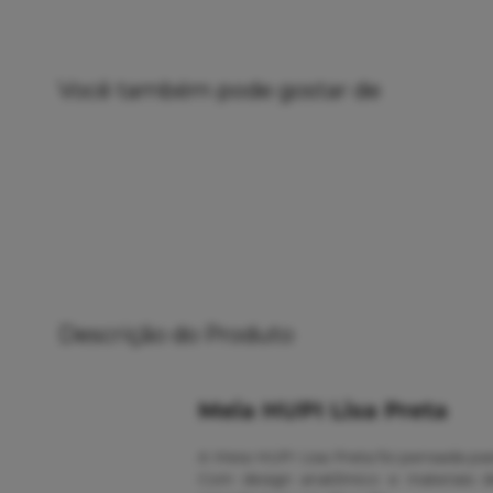
Você também pode gostar de
Descrição do Produto
Meia HUPI Lisa Preta
A Meia HUPI Lisa Preta foi pensada pa
Com design anatômico e materiais d