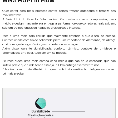
Meia HUPI In Flow
Quer correr com mais proteção contra bolhas, frescor duradouro e firmeza nos
movimentos?
A Meia HUPI In Flow foi feita pra isso. Com estrutura semi compressiva, cano
médio e design marcante, ela entrega a performance que corredores reais exigem,
seja em treinos longos ou naqueles tiros curtos e intensos.
Essa é uma meia para corrida que realmente entende o que o seu pé precisa.
Confeccionada com fio de poliamida premium importado da Alemanha, ela abraça
o pé com ajuste ergonômico, sem apertar ou escorregar.
Além disso, garante durabilidade, conforto térmico, controle de umidade e
propriedades anti odor, tudo em um só modelo.
Se você busca uma meia corrida cano médio que não fique ensopada, que não
irrite a pele e que ainda tenha estilo, a In Flow entrega exatamente isso.
E faz isso com um detalhe técnico que muda tudo: ventilação inteligente onde seu
pé mais precisa.