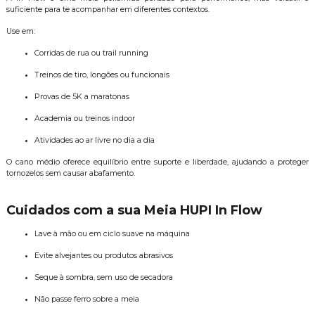
suficiente para te acompanhar em diferentes contextos.
Use em:
Corridas de rua ou trail running
Treinos de tiro, longões ou funcionais
Provas de 5K a maratonas
Academia ou treinos indoor
Atividades ao ar livre no dia a dia
O cano médio oferece equilíbrio entre suporte e liberdade, ajudando a proteger
tornozelos sem causar abafamento.
Cuidados com a sua Meia HUPI In Flow
Lave à mão ou em ciclo suave na máquina
Evite alvejantes ou produtos abrasivos
Seque à sombra, sem uso de secadora
Não passe ferro sobre a meia