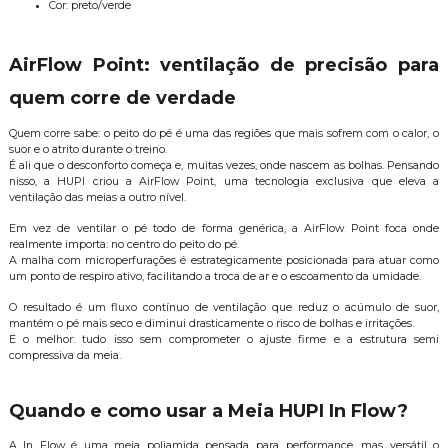
Cor: preto/verde
AirFlow Point: ventilação de precisão para
quem corre de verdade
Quem corre sabe: o peito do pé é uma das regiões que mais sofrem com o calor, o
suor e o atrito durante o treino.
É ali que o desconforto começa e, muitas vezes, onde nascem as bolhas. Pensando
nisso, a HUPI criou a AirFlow Point, uma tecnologia exclusiva que eleva a
ventilação das meias a outro nível.
Em vez de ventilar o pé todo de forma genérica, a AirFlow Point foca onde
realmente importa: no centro do peito do pé.
A malha com microperfurações é estrategicamente posicionada para atuar como
um ponto de respiro ativo, facilitando a troca de ar e o escoamento da umidade.
O resultado é um fluxo contínuo de ventilação que reduz o acúmulo de suor,
mantém o pé mais seco e diminui drasticamente o risco de bolhas e irritações.
E o melhor: tudo isso sem comprometer o ajuste firme e a estrutura semi
compressiva da meia.
Quando e como usar a Meia HUPI In Flow?
A In Flow é uma meia poliamida pensada para performance, mas versátil o