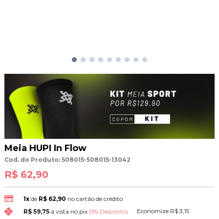
Meia HUPI In Flow
Cod. do Produto: 508015-508015-13042
R$ 62,90
1x
de
R$ 62,90
no cartão de crédito
Economize
R$ 3,15
R$ 59,75
à vista no pix
(5% Desconto)