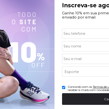
 ACIMA 169,90
PARCELAMENTO
Inscreva-se ago
ulamento
Até 10x sem juros no Ca
Ganhe 10% em sua prime
enviado por email.
as
Compras
Concordo com os
Termos de 
receber e-mails com novidade
Comprar
Meus Pedidos
Ca
 Desconto em Tênis
Minha Conta
ção e Garantia HUPI
Rastrear Pedido