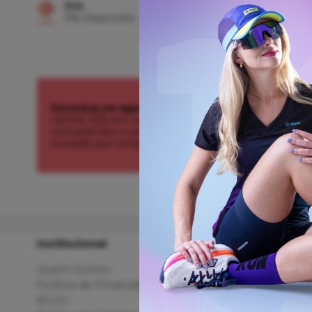
PIX
FRETE GRÁTIS
5% Desconto
Confira o Reg
Inscreva-se agora!
Ganhe 10% em sua primeira
compra! Seu cupom é
enviado por email.
Institucional
Dúvid
Quem Somos
Como 
Política de Privacidade
Cupom
BLOG
Devolu