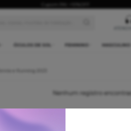
Cupom PAI: +10%OFF
ATEND
ÓCULOS DE SOL
FEMININO
MASCULINO
Tennis e Running 2023
Nenhum registro encontra