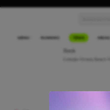
MENU
RUNNING
TÊNIS
MEIAS
Rock
Coleção Fitness, Beach 