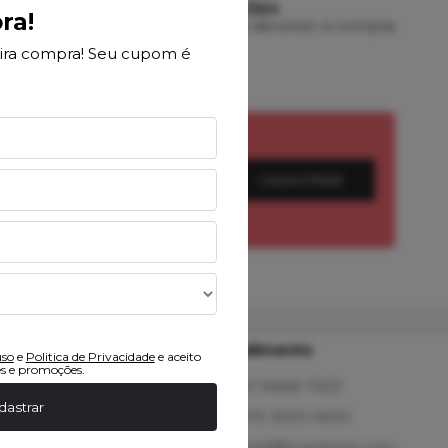
DEVOLUÇÕES
ra!
rtão
7 dias para devolver a compra
ira compra! Seu cupom é
CADASTRAR
Atendimento
uso
e
Politica de Privacidade
e aceito
s e promoções.
47 9968-7933
dastrar
(47) 3633-0600
mkt@hupishop.com