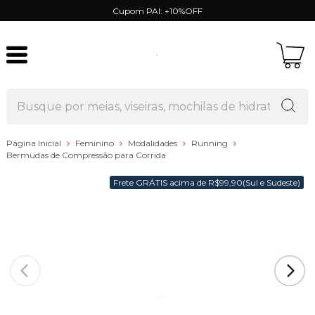
Cupom PAI: +10%OFF
Página Inicial
Feminino
Modalidades
Running
Bermudas de Compressão para Corrida
Frete GRÁTIS acima de R$99,90(Sul e Sudeste)