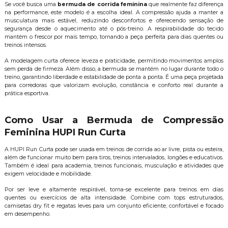
Se você busca uma
bermuda de corrida feminina
que realmente faz diferença
na performance, este modelo é a escolha ideal. A compressão ajuda a manter a
musculatura mais estável, reduzindo desconfortos e oferecendo sensação de
segurança desde o aquecimento até o pós-treino. A respirabilidade do tecido
mantém o frescor por mais tempo, tornando a peça perfeita para dias quentes ou
treinos intensos.
A modelagem curta oferece leveza e praticidade, permitindo movimentos amplos
sem perda de firmeza. Além disso, a bermuda se mantém no lugar durante todo o
treino, garantindo liberdade e estabilidade de ponta a ponta. É uma peça projetada
para corredoras que valorizam evolução, constância e conforto real durante a
prática esportiva.
Como Usar a Bermuda de Compressão
Feminina HUPI Run Curta
A HUPI Run Curta pode ser usada em treinos de corrida ao ar livre, pista ou esteira,
além de funcionar muito bem para tiros, treinos intervalados, longões e educativos.
Também é ideal para academia, treinos funcionais, musculação e atividades que
exigem velocidade e mobilidade.
Por ser leve e altamente respirável, torna-se excelente para treinos em dias
quentes ou exercícios de alta intensidade. Combine com tops estruturados,
camisetas dry fit e regatas leves para um conjunto eficiente, confortável e focado
em desempenho.