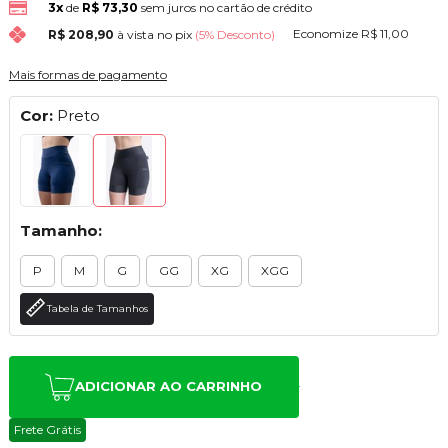
3x
de
R$ 73,30
sem juros no cartão de crédito
Economize
R$ 11,00
R$ 208,90
à vista no pix
(5% Desconto)
Mais formas de pagamento
Cor:
Preto
Tamanho:
P
M
G
GG
XG
XGG
Tabela de Tamanhos
ADICIONAR AO CARRINHO
Frete Grátis