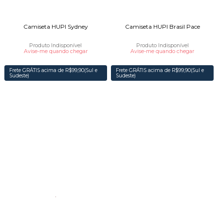
Camiseta HUPI Sydney
Camiseta HUPI Brasil Pace
Produto Indisponível
Produto Indisponível
Avise-me quando chegar
Avise-me quando chegar
Frete GRÁTIS acima de R$99,90(Sul e
Frete GRÁTIS acima de R$99,90(Sul e
Sudeste)
Sudeste)