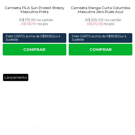
Camiseta FILA Sun Protect Breezy
Camiseta Manga Curta Columbia
Masculina Preta
Masculina Zero Rules Azul
R$ 179,99
no cartão
R$ 329,00
no cartão
R$ 161,99
no
pix
R$ 312,55
no
pix
Frete GRÁTIS acima de R$99,90(Sul e
Frete GRÁTIS acima de R$99,90(Sul e
Sudeste)
Sudeste)
COMPRAR
COMPRAR
Lançamento