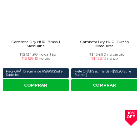
Camiseta Dry HUPI Brasa 1
Camiseta Dry HUPI Zulzão
Masculina
Masculina
R$ 134,90
no cartão
R$ 134,90
no cartão
R$ 128,15
no
pix
R$ 128,15
no
pix
Frete GRÁTIS acima de R$99,90(Sul e
Frete GRÁTIS acima de R$99,90(Sul e
Sudeste)
Sudeste)
COMPRAR
COMPRAR
10%
OFF