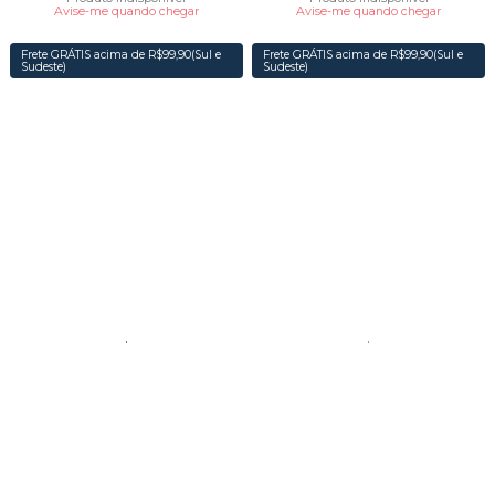
Avise-me quando chegar
Avise-me quando chegar
Frete GRÁTIS acima de R$99,90(Sul e
Frete GRÁTIS acima de R$99,90(Sul e
Sudeste)
Sudeste)