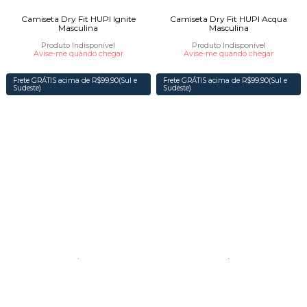
Camiseta Dry Fit HUPI Ignite
Camiseta Dry Fit HUPI Acqua
Masculina
Masculina
Produto Indisponível
Produto Indisponível
Avise-me quando chegar
Avise-me quando chegar
Frete GRÁTIS acima de R$99,90(Sul e
Frete GRÁTIS acima de R$99,90(Sul e
Sudeste)
Sudeste)