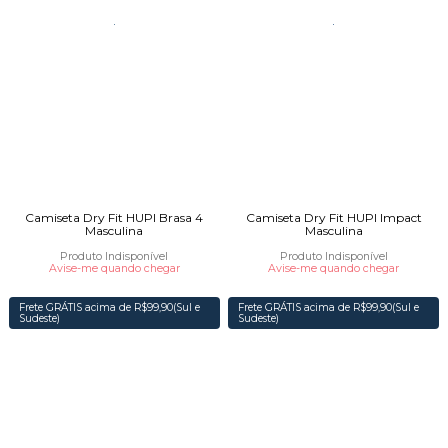
Camiseta Dry Fit HUPI Brasa 4
Camiseta Dry Fit HUPI Impact
Masculina
Masculina
Produto Indisponível
Produto Indisponível
Avise-me quando chegar
Avise-me quando chegar
Frete GRÁTIS acima de R$99,90(Sul e
Frete GRÁTIS acima de R$99,90(Sul e
Sudeste)
Sudeste)