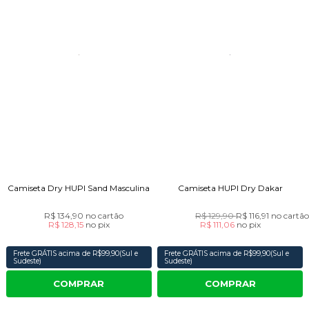
Camiseta Dry HUPI Sand Masculina
Camiseta HUPI Dry Dakar
R$ 134,90
no cartão
R$ 129,90
R$ 116,91
no cartã
R$ 128,15
no
pix
R$ 111,06
no
pix
Frete GRÁTIS acima de R$99,90(Sul e
Frete GRÁTIS acima de R$99,90(Sul e
Sudeste)
Sudeste)
COMPRAR
COMPRAR