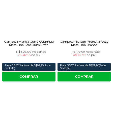
Camiseta Manga Curta Columbia
Camiseta Fila Sun Protect Breezy
Masculina Zero Rules Preta
Masculina Branco
R$ 329,00
no cartão
R$ 179,99
no cartão
R$ 312,55
no
pix
R$ 161,99
no
pix
Frete GRÁTIS acima de R$99,90(Sul e
Frete GRÁTIS acima de R$99,90(Sul e
Sudeste)
Sudeste)
COMPRAR
COMPRAR