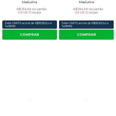
Masculina
Masculina
R$ 134,90
no cartão
R$ 134,90
no cartão
R$ 128,15
no
pix
R$ 128,15
no
pix
Frete GRÁTIS acima de R$99,90(Sul e
Frete GRÁTIS acima de R$99,90(Sul e
Sudeste)
Sudeste)
COMPRAR
COMPRAR