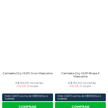
Camiseta Dry HUPI Grun Masculina
Camiseta Dry HUPI Brasa 3
Masculina
R$ 134,90
no cartão
R$ 134,90
no cartão
R$ 128,15
no
pix
R$ 128,15
no
pix
Frete GRÁTIS acima de R$99,90(Sul e
Frete GRÁTIS acima de R$99,90(Sul e
Sudeste)
Sudeste)
COMPRAR
COMPRAR