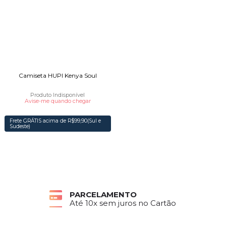
Camiseta HUPI Kenya Soul
Produto Indisponível
Avise-me quando chegar
Frete GRÁTIS acima de R$99,90(Sul e
Sudeste)
PARCELAMENTO
Até 10x sem juros no Cartão