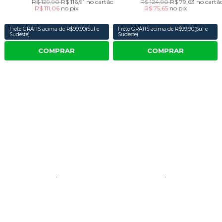
R$ 129,90
R$ 116,91
no cartão
R$ 124,90
R$ 79,63
no cartã
R$ 111,06
no
pix
R$ 75,65
no
pix
Frete GRÁTIS acima de R$99,90(Sul e
Frete GRÁTIS acima de R$99,90(Sul e
Sudeste)
Sudeste)
COMPRAR
COMPRAR