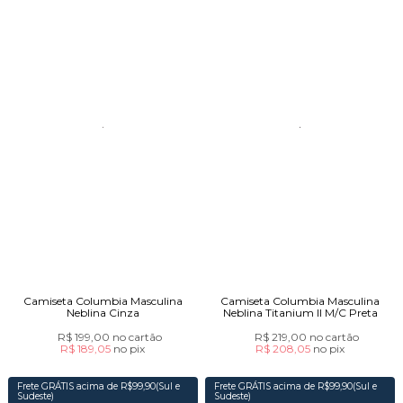
Camiseta Columbia Masculina
Camiseta Columbia Masculina
Neblina Cinza
Neblina Titanium II M/C Preta
R$ 199,00
no cartão
R$ 219,00
no cartão
R$ 189,05
no
pix
R$ 208,05
no
pix
Frete GRÁTIS acima de R$99,90(Sul e
Frete GRÁTIS acima de R$99,90(Sul e
Sudeste)
Sudeste)