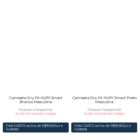
Camiseta Dry Fit HUPI Smart
Camiseta Dry Fit HUPI Smart Preto
Branca Masculina
Masculina
Produto Indisponível
Produto Indisponível
Avise-me quando chegar
Avise-me quando chegar
Frete GRÁTIS acima de R$99,90(Sul e
Frete GRÁTIS acima de R$99,90(Sul e
Sudeste)
Sudeste)