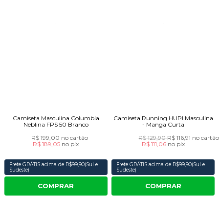
Camiseta Masculina Columbia
Camiseta Running HUPI Masculina
Neblina FPS 50 Branco
- Manga Curta
R$ 199,00
no cartão
R$ 129,90
R$ 116,91
no cartã
R$ 189,05
no
pix
R$ 111,06
no
pix
Frete GRÁTIS acima de R$99,90(Sul e
Frete GRÁTIS acima de R$99,90(Sul e
Sudeste)
Sudeste)
COMPRAR
COMPRAR