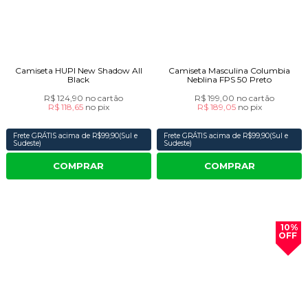
Camiseta HUPI New Shadow All
Camiseta Masculina Columbia
Black
Neblina FPS 50 Preto
R$ 124,90
no cartão
R$ 199,00
no cartão
R$ 118,65
no
pix
R$ 189,05
no
pix
Frete GRÁTIS acima de R$99,90(Sul e
Frete GRÁTIS acima de R$99,90(Sul e
Sudeste)
Sudeste)
COMPRAR
COMPRAR
10%
OFF