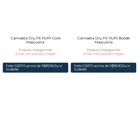
Camiseta Dry Fit HUPI Core
Camiseta Dry Fit HUPI Bolide
Masculina
Masculina
Produto Indisponível
Produto Indisponível
Avise-me quando chegar
Avise-me quando chegar
Frete GRÁTIS acima de R$99,90(Sul e
Frete GRÁTIS acima de R$99,90(Sul e
Sudeste)
Sudeste)