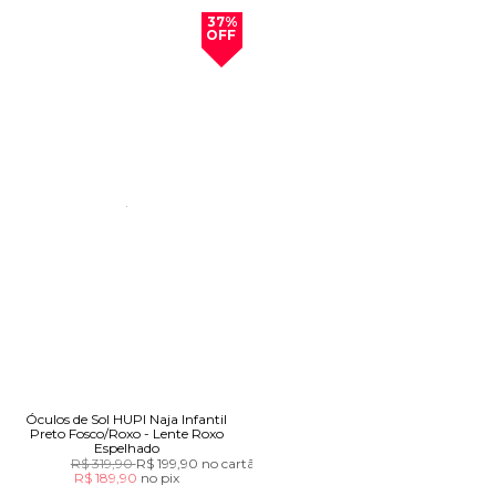
37%
OFF
Óculos de Sol HUPI Naja Infantil
Preto Fosco/Roxo - Lente Roxo
Espelhado
R$ 319,90
R$ 199,90
no cartão
R$ 189,90
no
pix