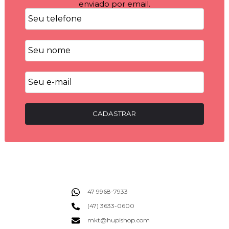
enviado por email.
CADASTRAR
47 9968-7933
(47) 3633-0600
mkt@hupishop.com