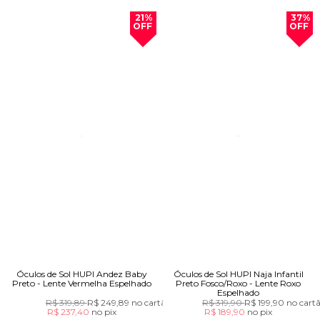
21%
37%
OFF
OFF
Óculos de Sol HUPI Andez Baby
Óculos de Sol HUPI Naja Infantil
Preto - Lente Vermelha Espelhado
Preto Fosco/Roxo - Lente Roxo
Espelhado
R$ 319,89
R$ 249,89
no cartão
R$ 319,90
R$ 199,90
no cart
R$ 237,40
no
pix
R$ 189,90
no
pix